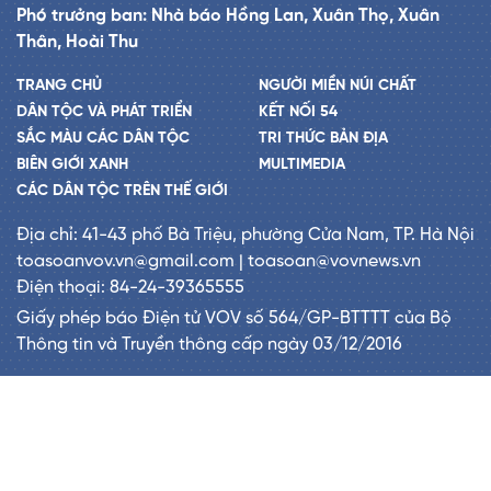
Phó trưởng ban: Nhà báo Hồng Lan, Xuân Thọ, Xuân
Thân, Hoài Thu
TRANG CHỦ
NGƯỜI MIỀN NÚI CHẤT
DÂN TỘC VÀ PHÁT TRIỂN
KẾT NỐI 54
SẮC MÀU CÁC DÂN TỘC
TRI THỨC BẢN ĐỊA
BIÊN GIỚI XANH
MULTIMEDIA
CÁC DÂN TỘC TRÊN THẾ GIỚI
Địa chỉ: 41-43 phố Bà Triệu, phường Cửa Nam, TP. Hà Nội
toasoanvov.vn@gmail.com | toasoan@vovnews.vn
Điện thoại: 84-24-39365555
Giấy phép báo Điện tử VOV số 564/GP-BTTTT của Bộ
Thông tin và Truyền thông cấp ngày 03/12/2016