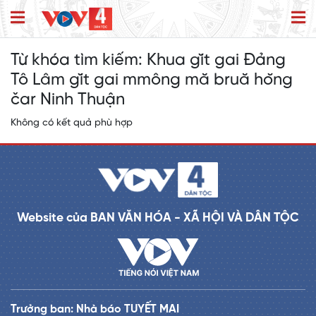
Từ khóa tìm kiếm:
Khua gĭt gai Đảng
Tô Lâm gĭt gai mmông mă bruă hŏng
čar Ninh Thuận
Không có kết quả phù hợp
Website của BAN VĂN HÓA - XÃ HỘI VÀ DÂN TỘC
Trưởng ban: Nhà báo TUYẾT MAI