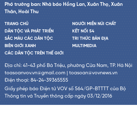
Phó trưởng ban: Nhà báo Hồng Lan, Xuân Thọ, Xuân
Thân, Hoài Thu
TRANG CHỦ
NGƯỜI MIỀN NÚI CHẤT
DÂN TỘC VÀ PHÁT TRIỂN
KẾT NỐI 54
SẮC MÀU CÁC DÂN TỘC
TRI THỨC BẢN ĐỊA
BIÊN GIỚI XANH
MULTIMEDIA
CÁC DÂN TỘC TRÊN THẾ GIỚI
Địa chỉ: 41-43 phố Bà Triệu, phường Cửa Nam, TP. Hà Nội
toasoanvov.vn@gmail.com | toasoan@vovnews.vn
Điện thoại: 84-24-39365555
Giấy phép báo Điện tử VOV số 564/GP-BTTTT của Bộ
Thông tin và Truyền thông cấp ngày 03/12/2016