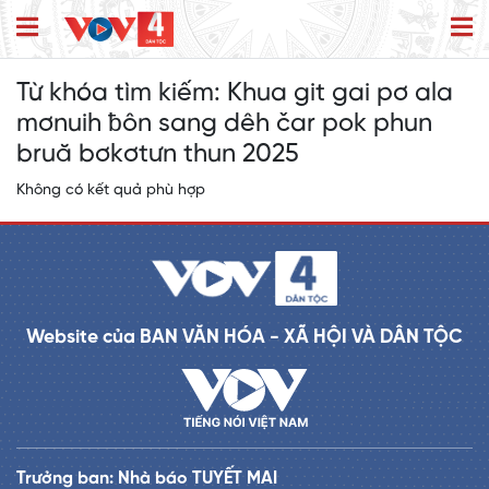
Từ khóa tìm kiếm:
Khua git gai pơ ala
mơnuih ƀôn sang dêh čar pok phun
bruă bơkơtưn thun 2025
Không có kết quả phù hợp
Website của BAN VĂN HÓA - XÃ HỘI VÀ DÂN TỘC
Trưởng ban: Nhà báo TUYẾT MAI