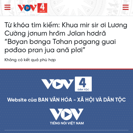
Từ khóa tìm kiếm:
Khua mir sir ơi Lương
Cường jơnum hrŏm Jơlan hơdră
“Bơyan bơnga Tơhan pơgang guai
pơđao pran jua ană plơi”
Không có kết quả phù hợp
Website của BAN VĂN HÓA - XÃ HỘI VÀ DÂN TỘC