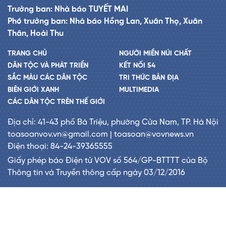
Trưởng ban: Nhà báo TUYẾT MAI
Phó trưởng ban: Nhà báo Hồng Lan, Xuân Thọ, Xuân
Thân, Hoài Thu
TRANG CHỦ
NGƯỜI MIỀN NÚI CHẤT
DÂN TỘC VÀ PHÁT TRIỂN
KẾT NỐI 54
SẮC MÀU CÁC DÂN TỘC
TRI THỨC BẢN ĐỊA
BIÊN GIỚI XANH
MULTIMEDIA
CÁC DÂN TỘC TRÊN THẾ GIỚI
Địa chỉ: 41-43 phố Bà Triệu, phường Cửa Nam, TP. Hà Nội
toasoanvov.vn@gmail.com | toasoan@vovnews.vn
Điện thoại: 84-24-39365555
Giấy phép báo Điện tử VOV số 564/GP-BTTTT của Bộ
Thông tin và Truyền thông cấp ngày 03/12/2016