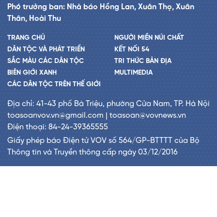
Phó trưởng ban: Nhà báo Hồng Lan, Xuân Thọ, Xuân
Thân, Hoài Thu
TRANG CHỦ
NGƯỜI MIỀN NÚI CHẤT
DÂN TỘC VÀ PHÁT TRIỂN
KẾT NỐI 54
SẮC MÀU CÁC DÂN TỘC
TRI THỨC BẢN ĐỊA
BIÊN GIỚI XANH
MULTIMEDIA
CÁC DÂN TỘC TRÊN THẾ GIỚI
Địa chỉ: 41-43 phố Bà Triệu, phường Cửa Nam, TP. Hà Nội
toasoanvov.vn@gmail.com | toasoan@vovnews.vn
Điện thoại: 84-24-39365555
Giấy phép báo Điện tử VOV số 564/GP-BTTTT của Bộ
Thông tin và Truyền thông cấp ngày 03/12/2016