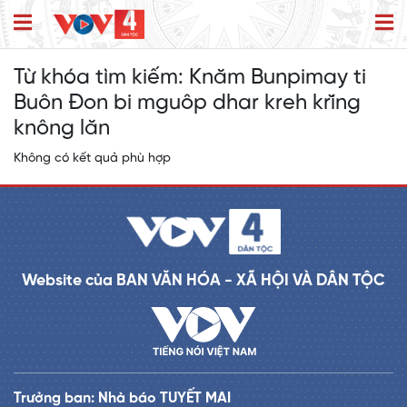
Từ khóa tìm kiếm:
Knăm Bunpimay ti
Buôn Đon bi mguôp dhar kreh krĭng
knông lăn
Không có kết quả phù hợp
Website của BAN VĂN HÓA - XÃ HỘI VÀ DÂN TỘC
Trưởng ban: Nhà báo TUYẾT MAI