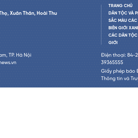
TRANG CHỦ
Thọ, Xuân Thân, Hoài Thu
DÂN TỘC VÀ P
SẮC MÀU CÁC
BIÊN GIỚI XAN
CÁC DÂN TỘC 
GIỚI
am, TP. Hà Nội
Điện thoại: 84-
news.vn
39365555
Giấy phép báo 
Thông tin và Tr