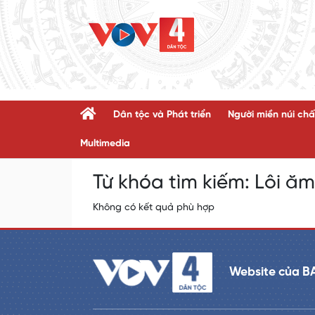
Dân tộc và Phát triển
Người miền núi chấ
Multimedia
Từ khóa tìm kiếm:
Lôi ăm
Không có kết quả phù hợp
Website của B