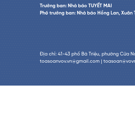
Trưởng ban: Nhà báo TUYẾT MAI
Phó trưởng ban: Nhà báo Hồng Lan, Xuân 
Địa chỉ: 41-43 phố Bà Triệu, phường Cửa N
toasoanvov.vn@gmail.com | toasoan@vov