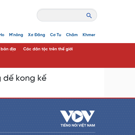
Ho
M'nông
Xơ Đăng
Cơ Tu
Chăm
Khmer
c bản địa
Các dân tộc trên thế giới
g dế kong kế