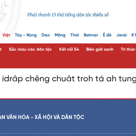
Việt
Tày - Nùng
Dao
Mông
Thái
Bahnar
Ê đê
Jarai
K'
t
Sắc màu các dân tộc
Kết nối 54
Biên giới xanh
Tri thứ
 idrâp chêng chuât troh tá ah tun
AN VĂN HÓA - XÃ HỘI VÀ DÂN TỘC