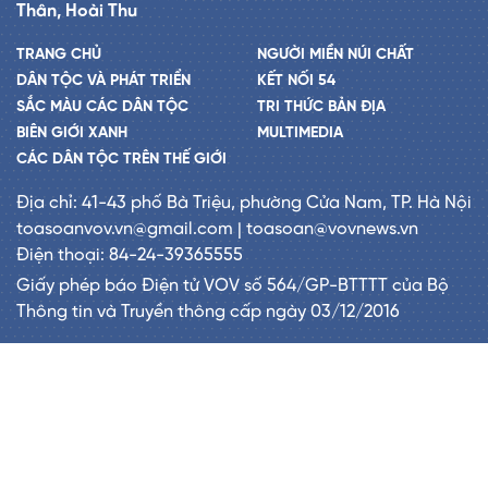
Thân, Hoài Thu
TRANG CHỦ
NGƯỜI MIỀN NÚI CHẤT
DÂN TỘC VÀ PHÁT TRIỂN
KẾT NỐI 54
SẮC MÀU CÁC DÂN TỘC
TRI THỨC BẢN ĐỊA
BIÊN GIỚI XANH
MULTIMEDIA
CÁC DÂN TỘC TRÊN THẾ GIỚI
Địa chỉ: 41-43 phố Bà Triệu, phường Cửa Nam, TP. Hà Nội
toasoanvov.vn@gmail.com | toasoan@vovnews.vn
Điện thoại: 84-24-39365555
Giấy phép báo Điện tử VOV số 564/GP-BTTTT của Bộ
Thông tin và Truyền thông cấp ngày 03/12/2016