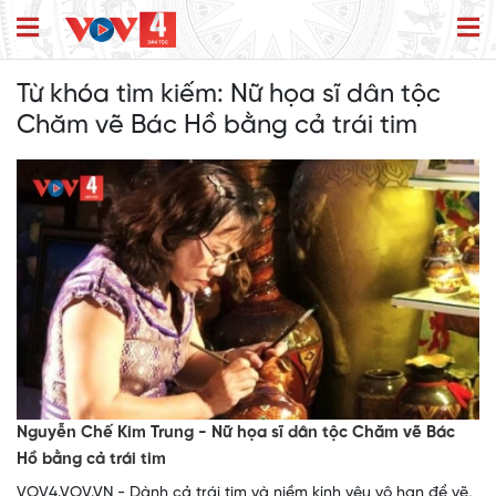
Từ khóa tìm kiếm:
Nữ họa sĩ dân tộc
Chăm vẽ Bác Hồ bằng cả trái tim
Nguyễn Chế Kim Trung - Nữ họa sĩ dân tộc Chăm vẽ Bác
Hồ bằng cả trái tim
VOV4.VOV.VN - Dành cả trái tim và niềm kính yêu vô hạn để vẽ,