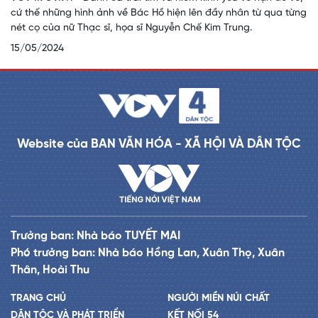
cứ thế những hình ảnh về Bác Hồ hiện lên đầy nhân từ qua từng
nét cọ của nữ Thạc sĩ, họa sĩ Nguyễn Chế Kim Trung.
15/05/2024
Website của BAN VĂN HÓA - XÃ HỘI VÀ DÂN TỘC
Trưởng ban: Nhà báo TUYẾT MAI
Phó trưởng ban: Nhà báo Hồng Lan, Xuân Thọ, Xuân
Thân, Hoài Thu
TRANG CHỦ
NGƯỜI MIỀN NÚI CHẤT
DÂN TỘC VÀ PHÁT TRIỂN
KẾT NỐI 54