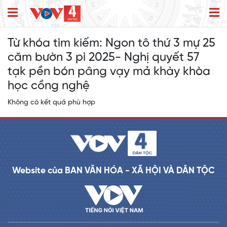
Từ khóa tìm kiếm:
Ngon tô thứ 3 mự 25
căm bườn 3 pì 2025- Nghị quyết 57
tạk pền bón pâng vạy mả khày khòa
học cồng nghệ
Không có kết quả phù hợp
Website của BAN VĂN HÓA - XÃ HỘI VÀ DÂN TỘC