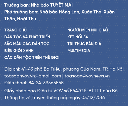
Trưởng ban: Nhà báo TUYẾT MAI
Phó trưởng ban: Nhà báo Hồng Lan, Xuân Thọ, Xuân
Thân, Hoài Thu
TRANG CHỦ
NGƯỜI MIỀN NÚI CHẤT
DÂN TỘC VÀ PHÁT TRIỂN
KẾT NỐI 54
SẮC MÀU CÁC DÂN TỘC
TRI THỨC BẢN ĐỊA
BIÊN GIỚI XANH
MULTIMEDIA
CÁC DÂN TỘC TRÊN THẾ GIỚI
Địa chỉ: 41-43 phố Bà Triệu, phường Cửa Nam, TP. Hà Nội
toasoanvov.vn@gmail.com | toasoan@vovnews.vn
Điện thoại: 84-24-39365555
Giấy phép báo Điện tử VOV số 564/GP-BTTTT của Bộ
Thông tin và Truyền thông cấp ngày 03/12/2016