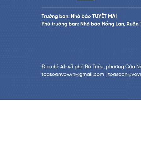
Trưởng ban: Nhà báo TUYẾT MAI
Phó trưởng ban: Nhà báo Hồng Lan, Xuân 
Địa chỉ: 41-43 phố Bà Triệu, phường Cửa N
toasoanvov.vn@gmail.com | toasoan@vov