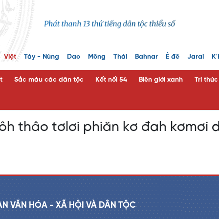
Việt
Tày - Nùng
Dao
Mông
Thái
Bahnar
Ê đê
Jarai
K'
t
Sắc màu các dân tộc
Kết nối 54
Biên giới xanh
Tri thứ
ôh thâo tơlơi phiăn kơ đah kơmơi d
AN VĂN HÓA - XÃ HỘI VÀ DÂN TỘC