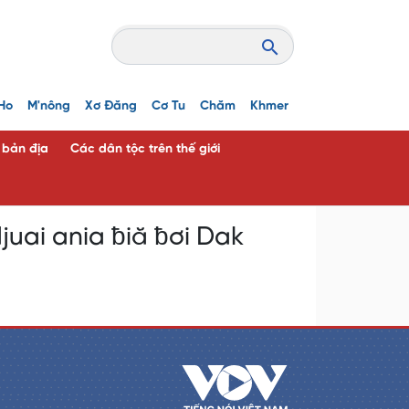
Ho
M'nông
Xơ Đăng
Cơ Tu
Chăm
Khmer
c bản địa
Các dân tộc trên thế giới
juai ania ƀiă ƀơi Dak