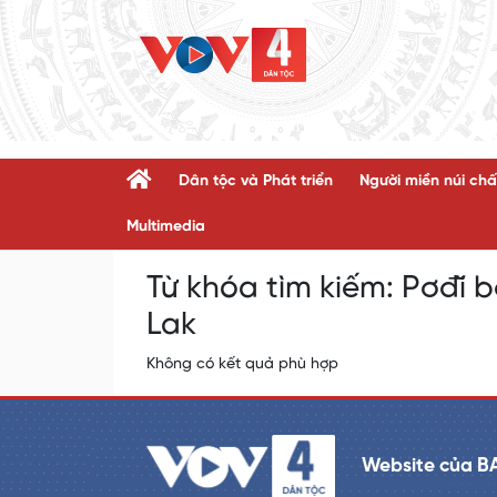
Dân tộc và Phát triển
Người miền núi chấ
Multimedia
Từ khóa tìm kiếm:
Pơđĭ b
Lak
Không có kết quả phù hợp
Website của B