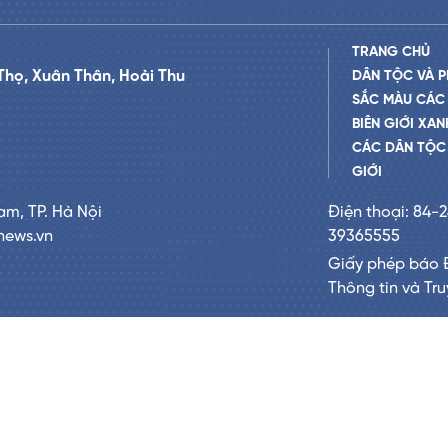
TRANG CHỦ
Thọ, Xuân Thân, Hoài Thu
DÂN TỘC VÀ P
SẮC MÀU CÁC
BIÊN GIỚI XAN
CÁC DÂN TỘC 
GIỚI
am, TP. Hà Nội
Điện thoại: 84-
news.vn
39365555
Giấy phép báo 
Thông tin và Tr