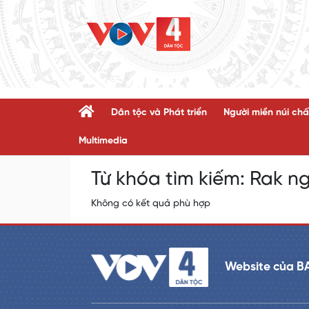
Dân tộc và Phát triển
Người miền núi chấ
Multimedia
Từ khóa tìm kiếm:
Rak ng
Không có kết quả phù hợp
Website của B