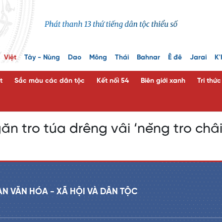
Việt
Tày - Nùng
Dao
Mông
Thái
Bahnar
Ê đê
Jarai
K'
t
Sắc màu các dân tộc
Kết nối 54
Biên giới xanh
Tri thứ
ăn tro túa drêng vâi ‘nĕng tro châi
AN VĂN HÓA - XÃ HỘI VÀ DÂN TỘC