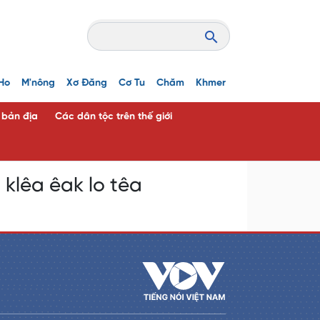
Ho
M'nông
Xơ Đăng
Cơ Tu
Chăm
Khmer
c bản địa
Các dân tộc trên thế giới
 klêa êak lo têa