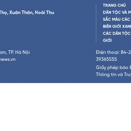
TRANG CHỦ
Thọ, Xuân Thân, Hoài Thu
DÂN TỘC VÀ P
SẮC MÀU CÁC
BIÊN GIỚI XAN
CÁC DÂN TỘC 
GIỚI
am, TP. Hà Nội
Điện thoại: 84-
news.vn
39365555
Giấy phép báo 
Thông tin và Tr