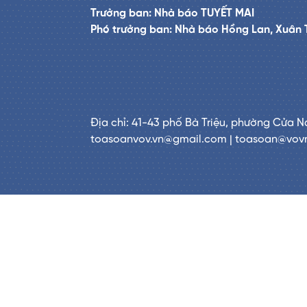
Trưởng ban: Nhà báo TUYẾT MAI
Phó trưởng ban: Nhà báo Hồng Lan, Xuân 
Địa chỉ: 41-43 phố Bà Triệu, phường Cửa N
toasoanvov.vn@gmail.com | toasoan@vov