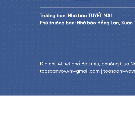
Trưởng ban: Nhà báo TUYẾT MAI
Phó trưởng ban: Nhà báo Hồng Lan, Xuân 
Địa chỉ: 41-43 phố Bà Triệu, phường Cửa N
toasoanvov.vn@gmail.com | toasoan@vov