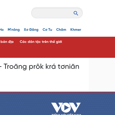
Ho
M'nông
Xơ Đăng
Cơ Tu
Chăm
Khmer
c bản địa
Các dân tộc trên thế giới
Troăng prôk krá tơniăn