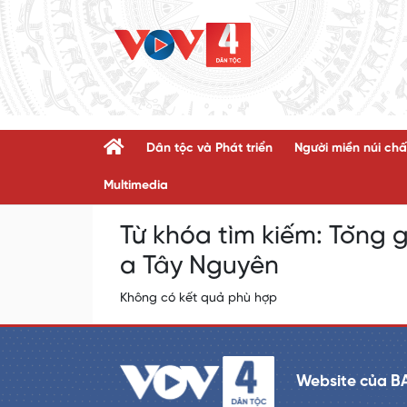
Dân tộc và Phát triển
Người miền núi chấ
Multimedia
Từ khóa tìm kiếm:
Tŏng g
a Tây Nguyên
Không có kết quả phù hợp
Website của B