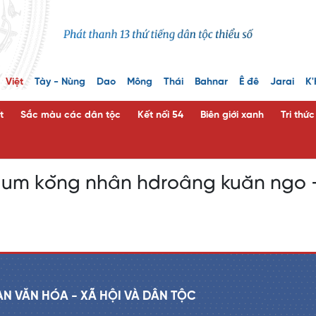
Việt
Tày - Nùng
Dao
Mông
Thái
Bahnar
Ê đê
Jarai
K'
t
Sắc màu các dân tộc
Kết nối 54
Biên giới xanh
Tri thứ
um kŏng nhân hdroâng kuăn ngo - 
AN VĂN HÓA - XÃ HỘI VÀ DÂN TỘC