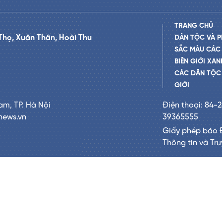
TRANG CHỦ
Thọ, Xuân Thân, Hoài Thu
DÂN TỘC VÀ P
SẮC MÀU CÁC
BIÊN GIỚI XAN
CÁC DÂN TỘC 
GIỚI
am, TP. Hà Nội
Điện thoại: 84-
news.vn
39365555
Giấy phép báo 
Thông tin và Tr