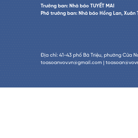
Trưởng ban: Nhà báo TUYẾT MAI
Phó trưởng ban: Nhà báo Hồng Lan, Xuân 
Địa chỉ: 41-43 phố Bà Triệu, phường Cửa N
toasoanvov.vn@gmail.com | toasoan@vov