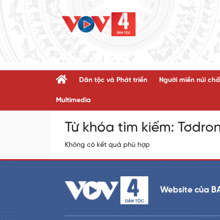
Dân tộc và Phát triển
Người miền núi chấ
Multimedia
Từ khóa tìm kiếm:
Tơdron
Không có kết quả phù hợp
Website của B