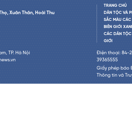
TRANG CHỦ
Thọ, Xuân Thân, Hoài Thu
DÂN TỘC VÀ P
SẮC MÀU CÁC
BIÊN GIỚI XAN
CÁC DÂN TỘC 
GIỚI
am, TP. Hà Nội
Điện thoại: 84-
news.vn
39365555
Giấy phép báo 
Thông tin và Tr