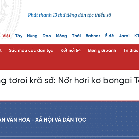
Việt
Tày - Nùng
Dao
Mông
Thái
Bahnar
Ê đê
Jarai
K'
t
Sắc màu các dân tộc
Kết nối 54
Biên giới xanh
Tri thứ
g tơroi kră sơ̆: Nơ̆r hơri kơ bơngai
AN VĂN HÓA - XÃ HỘI VÀ DÂN TỘC