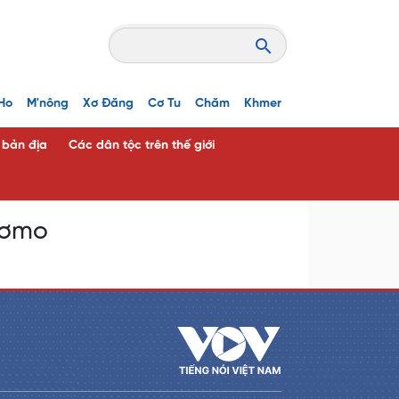
Ho
M'nông
Xơ Đăng
Cơ Tu
Chăm
Khmer
c bản địa
Các dân tộc trên thế giới
 Tơmo