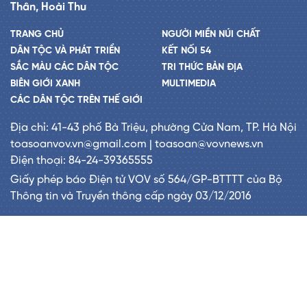
Thân, Hoài Thu
TRANG CHỦ
NGƯỜI MIỀN NÚI CHẤT
DÂN TỘC VÀ PHÁT TRIỂN
KẾT NỐI 54
SẮC MÀU CÁC DÂN TỘC
TRI THỨC BẢN ĐỊA
BIÊN GIỚI XANH
MULTIMEDIA
CÁC DÂN TỘC TRÊN THẾ GIỚI
Địa chỉ: 41-43 phố Bà Triệu, phường Cửa Nam, TP. Hà Nội
toasoanvov.vn@gmail.com | toasoan@vovnews.vn
Điện thoại: 84-24-39365555
Giấy phép báo Điện tử VOV số 564/GP-BTTTT của Bộ
Thông tin và Truyền thông cấp ngày 03/12/2016