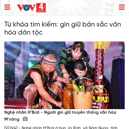
Từ khóa tìm kiếm:
gìn giữ bản sắc văn
hóa dân tộc
Nghệ nhân H’Brơi - Người gìn giữ truyền thống văn hóa
M’nông
[VOV4] - Nghệ nhân H’Brơi ở bon Ja Rah, xã Nâm Nung, tỉnh