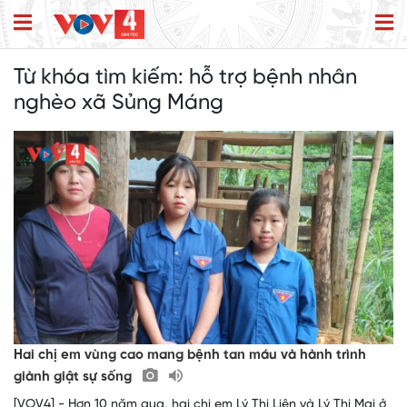
Từ khóa tìm kiếm:
hỗ trợ bệnh nhân
nghèo xã Sủng Máng
Hai chị em vùng cao mang bệnh tan máu và hành trình
giành giật sự sống
[VOV4] - Hơn 10 năm qua, hai chị em Lý Thị Liên và Lý Thị Mai ở