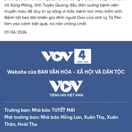
xã Sủng Máng, tỉnh Tuyên Quang đều đặn xuống bệnh viện
truyền máu để duy trì sự sống vì mắc bệnh tan máu bẩm sinh.
Bệnh tật kéo dài khiến gia đình người Dao của anh Lý Tà Pén
lâm vào cảnh kiệt quệ, nợ nần chồng chất.
01/06/2026
Website của BAN VĂN HÓA - XÃ HỘI VÀ DÂN TỘC
Trưởng ban: Nhà báo TUYẾT MAI
Phó trưởng ban: Nhà báo Hồng Lan, Xuân Thọ, Xuân
Thân, Hoài Thu