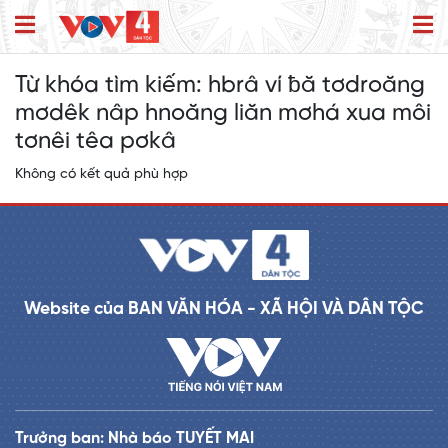
Từ khóa tìm kiếm:
hbrâ ví ƀă tơdroăng
mơdêk nâp hnoăng liăn mơhá xua môi
tơnêi têa pơkâ
Không có kết quả phù hợp
Website của BAN VĂN HÓA - XÃ HỘI VÀ DÂN TỘC
Trưởng ban: Nhà báo TUYẾT MAI