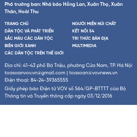
Phó trưởng ban: Nhà báo Hồng Lan, Xuân Thọ, Xuân
Thân, Hoài Thu
TRANG CHỦ
NGƯỜI MIỀN NÚI CHẤT
DÂN TỘC VÀ PHÁT TRIỂN
KẾT NỐI 54
SẮC MÀU CÁC DÂN TỘC
TRI THỨC BẢN ĐỊA
BIÊN GIỚI XANH
MULTIMEDIA
CÁC DÂN TỘC TRÊN THẾ GIỚI
Địa chỉ: 41-43 phố Bà Triệu, phường Cửa Nam, TP. Hà Nội
toasoanvov.vn@gmail.com | toasoan@vovnews.vn
Điện thoại: 84-24-39365555
Giấy phép báo Điện tử VOV số 564/GP-BTTTT của Bộ
Thông tin và Truyền thông cấp ngày 03/12/2016