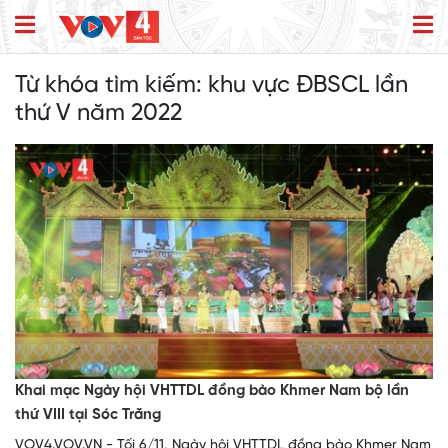
Từ khóa tìm kiếm:
khu vực ĐBSCL lần
thứ V năm 2022
Khai mạc Ngày hội VHTTDL đồng bào Khmer Nam bộ lần
thứ VIII tại Sóc Trăng
VOV4.VOV.VN - Tối 6/11, Ngày hội VHTTDL đồng bào Khmer Nam