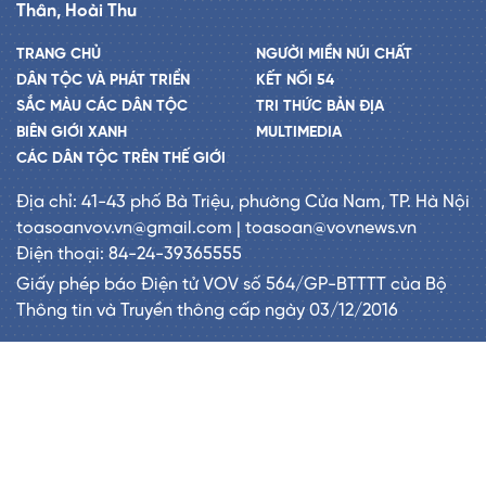
Thân, Hoài Thu
TRANG CHỦ
NGƯỜI MIỀN NÚI CHẤT
DÂN TỘC VÀ PHÁT TRIỂN
KẾT NỐI 54
SẮC MÀU CÁC DÂN TỘC
TRI THỨC BẢN ĐỊA
BIÊN GIỚI XANH
MULTIMEDIA
CÁC DÂN TỘC TRÊN THẾ GIỚI
Địa chỉ: 41-43 phố Bà Triệu, phường Cửa Nam, TP. Hà Nội
toasoanvov.vn@gmail.com | toasoan@vovnews.vn
Điện thoại: 84-24-39365555
Giấy phép báo Điện tử VOV số 564/GP-BTTTT của Bộ
Thông tin và Truyền thông cấp ngày 03/12/2016