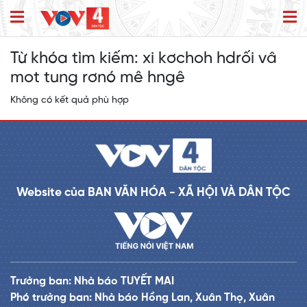
Từ khóa tìm kiếm:
xi kơchoh hdrối vâ
mot tung rơnó mê hngê
Không có kết quả phù hợp
Website của BAN VĂN HÓA - XÃ HỘI VÀ DÂN TỘC
Trưởng ban: Nhà báo TUYẾT MAI
Phó trưởng ban: Nhà báo Hồng Lan, Xuân Thọ, Xuân