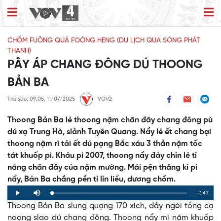
CHỒM FUÔNG QUÁ FOÒNG HENG (DU LỊCH QUA SÓNG PHÁT
THANH)
PÂY ÁP CHANG ĐÔNG DÚ THOONG
BẢN BA
Thứ sáu, 09:05, 11/07/2025
VOV2
Thoong Bản Ba lẻ thoong nặm chăn đây chang đông pù
dú xạ Trung Hà, slảnh Tuyên Quang. Nẩy lẻ ết chang bại
thoong nặm rì tải ết dú pạng Bắc xáu 3 thắn nặm tốc
tát khuốp pi. Khảu pi 2007, thoong nẩy đảy chỉn lẻ tỉ
nâng chăn đây cúa nặm mường. Mái pện thâng kỉ pi
nẩy, Bản Ba chắng pền tỉ lỉn liểu, dương chồm.
Remaining
-2:41
Loaded
:
Progress
:
Play
Mute
0%
0%
Thoong Bản Ba slung quạng 170 xích, đảy ngòi tồng cạ
Time
noọng slao dú chang đông. Thoong nẩy mì nặm khuốp