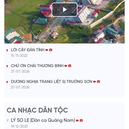
P
l
TIẾNG TÍNH QUÊ HƯƠNG
a
LỜI CÂY ĐÀN TÍNH
y
15/11/2022
V
CHỨ ƠN CHÀI THƯƠNG BINH
27/07/2026
i
DƯƠNG NGHỊA TRANG LIỆT SỊ TRƯỜNG SƠN
27/07/2026
d
e
CA NHẠC DÂN TỘC
o
LÝ SO LE (Dân ca Quảng Nam)
19/12/2023