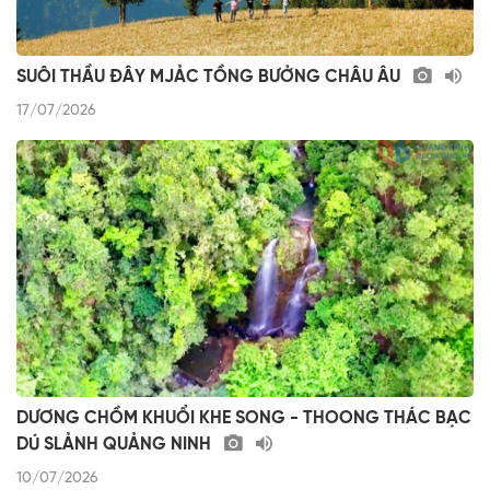
SUÔI THẦU ĐÂY MJẢC TỒNG BƯỞNG CHÂU ÂU
17/07/2026
DƯƠNG CHỒM KHUỔI KHE SONG - THOONG THÁC BẠC
DÚ SLẢNH QUẢNG NINH
10/07/2026