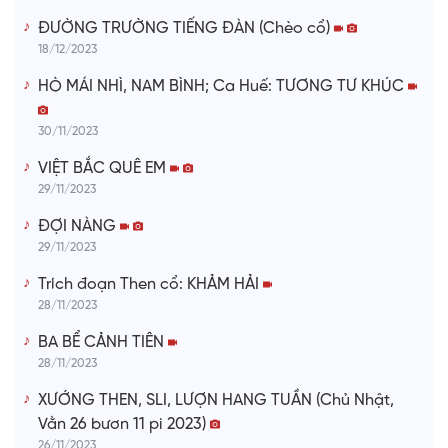
ĐƯỜNG TRƯỜNG TIẾNG ĐÀN (Chèo cổ)
18/12/2023
HÒ MÁI NHÌ, NAM BÌNH; Ca Huế: TƯƠNG TƯ KHÚC
30/11/2023
VIỆT BẮC QUÊ EM
29/11/2023
ĐỢI NÀNG
29/11/2023
Trích đoạn Then cổ: KHẢM HẢI
28/11/2023
BA BỂ CẢNH TIÊN
28/11/2023
XƯỚNG THEN, SLI, LƯỢN HANG TUẦN (Chủ Nhật,
Vằn 26 bươn 11 pi 2023)
26/11/2023