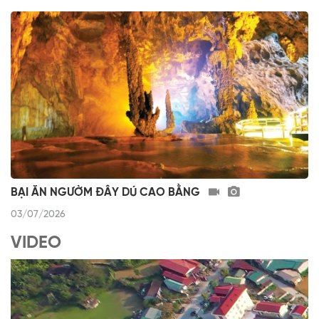
BẠI ĂN NGƯỜM ĐÂY DÚ CAO BẰNG
03/07/2026
VIDEO