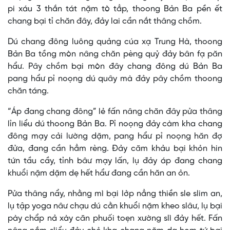
pi xáu 3 thắn tát nặm tò tẳp, thoong Bản Ba pền ết
chang bại tỉ chăn đây, đảy lai cần nắt thâng chồm.
Dú chang đông luông quảng cúa xạ Trung Hà, thoong
Bản Ba tồng mòn nâng chăn pèng quỷ đảy bân fạ păn
hẩư. Pây chồm bại mòn đây chang đông dú Bản Ba
pang hẩư pỉ noọng dú quây mà đảy pây chồm thoong
chăn táng.
“Áp đang chang đông” lẻ fấn nâng chăn đây pửa thâng
lỉn liểu dú thoong Bản Ba. Pỉ noọng đảy càm kha chang
đông mạy cải lường dặm, pang hẩư pỉ noọng hăn đợ
đửa, đang cần hẳm rèng. Đảy căm khảu bại khỏn hin
tứn tầu cầy, tỉnh bâư mạy lấn, lụ đảy áp đang chang
khuổi nặm dặm dẹ hết hẩư đang cần hăn an ỏn.
Pửa thâng nẩy, nhằng mì bại lởp nẳng thiền sle slim an,
lụ tập yoga nâư chạu dú cằn khuổi nặm kheo slâư, lụ bại
pày chẩp nả xày căn phuối toẹn xường slì đảy hết. Fấn