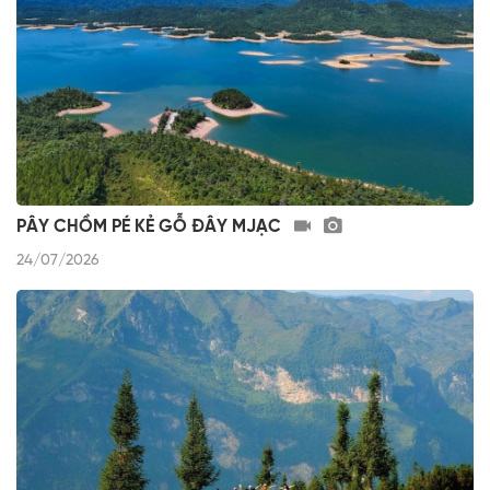
PÂY CHỒM PÉ KẺ GỖ ĐÂY MJẠC
24/07/2026