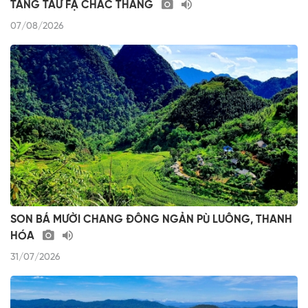
TẰNG TẦƯ FẠ CHẮC THÂNG
07/08/2026
SON BÁ MƯỜI CHANG ĐÔNG NGẢN PÙ LUÔNG, THANH
HÓA
31/07/2026