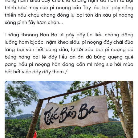
nâng nắm sliểu đảy chẻ kha chang nặm da hom tứ bại
thình bâư mạy cúa pỉ noọng cần Tày lầu, bại pày nẳng
thiền nấư chạu chang đông lụ bại tón kin xáu pỉ noọng
xảng pỉnh fầy lườn chạn...
Thâng thoong Bản Ba lẻ pày pây lỉn liểu chang đông
luông hom bjoóc, nặm kheo slâư, pỉ noọng đảy chải đửa
lăng bại vằn hết công đửa, lụ tói xáu bại pỉ noọng dú
búng háng cai lẻ đảy liểu an ỏn dú búng quẹng quẻ
pang hẩư pỉ noọng hăn đang cần mì rèng sle hòi mừa
hết hết viểc đảy đây them./.