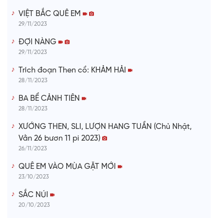
VIỆT BẮC QUÊ EM
29/11/2023
ĐỢI NÀNG
29/11/2023
Trích đoạn Then cổ: KHẢM HẢI
28/11/2023
BA BỂ CẢNH TIÊN
28/11/2023
XƯỚNG THEN, SLI, LƯỢN HANG TUẦN (Chủ Nhật,
Vằn 26 bươn 11 pi 2023)
26/11/2023
QUÊ EM VÀO MÙA GẶT MỚI
23/10/2023
SẮC NÚI
20/10/2023