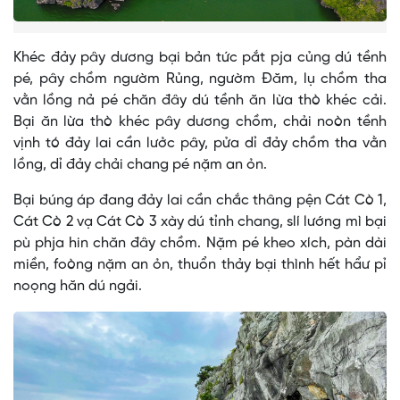
Khéc đảy pây dương bại bản tức pắt pja củng dú tềnh
pé, pây chồm ngườm Rủng, ngườm Đăm, lụ chồm tha
vằn lồng nả pé chăn đây dú tềnh ăn lừa thò khéc cải.
Bại ăn lừa thò khéc pây dương chồm, chải noòn tềnh
vịnh tó đảy lai cần lưởc pây, pửa dỉ đảy chồm tha vằn
lồng, dỉ đảy chải chang pé nặm an ỏn.
Bại búng áp đang đảy lai cần chắc thâng pện Cát Cò 1,
Cát Cò 2 vạ Cát Cò 3 xày dú tỉnh chang, slí lướng mì bại
pù phja hin chăn đây chồm. Nặm pé kheo xích, pàn dài
miền, foòng nặm an ỏn, thuổn thảy bại thình hết hẩư pỉ
noọng hăn dú ngải.