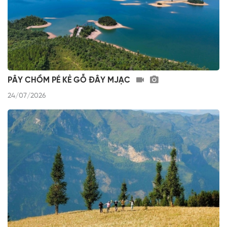
PÂY CHỒM PÉ KẺ GỖ ĐÂY MJẠC
24/07/2026