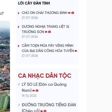
a
LỜI CÂY ĐÀN TÍNH
y
CHỨ ƠN CHÀI THƯƠNG BINH
p?
27/07/2026
V
DƯƠNG NGHỊA TRANG LIỆT SỊ
TRƯỜNG SƠN
i
27/07/2026
d
CẰM TOẸN MỪA PÀY VẺNG MỈNH
CÚA BẠI DÂN CÔNG HỎA TUYẾN
e
27/07/2026
o
CA NHẠC DÂN TỘC
LÝ SO LE (Dân ca Quảng
Nam)
19/12/2023
ĐƯỜNG TRƯỜNG TIẾNG ĐÀN
(Chèo cổ)