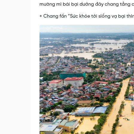
mường mì bài bại dưởng đây chang tẳng c
+ Chang fấn “Sức khỏe tởi slổng vạ bại th