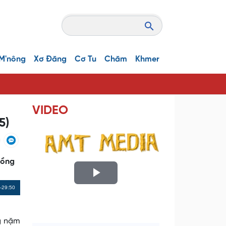
M'nông
Xơ Đăng
Cơ Tu
Chăm
Khmer
VIDEO
5)
lồng
P
Remaining
-29:50
l
Time
ng nặm