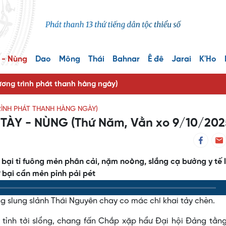
 - Nùng
Dao
Mông
Thái
Bahnar
Ê đê
Jarai
K'Ho
ng trình phát thanh hàng ngày)
ÌNH PHÁT THANH HÀNG NGÀY)
ÀY - NÙNG (Thứ Năm, Vằn xo 9/10/202
lẻ bại tỉ fuông mẻn phân cải, nặm noòng, slắng cạ bưởng y tế 
ư bại cần mẻn pỉnh pải pét
ng slung slảnh Thái Nguyên chay co mác chí khai tảy chèn.
n tỉnh tởi slổng, chang fấn Chắp xặp hẩư Đại hội Đảng tằ