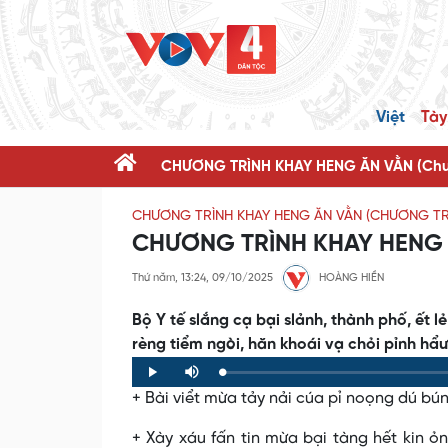
Việt
Tày
CHƯƠNG TRÌNH KHAY HENG ĂN VẰN (Chươ
CHƯƠNG TRÌNH KHAY HENG ĂN VẰN (CHƯƠNG TR
CHƯƠNG TRÌNH KHAY HENG T
Thứ năm, 13:24, 09/10/2025
HOÀNG HIỀN
Bộ Y tế slắng cạ bại slảnh, thành phố, ết 
rèng tiểm ngòi, hăn khoái vạ chỏi pỉnh hẩ
Loaded
:
Progress
:
Play
Mute
0%
0%
+ Bài viểt mừa tảy nải cúa pỉ noọng dú bú
+ Xày xáu fấn tin mừa bại tàng hết kin ỏ