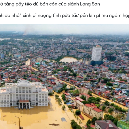
ó tàng pây tẻo dú bản cỏn cúa slảnh Lạng Sơn
ình da nhả” xỉnh pỉ noọng tỉnh pửa tầư pền kin pì mu ngám hạ