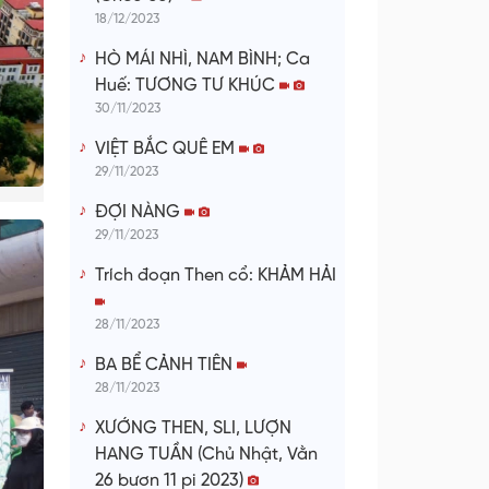
18/12/2023
HÒ MÁI NHÌ, NAM BÌNH; Ca
Huế: TƯƠNG TƯ KHÚC
30/11/2023
VIỆT BẮC QUÊ EM
29/11/2023
ĐỢI NÀNG
29/11/2023
Trích đoạn Then cổ: KHẢM HẢI
28/11/2023
BA BỂ CẢNH TIÊN
28/11/2023
XƯỚNG THEN, SLI, LƯỢN
HANG TUẦN (Chủ Nhật, Vằn
26 bươn 11 pi 2023)