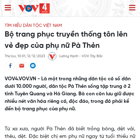
TÌM HIỂU DÂN TỘC VIỆT NAM
Bộ trang phục truyền thống tôn lên
vẻ đẹp của phụ nữ Pà Thẻn
Thứ ba, 10:01, 12/12/2023
Lường Hạnh - VOV Tây Bắc
VOV4.VOV.VN - Là một trong những dân tộc có số dân
dưới 10.000 người, dân tộc Pà Thẻn sống tập trung ở 2
tỉnh Tuyên Quang và Hà Giang. Bà con còn lưu giữ được
nhiều nét văn hóa riêng có, độc đáo, trong đó phải kể
đến bộ trang phục của phụ nữ.
Từ xa xưa, người Pà Thẻn đã biết trồng bông, dệt vải,
thêu, dệt. Đặc biệt chị em phụ nữ ngay từ tuổi thiếu nữ