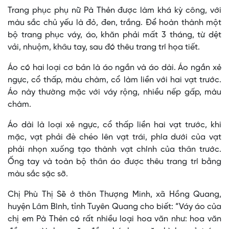
Trang phục phụ nữ Pà Thẻn được làm khá kỳ công, với
màu sắc chủ yếu là đỏ, đen, trắng. Để hoàn thành một
bộ trang phục váy, áo, khăn phải mất 3 tháng, từ dệt
vải, nhuộm, khâu tay, sau đó thêu trang trí họa tiết.
Áo có hai loại cơ bản là áo ngắn và áo dài. Áo ngắn xẻ
ngực, cổ thấp, màu chàm, cổ làm liền với hai vạt trước.
Áo này thường mặc với váy rộng, nhiều nếp gấp, màu
chàm.
Áo dài là loại xẻ ngực, cổ thấp liền hai vạt trước, khi
mặc, vạt phải đè chéo lên vạt trái, phía dưới của vạt
phải nhọn xuống tạo thành vạt chính của thân trước.
Ống tay và toàn bộ thân áo được thêu trang trí bằng
màu sắc sặc sỡ.
Chị Phù Thị Sẽ ở thôn Thượng Minh, xã Hồng Quang,
huyện Lâm Bình, tỉnh Tuyên Quang cho biết: “Váy áo của
chị em Pà Thẻn có rất nhiều loại hoa văn như: hoa văn