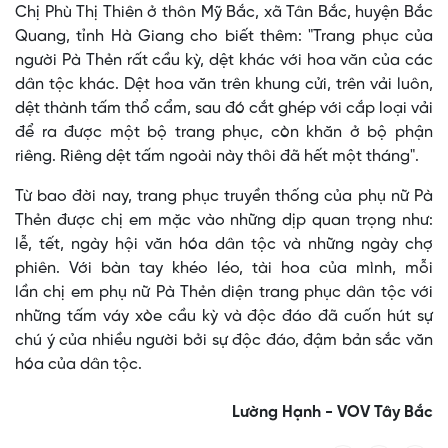
Chị Phù Thị Thiên ở thôn Mỹ Bắc, xã Tân Bắc, huyện Bắc
Quang, tỉnh Hà Giang cho biết thêm: "Trang phục của
người Pà Thẻn rất cầu kỳ, dệt khác với hoa văn của các
dân tộc khác. Dệt hoa văn trên khung cửi, trên vải luôn,
dệt thành tấm thổ cẩm, sau đó cắt ghép với cắp loại vải
để ra được một bộ trang phục, còn khăn ở bộ phận
riêng. Riêng dệt tấm ngoài này thôi đã hết một tháng".
Từ bao đời nay, trang phục truyền thống của phụ nữ Pà
Thẻn được chị em mặc vào những dịp quan trọng như:
lễ, tết, ngày hội văn hóa dân tộc và những ngày chợ
phiên. Với bàn tay khéo léo, tài hoa của mình, mỗi
lần chị em phụ nữ Pà Thẻn diện trang phục dân tộc với
những tấm váy xòe cầu kỳ và độc đáo đã cuốn hút sự
chú ý của nhiều người bởi sự độc đáo, đậm bản sắc văn
hóa của dân tộc.
Lường Hạnh - VOV Tây Bắc