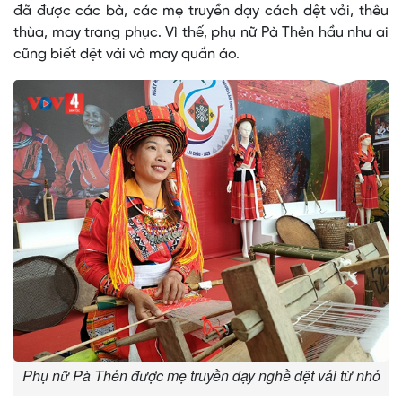
đã được các bà, các mẹ truyền dạy cách dệt vải, thêu
thùa, may trang phục. Vì thế, phụ nữ Pà Thẻn hầu như ai
cũng biết dệt vải và may quần áo.
Phụ nữ Pà Thẻn được mẹ truyền dạy nghề dệt vải từ nhỏ