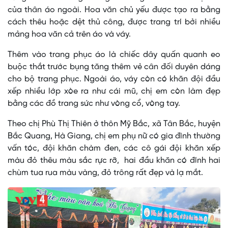
của thân áo ngoài. Hoa văn chủ yếu được tạo ra bằng
cách thêu hoặc dệt thủ công, được trang trí bởi nhiều
mảng hoa văn cả trên áo và váy.
Thêm vào trang phục áo là chiếc dây quấn quanh eo
buộc thắt trước bụng tăng thêm vẻ cân đối duyên dáng
cho bộ trang phục. Ngoài áo, váy còn có khăn đội đầu
xếp nhiều lớp xòe ra như cái mũ, chị em còn làm đẹp
bằng các đồ trang sức như vòng cổ, vòng tay.
Theo chị Phù Thị Thiên ở thôn Mỹ Bắc, xã Tân Bắc, huyện
Bắc Quang, Hà Giang, chị em phụ nữ có gia đình thường
vấn tóc, đội khăn chàm đen, các cô gái đội khăn xếp
màu đỏ thêu màu sắc rực rỡ, hai đầu khăn có đính hai
chùm tua rua màu vàng, đỏ trông rất đẹp và lạ mắt.