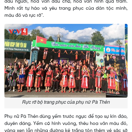
đầu người, hoa văn đầu chó, hoa văn hình quả trám.
Mình rất tự hào và yêu trang phục của dân tộc mình,
màu đỏ và rực rỡ".
Rực rỡ bộ trang phục của phụ nữ Pà Thẻn
Phụ nữ Pà Thẻn dùng yếm trước ngực để tạo sự kín đáo,
duyên dáng. Yếm có hình vuông, thêu hoa văn màu đỏ,
vàng xen lẫn những đường kẻ trắng tôn thêm vẻ sặc sỡ