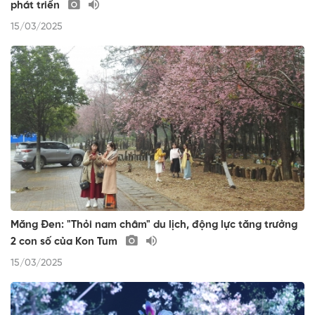
phát triển
15/03/2025
Măng Đen: "Thỏi nam châm" du lịch, động lực tăng trưởng
2 con số của Kon Tum
15/03/2025