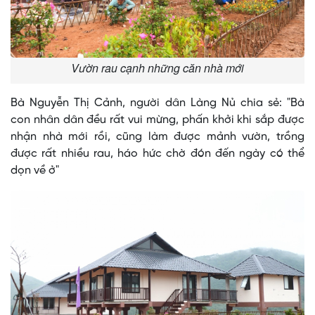
Vườn rau cạnh những căn nhà mới
Bà Nguyễn Thị Cảnh, người dân Làng Nủ chia sẻ: "Bà
con nhân dân đều rất vui mừng, phấn khởi khi sắp được
nhận nhà mới rồi, cũng làm được mảnh vườn, trồng
được rất nhiều rau, háo hức chờ đón đến ngày có thể
dọn về ở"