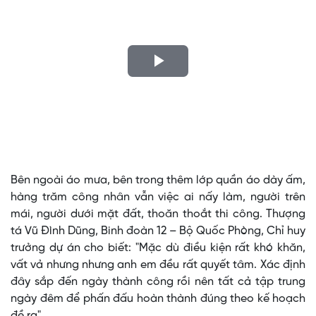
Play
Video
Bên ngoài áo mưa, bên trong thêm lớp quần áo dày ấm,
hàng trăm công nhân vẫn việc ai nấy làm, người trên
mái, người dưới mặt đất, thoăn thoắt thi công. Thượng
tá Vũ Đình Dũng, Binh đoàn 12 – Bộ Quốc Phòng, Chỉ huy
trưởng dự án cho biết: "Mặc dù điều kiện rất khó khăn,
vất vả nhưng nhưng anh em đều rất quyết tâm. Xác định
đây sắp đến ngày thành công rồi nên tất cả tập trung
ngày đêm để phấn đấu hoàn thành đúng theo kế hoạch
đề ra"