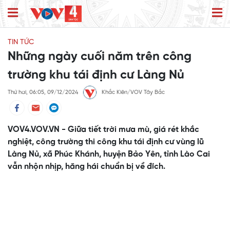
TIN TỨC
Những ngày cuối năm trên công
trường khu tái định cư Làng Nủ
Thứ hai, 06:05, 09/12/2024
Khắc Kiên/VOV Tây Bắc
VOV4.VOV.VN - Giữa tiết trời mưa mù, giá rét khắc
nghiệt, công trường thi công khu tái định cư vùng lũ
Làng Nủ, xã Phúc Khánh, huyện Bảo Yên, tỉnh Lào Cai
vẫn nhộn nhịp, hăng hái chuẩn bị về đích.