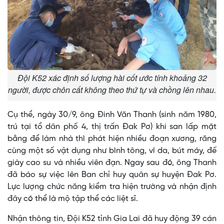
Đội K52 xác định số lượng hài cốt ước tính khoảng 32
người, được chôn cất không theo thứ tự và chồng lên nhau.
Cụ thể, ngày 30/9, ông Đinh Văn Thanh (sinh năm 1980,
trú tại tổ dân phố 4, thị trấn Đak Pơ) khi san lấp mặt
bằng để làm nhà thì phát hiện nhiều đoạn xương, răng
cùng một số vật dụng như bình tông, ví da, bút máy, đế
giày cao su và nhiều viên đạn. Ngay sau đó, ông Thanh
đã báo sự việc lên Ban chỉ huy quân sự huyện Đak Pơ.
Lực lượng chức năng kiểm tra hiện trường và nhận định
đây có thể là mộ tập thể các liệt sĩ.
Nhận thông tin, Đội K52 tỉnh Gia Lai đã huy động 39 cán