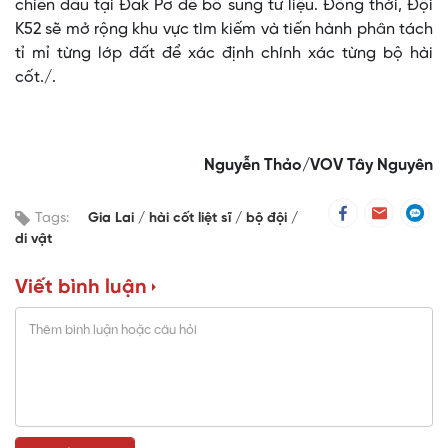
chiến đấu tại Đak Pơ để bổ sung tư liệu. Đồng thời, Đội
K52 sẽ mở rộng khu vực tìm kiếm và tiến hành phân tách
tỉ mỉ từng lớp đất để xác định chính xác từng bộ hài
cốt./.
Nguyễn Thảo/VOV Tây Nguyên
Tags:
Gia Lai
hài cốt liệt sĩ
bộ đội
di vật
Viết bình luận