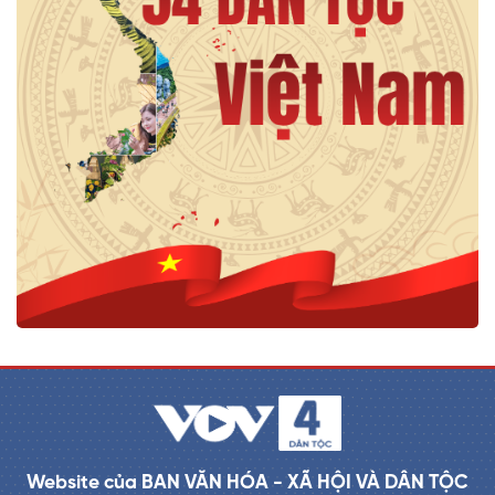
Website của BAN VĂN HÓA - XÃ HỘI VÀ DÂN TỘC