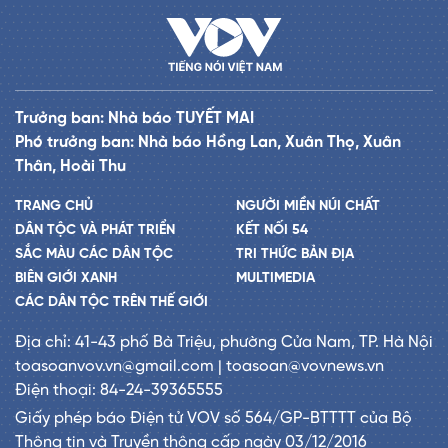
Trưởng ban: Nhà báo TUYẾT MAI
Phó trưởng ban: Nhà báo Hồng Lan, Xuân Thọ, Xuân
Thân, Hoài Thu
TRANG CHỦ
NGƯỜI MIỀN NÚI CHẤT
DÂN TỘC VÀ PHÁT TRIỂN
KẾT NỐI 54
SẮC MÀU CÁC DÂN TỘC
TRI THỨC BẢN ĐỊA
BIÊN GIỚI XANH
MULTIMEDIA
CÁC DÂN TỘC TRÊN THẾ GIỚI
Địa chỉ: 41-43 phố Bà Triệu, phường Cửa Nam, TP. Hà Nội
toasoanvov.vn@gmail.com | toasoan@vovnews.vn
Điện thoại: 84-24-39365555
Giấy phép báo Điện tử VOV số 564/GP-BTTTT của Bộ
Thông tin và Truyền thông cấp ngày 03/12/2016