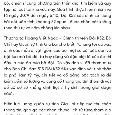
bộ, chiến sĩ cùng phương tiện triển khai tìm kiếm và quy
tập hài cốt tại khu vực này. Quá trình thực hiện nhiệm vụ
từ ngày 30/9 đến ngày 6/10, Đội K52 xác định số lượng
hài cốt ước tính khoảng 32 người, được chôn cất không
theo thứ tự và nằm chồng lên nhau.
Thượng tá Hoàng Viết Ngọc - Chính trị viên Đội K52, Bộ
Chỉ huy Quân sự tỉnh Gia Lai cho biết: “Chúng tôi đã xác
định các mẫu di vật, gồm cúc áo, một số cái bút, đạn và
bật lửa mà bộ đội ta hay dùng và đặc biệt là cúc áo thì
đây là cúc áo của bộ đội. Do vậy đơn vị đã tham mưu
cho Ban Chỉ đạo 515 Đội K52 đều xác định với tinh thần
là phải làm tỷ mỷ, chi tiết và cố gắng bóc tách ra để
kiểm đếm số lượng và củng cố thông tin, tìm thêm di vật
để có cơ sở khẳng định liệt sĩ hy sinh trong giai đoạn
nào”.
Hiện lực lượng quân sự tỉnh Gia Lai tiếp tục thu thập
thông tin, gặp gỡ các nhân chứng lịch sử từng tham gia