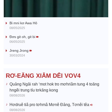
l
Ba ối dê̆ Dam Teang
a
Bi mni kơ Awa Hô
y
08/05/2025
V
Đơs git oh, git bi
06/05/2025
i
Jreng Jrong
30/03/2024
d
e
RƠ-EĂNG XIÂM DÊI VOV4
o
Quảng Ngãi rah ‘mot hok tro mơhriâm tung 4 toăng
hngêi trung tíu tơkăng kong
08/08/2026
Hơdruê tiâ pro tơhmâ Mơnê Đảng, Tơnêi têa
08/08/2026