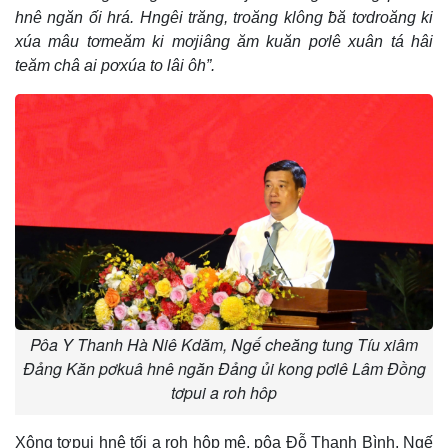
hnê ngăn ối hrá. Hngêi trăng, troăng klông ƀă tơdroăng ki
xúa mâu tơmeăm ki mơjiâng ăm kuăn pơlê xuân tá hâi
teăm châ ai pơxúa to lâi ôh”.
Pôa Y Thanh Hà Niê Kdăm, Ngế cheăng tung Tíu xiâm
Đảng Kăn pơkuâ hnê ngăn Đảng ủi kong pơlê Lâm Đồng
tơpui a roh hôp
Xông tơpui hnê tối a roh hôp mê, pôa Đỗ Thanh Bình, Ngế