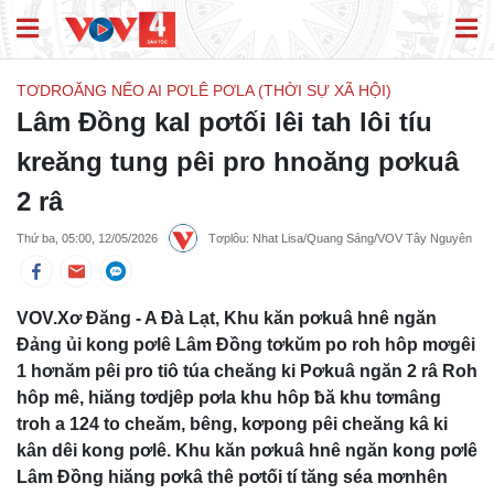
TƠDROĂNG NẾO AI PƠLÊ PƠLA (THỜI SỰ XÃ HỘI)
Lâm Đồng kal pơtối lêi tah lôi tíu
kreăng tung pêi pro hnoăng pơkuâ
2 râ
Thứ ba, 05:00, 12/05/2026
Tơplôu: Nhat Lisa/Quang Sáng/VOV Tây Nguyên
VOV.Xơ Đăng - A Đà Lạt, Khu kăn pơkuâ hnê ngăn
Đảng ủi kong pơlê Lâm Đồng tơkŭm po roh hôp mơgêi
1 hơnăm pêi pro tiô túa cheăng ki Pơkuâ ngăn 2 râ Roh
hôp mê, hiăng tơdjêp pơla khu hôp ƀă khu tơmâng
troh a 124 to cheăm, bêng, kơpong pêi cheăng kâ ki
kân dêi kong pơlê. Khu kăn pơkuâ hnê ngăn kong pơlê
Lâm Đồng hiăng pơkâ thê pơtối tí tăng séa mơnhên