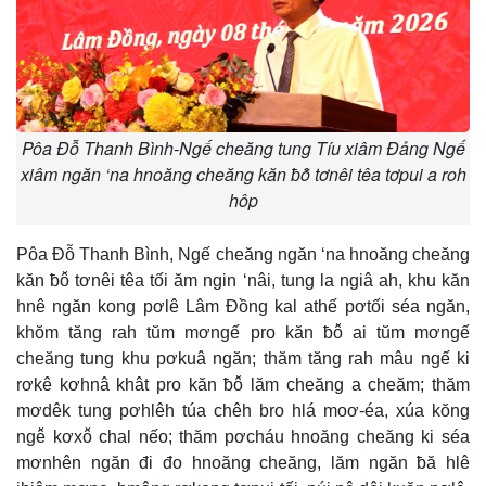
Pôa Đỗ Thanh Bình-Ngế cheăng tung Tíu xiâm Đảng Ngế
xiâm ngăn ‘na hnoăng cheăng kăn ƀô̆ tơnêi têa tơpui a roh
hôp
Pôa Đỗ Thanh Bình, Ngế cheăng ngăn ‘na hnoăng cheăng
kăn ƀô̆ tơnêi têa tối ăm ngin ‘nâi, tung la ngiâ ah, khu kăn
hnê ngăn kong pơlê Lâm Đồng kal athế pơtối séa ngăn,
khŏm tăng rah tŭm mơngế pro kăn ƀô̆ ai tŭm mơngế
cheăng tung khu pơkuâ ngăn; thăm tăng rah mâu ngế ki
rơkê kơhnâ khât pro kăn ƀô̆ lăm cheăng a cheăm; thăm
mơdêk tung pơhlêh túa chêh bro hlá moơ-éa, xúa kŏng
ngê̆ kơxô̆ chal nếo; thăm pơcháu hnoăng cheăng ki séa
mơnhên ngăn đi đo hnoăng cheăng, lăm ngăn ƀă hlê