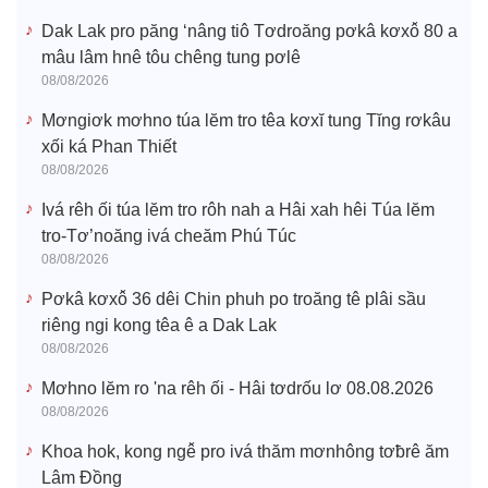
Dak Lak pro păng ‘nâng tiô Tơdroăng pơkâ kơxô̆ 80 a
mâu lâm hnê tôu chêng tung pơlê
08/08/2026
Mơngiơk mơhno túa lĕm tro têa kơxĭ tung Tĭng rơkâu
xối ká Phan Thiết
08/08/2026
Ivá rêh ối túa lĕm tro rôh nah a Hâi xah hêi Túa lĕm
tro-Tơ’noăng ivá cheăm Phú Túc
08/08/2026
Pơkâ kơxô̆ 36 dêi Chin phuh po troăng tê plâi sầu
riêng ngi kong têa ê a Dak Lak
08/08/2026
Mơhno lĕm ro 'na rêh ối - Hâi tơdrốu lơ 08.08.2026
08/08/2026
Khoa hok, kong ngê̆ pro ivá thăm mơnhông tơƀrê ăm
Lâm Đồng