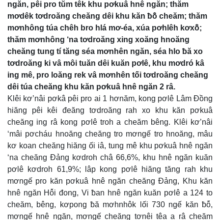
ngăn, pêi pro tŭm têk khu pơkuâ hnê ngăn; thăm
mơdêk tơdroăng cheăng dêi khu kăn ƀô̆ cheăm; thăm
mơnhông túa chêh bro hlá mơ-éa, xúa pơhlêh kơxô̆;
thăm mơnhông ‘na tơdroăng xing xoăng hnoăng
cheăng tung tí tăng séa mơnhên ngăn, séa hlo ƀă xo
tơdroăng ki vâ môi tuăn dêi kuăn pơlê, khu mơdró kâ
ing mê, pro loăng rek vâ mơnhên tối tơdroăng cheăng
dêi túa cheăng khu kăn pơkuâ hnê ngăn 2 râ.
Klêi kơ’nâi pơkâ pêi pro ai 1 hơnăm, kong pơlê Lâm Đồng
hiăng pêi kêi đeăng tơdroăng rah xo khu kăn pơkuâ
cheăng ing râ kong pơlê troh a cheăm bêng. Klêi kơ’nâi
‘mâi pơcháu hnoăng cheăng tro mơngế tro hnoăng, mâu
kơ koan cheăng hiăng ối iâ, tung mê khu pơkuâ hnê ngăn
‘na cheăng Đảng kơdroh châ 66,6%, khu hnê ngăn kuăn
pơlê kơdroh 61,9%; lâp kong pơlê hiăng tăng rah khu
mơngế pro kăn pơkuâ hnê ngăn cheăng Đảng, Khu kăn
hnê ngăn Hô̆i đong, Vi ƀan hnê ngăn kuăn pơlê a 124 to
cheăm, bêng, kơpong ƀă mơhnhôk lối 730 ngế kăn ƀô̆,
mơngế hnê ngăn, mơngế cheăng tơnêi têa a râ cheăm