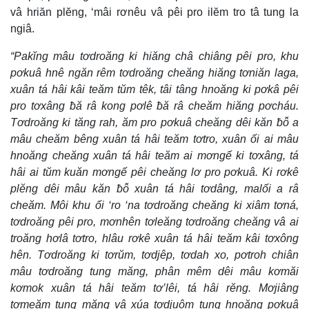
vâ hriăn plĕng, ‘mâi rơnêu vâ pêi pro ilĕm tro tâ tung la
ngiâ.
“Pakĭng mâu tơdroăng ki hiăng châ chiâng pêi pro, khu
pơkuâ hnê ngăn rêm tơdroăng cheăng hiăng tơniăn laga,
xuân tá hâi kâi teăm tŭm têk, tâi tâng hnoăng ki pơkâ pêi
pro tơxâng ƀă râ kong pơlê ƀă râ cheăm hiăng pơcháu.
Tơdroăng ki tăng rah, ăm pro pơkuâ cheăng dêi kăn ƀô̆ a
mâu cheăm bêng xuân tá hâi teăm tơtro, xuân ối ai mâu
hnoăng cheăng xuân tá hâi teăm ai mơngế ki tơxâng, tá
hâi ai tŭm kuăn mơngế pêi cheăng lơ pro pơkuâ. Ki rơkê
plĕng dêi mâu kăn ƀô̆ xuân tá hâi tơdâng, malối a râ
cheăm. Môi khu ối ‘ro ‘na tơdroăng cheăng ki xiâm tơná,
tơdroăng pêi pro, mơnhên tơleăng tơdroăng cheăng vâ ai
troăng hơlâ tơtro, hlâu rơkê xuân tá hâi teăm kâi tơxông
hên. Tơdroăng ki tơrŭm, tơdjêp, tơdah xo, pơtroh chiân
mâu tơdroăng tung măng, phân mêm dêi mâu kơmăi
kơmok xuân tá hâi teăm tơ’lêi, tá hâi rĕng. Mơjiâng
tơmeăm tung măng vâ xúa tơdjuôm tung hnoăng pơkuâ