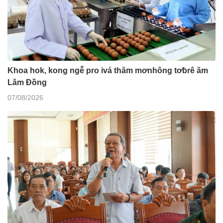
Khoa hok, kong ngê̆ pro ivá thăm mơnhông tơƀrê ăm
Lâm Đồng
07/08/2026