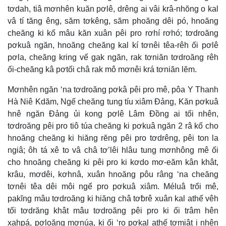
tơdah, tiâ mơnhên kuăn pơlê, drêng ai vâi krâ-nhŏng o kal
vâ tí tăng êng, săm tơkêng, săm phoăng dêi pó, hnoăng
cheăng ki kố mâu kăn xuân pêi pro rơhí rơhó; tơdroăng
pơkuâ ngăn, hnoăng cheăng kal kí tơnêi têa-rêh ối pơlê
pơla, cheăng kring vế gak ngăn, rak tơniăn tơdroăng rêh
ối-cheăng kâ pơtối châ rak mô mơnêi krá tơniăn lĕm.
Mơnhên ngăn ‘na tơdroăng pơkâ pêi pro mê, pôa Y Thanh
Hà Niê Kdăm, Ngế cheăng tung tíu xiâm Đảng, Kăn pơkuâ
hnê ngăn Đảng ủi kong pơlê Lâm Đồng ai tối nhên,
tơdroăng pêi pro tiô túa cheăng ki pơkuâ ngăn 2 râ kố cho
hnoăng cheăng ki hiăng rĕng pêi pro tơdrêng, pêi ton la
ngiâ; ôh tá xê to vâ châ tơ’lêi hlâu tung mơnhông mê ối
cho hnoăng cheăng ki pêi pro ki kơdo mơ-eăm kân khât,
krâu, mơdêi, kơhnâ, xuân hnoăng pôu râng ‘na cheăng
tơnêi têa dêi môi ngế pro pơkuâ xiâm. Méluâ trối mê,
pakĭng mâu tơdroăng ki hiăng châ tơƀrê xuân kal athế vêh
tối tơdrăng khât mâu tơdroăng pêi pro ki ối trâm hên
xahpá, pơloăng mơnúa, ki ối ‘ro pơkal athế tơmiât i nhên