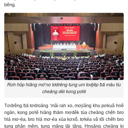
bêng.
Roh hôp hiăng mơ’no tơdrêng tung um todjêp ƀă mâu tíu
cheăng dêi kong pơlê
Tơdrêng ƀă tơdroăng ‘mâi rah xo, mơjiâng khu pơkuâ hnê
ngăn, kong pơlê hiăng thăm mơdêk túa cheăng chêh bro
hlá mơ-éa, bro hlá mơ-éa xúa kơxô̆, tơkéa vâ tối chêh bro
tung phân mêm, tung măng tâi tâng. Hnoăng cheăng ki