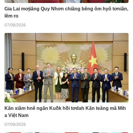
Gia Lai mơjiâng Quy Nhơn chiâng bêng ôm hyô tơniăn,
lĕm ro
07/08/2026
Kăn xiâm hnê ngăn Kuô̆k hô̆i tơdah Kăn teăng mâ Mih
a Việt Nam
07/08/2026