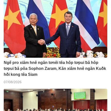
Ngế pro xiâm hnê ngăn tơnêi têa hôp tơpui ƀă hôp
tơpui ƀă pôa Sophon Zaram, Kăn xiâm hnê ngăn Kuô̆k
hô̆i kong têa Siam
07/08/2026