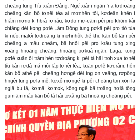
cheăng tung Tíu xiâm Đảng, Ngế xiâm ngăn ‘na tơdroăng
cheăng kăn ƀô̆ tơnêi têa ai mơnhên tối, kơdeăn khĕn i
hiâm mơno ki hbrâ rơnáu, kơdo mơ-eăm pêi pro khŏm kâi
chiâng dêi kong pơlê Lâm Đồng tung pơkâ pêi pro tiô túa
ki nếo, malối tơdroăng ki mơhnhôk thế khu kăn ƀô̆ lăm pêi
cheăng a mâu cheăm, ƀă hnối pêi pro krâu tung xing
xoăng hnoăng cheăng, hnoăng pơkuâ ngăn, Laga, kong
pơlê xuân ối trâm hên tơdroăng ki pêi tá hâi troh xua tơnêi
tíu kân rơdâ má môi lâp tơnêi têa, kuăn pơlê kơdrâm, hên
kăn ƀô̆ athế pêi cheăng hơngế dêi ing on veăng, rơpŏng
hngêi tung pơla mê, kơxô̆ mơngế ki pêi cheăng ton xŏn la
ngiâ bu iâ, kơmăi kơmok, kŏng ngê̆ ƀă troăng hơlâ tŏng
gum ăm mâu kăn ƀô̆ tá hâi tơxâng ƀă hnoăng cheăng pêi.