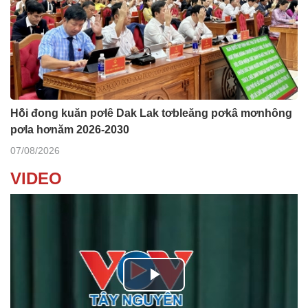
Hô̆i đong kuăn pơlê Dak Lak tơbleăng pơkâ mơnhông
pơla hơnăm 2026-2030
07/08/2026
VIDEO
P