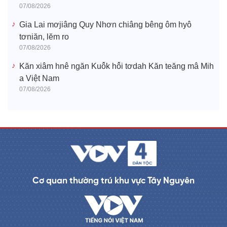
07/08/2026
Gia Lai mơjiâng Quy Nhơn chiâng bêng ôm hyô
tơniăn, lĕm ro
07/08/2026
Kăn xiâm hnê ngăn Kuô̆k hô̆i tơdah Kăn teăng mâ Mih
a Việt Nam
07/08/2026
Cơ quan thường trú khu vực Tây Nguyên