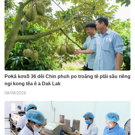
Pơkâ kơxô̆ 36 dêi Chin phuh po troăng tê plâi sầu riêng
ngi kong têa ê a Dak Lak
08/08/2026