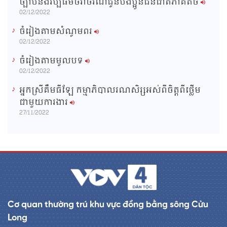
ច្បាប់និងវប្បធម៌ចរាចរណ៍ជូនបងប្អូនជនជាតិភាគតិច
02/12/2022
ចំរៀងតាមសំណូមពរ
02/12/2022
ចំរៀងតាមមូលបទ
02/12/2022
អ្នកស្រីគឹមធីឡែ កម្មាភិបាលរណសិរ្សអស់ពីចិត្តពីថ្លើម
ជាមួយការងារ
27/11/2022
Cơ quan thường trú khu vực đồng bằng sông Cửu
Long