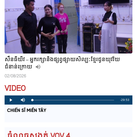
សឺនធីយីវ – អ្នករក្សានិងផ្សព្វផ្សាយសិល្បៈខ្មែរជូនយុវវ័យ
ជំនាន់ក្រោយ
02/08/2026
VIDEO
R
-29:53
L
P
P
M
o
r
l
u
a
o
a
t
e
CHIẾN SĨ MIỀN TÂY
d
g
y
e
e
r
d
e
m
:
s
0
s
%
:
a
0
ចំណុចសង្កត់ VOV 4
%
i