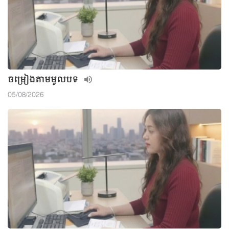
ចម្រៀងតាមមូលបទ
05/08/2026