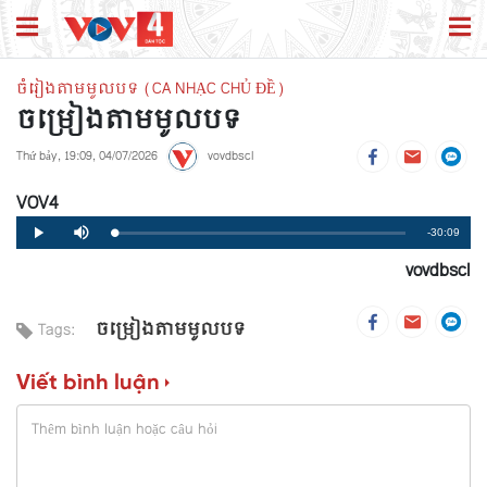
ចំរៀងតាមមូលបទ (CA NHẠC CHỦ ĐỀ)
ចម្រៀងតាមមូលបទ
Thứ bảy, 19:09, 04/07/2026
vovdbscl
VOV4
Remaining
-30:09
Loaded
:
Progress
:
Play
Mute
0%
0%
vovdbscl
Time
ចម្រៀងតាមមូលបទ
Tags:
Viết bình luận