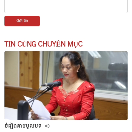
TIN CÙNG CHUYÊN MỤC
ចំរៀងតាមមូលបទ