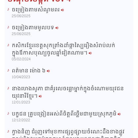
ចម្រៀងតាមសំណូមពរ
n
25/06/2025
i
ចម្រៀងតាមមូលបទ
n
25/06/2025
g
កសិករខ្មែរខេត្តសុកត្រាំងដាំផ្កាស្បៃរឿងសំរាប់លក់
T
ក្នុងឳកាសបុណ្យចូលឆ្នាំវៀតណាម។
i
05/02/2024
m
ពត៌មាន ម៉ោង​ ៦
e
10/04/2023
នាងហេងសូភា ជាគំរូលេចធ្លោម្នាក់ក្នុងចំណោមយុវជន
យុវនារីខ្មែរ។
12/01/2023
បក្ខជន គ្រូបង្រៀនអស់ពីចិត្តពីថ្លើមជាមួយស្រុកភូមិ
12/12/2022
ក្វាងនិញ ជំរុញទៅមុខការផ្សព្វផ្សាយចំណេះដឹងខាងផ្លូវ