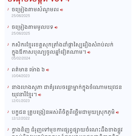
ចម្រៀងតាមសំណូមពរ
n
25/06/2025
i
ចម្រៀងតាមមូលបទ
n
25/06/2025
g
កសិករខ្មែរខេត្តសុកត្រាំងដាំផ្កាស្បៃរឿងសំរាប់លក់
T
ក្នុងឳកាសបុណ្យចូលឆ្នាំវៀតណាម។
i
05/02/2024
m
ពត៌មាន ម៉ោង​ ៦
e
10/04/2023
នាងហេងសូភា ជាគំរូលេចធ្លោម្នាក់ក្នុងចំណោមយុវជន
យុវនារីខ្មែរ។
12/01/2023
បក្ខជន គ្រូបង្រៀនអស់ពីចិត្តពីថ្លើមជាមួយស្រុកភូមិ
12/12/2022
ក្វាងនិញ ជំរុញទៅមុខការផ្សព្វផ្សាយចំណេះដឹងខាងផ្លូវ