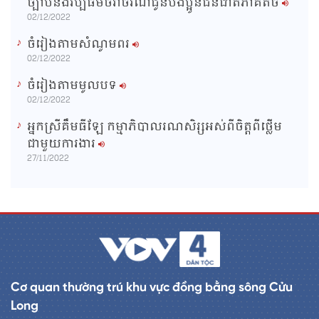
ច្បាប់និងវប្បធម៌ចរាចរណ៍ជូនបងប្អូនជនជាតិភាគតិច
02/12/2022
ចំរៀងតាមសំណូមពរ
02/12/2022
ចំរៀងតាមមូលបទ
02/12/2022
អ្នកស្រីគឹមធីឡែ កម្មាភិបាលរណសិរ្សអស់ពីចិត្តពីថ្លើម
ជាមួយការងារ
27/11/2022
Cơ quan thường trú khu vực đồng bằng sông Cửu
Long