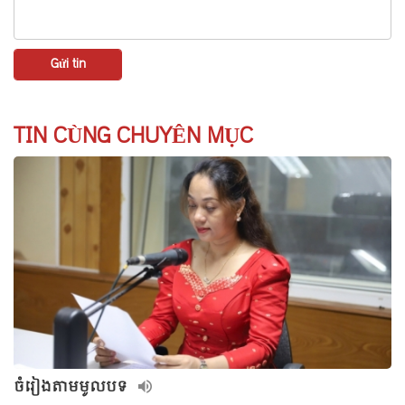
TIN CÙNG CHUYÊN MỤC
ចំរៀងតាមមូលបទ