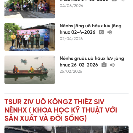
04/06/2026
Nênhs jông uô hâux lưv jông
hnuz 02-4-2026
02/04/2026
Nênhs gruôs uô hâux lưv jông
hnuz 26-02-2026
26/02/2026
TSƯR ZIV UÔ KÔNGZ THIÊZ SIV
NÊNHX ( KHOA HỌC KỸ THUẬT VỚI
SẢN XUẤT VÀ ĐỜI SỐNG)