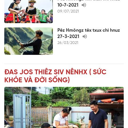
10-7-2021
09/07/2021
Pêz Hmôngz têx txux chi hnuz
27-3-2021
26/03/2021
ĐAS JOS THIÊZ SIV NÊNHX ( SỨC
KHỎE VÀ ĐỜI SỐNG)