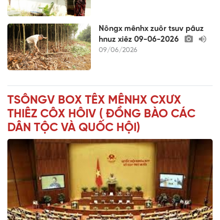
Nôngx mênhx zuôr tsuv pâuz
hnuz xiêz 09-06-2026
09/06/2026
TSÔNGV BOX TÊX MÊNHX CXƯX
THIÊZ CÔX HÔIV ( ĐỒNG BÀO CÁC
DÂN TỘC VÀ QUỐC HỘI)