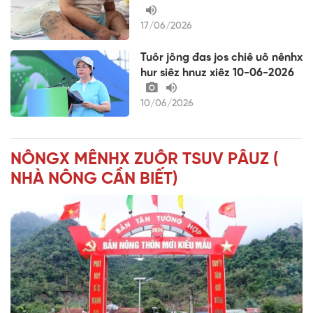
17/06/2026
Tuôr jông đas jos chiê uô nênhx
hur siêz hnuz xiêz 10-06-2026
10/06/2026
NÔNGX MÊNHX ZUÔR TSUV PÂUZ (
NHÀ NÔNG CẦN BIẾT)