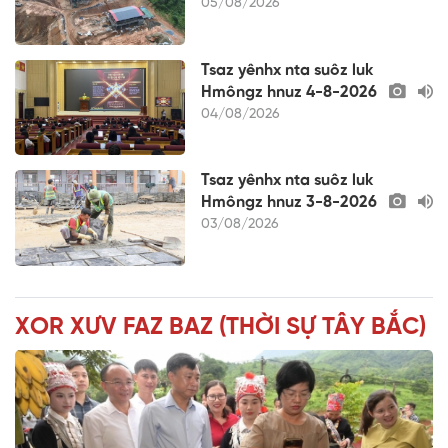
05/08/2026
Tsaz yênhx nta suôz luk
Hmôngz hnuz 4-8-2026
04/08/2026
Tsaz yênhx nta suôz luk
Hmôngz hnuz 3-8-2026
03/08/2026
XOR XƯV FAZ BAZ (THỜI SỰ TÂY BẮC)