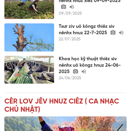
nênhx hnuz xiêz 09-09-2025
09/09/2025
Tsưr ziv uô kôngz thiêz siv
nênhx hnuz 22-7-2025
22/07/2025
Khoa học kỹ thuật thiêz siv
nênhx uô kôngz hnuz 24-06-
2025
24/06/2025
CÊR LOV JÊV HNUZ CIÊZ ( CA NHẠC
CHỦ NHẬT)