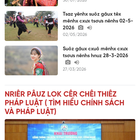
30/07/2026
Tsaz yênhx suôz gâux têx
mênhx cxưx tsơưs nênhs 02-5-
2026
02/05/2026
Suôz gâux cxuô mênhx cxưx
tsơưs nênhs hnuz 28-3-2026
27/03/2026
NRIÊR PÂUZ LOK CÊR CHÊI THIÊZ
PHÁP LUẬT ( TÌM HIỂU CHÍNH SÁCH
VÀ PHÁP LUẬT)