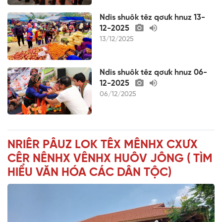
Ndis shuôk têz qơưk hnuz 13-
12-2025
13/12/2025
Ndis shuôk têz qơưk hnuz 06-
12-2025
06/12/2025
NRIÊR PÂUZ LOK TÊX MÊNHX CXƯX
CÊR NÊNHX VÊNHX HUÔV JÔNG ( TÌM
HIỂU VĂN HÓA CÁC DÂN TỘC)