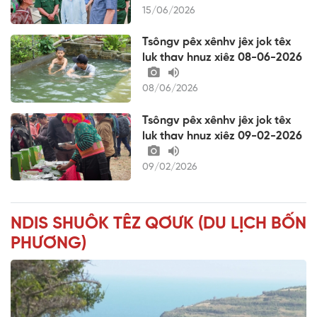
15/06/2026
Tsôngv pêx xênhv jêx jok têx
luk thav hnuz xiêz 08-06-2026
08/06/2026
Tsôngv pêx xênhv jêx jok têx
luk thav hnuz xiêz 09-02-2026
09/02/2026
NDIS SHUÔK TÊZ QƠƯK (DU LỊCH BỐN
PHƯƠNG)