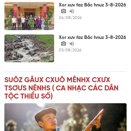
Xor xưv faz Bắc hnuz 3-8-2026
04/08/2026
Xor xưv faz Bắc hnuz 3-8-2026
03/08/2026
SUÔZ GÂUX CXUÔ MÊNHX CXƯX
TSƠƯS NÊNHS ( CA NHẠC CÁC DÂN
TỘC THIỂU SỐ)