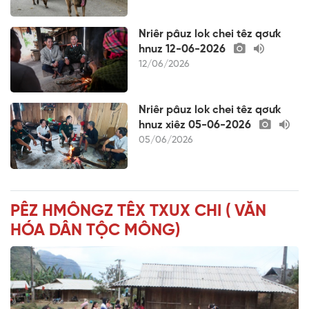
Nriêr pâuz lok chei têz qơưk
hnuz 12-06-2026
12/06/2026
Nriêr pâuz lok chei têz qơưk
hnuz xiêz 05-06-2026
05/06/2026
PÊZ HMÔNGZ TÊX TXUX CHI ( VĂN
HÓA DÂN TỘC MÔNG)