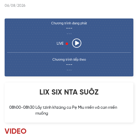
06/08/2026
Chương trình đang phát
---
- - -
LIVE
Chương trình tiếp theo
---
- - -
LIX SIX NTA SUÔZ
08h00-08h30
Lầy tzình khzáng ca Pẹ Mìu miền vả can miền
muống
VIDEO