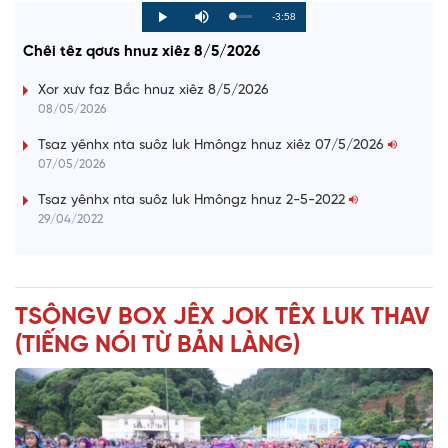
R
-3:58
L
P
P
M
o
r
l
u
a
o
a
t
e
Chêi têz qơưs hnuz xiêz 8/5/2026
d
g
y
e
e
r
d
e
m
:
s
Xor xưv faz Bắc hnuz xiêz 8/5/2026
0
s
%
:
a
08/05/2026
0
%
i
Tsaz yênhx nta suôz luk Hmôngz hnuz xiêz 07/5/2026
07/05/2026
n
i
Tsaz yênhx nta suôz luk Hmôngz hnuz 2-5-2022
29/04/2022
n
g
T
TSÔNGV BOX JÊX JOK TÊX LUK THAV
i
(TIẾNG NÓI TỪ BẢN LÀNG)
m
e