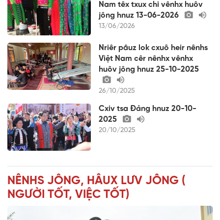
Nam têx txux chi vênhx huôv
jông hnuz 13-06-2026
13/06/2026
Nriêr pâuz lok cxuô heir nênhs
Việt Nam cêr nênhx vênhx
huôv jông hnuz 25-10-2025
26/10/2025
Cxiv tsa Đảng hnuz 20-10-
2025
20/10/2025
NÊNHS JÔNG, HÂUX LƯV JÔNG (
NGƯỜI TỐT, VIỆC TỐT)