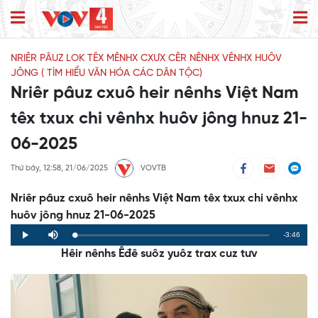
NRIÊR PÂUZ LOK TÊX MÊNHX CXƯX CÊR NÊNHX VÊNHX HUÔV
JÔNG ( TÌM HIỂU VĂN HÓA CÁC DÂN TỘC)
Nriêr pâuz cxuô heir nênhs Việt Nam
têx txux chi vênhx huôv jông hnuz 21-
06-2025
Thứ bảy, 12:58, 21/06/2025
VOVTB
Nriêr pâuz cxuô heir nênhs Việt Nam têx txux chi vênhx
huôv jông hnuz 21-06-2025
Remaining
-3:46
Loaded
:
Progress
:
Play
Mute
0%
0%
Hêir nênhs Êđê suôz yuôz trax cuz tưv
Time