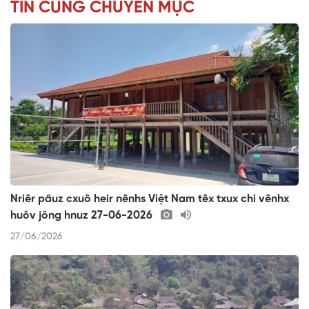
TIN CÙNG CHUYÊN MỤC
Nriêr pâuz cxuô heir nênhs Việt Nam têx txux chi vênhx
huôv jông hnuz 27-06-2026
27/06/2026