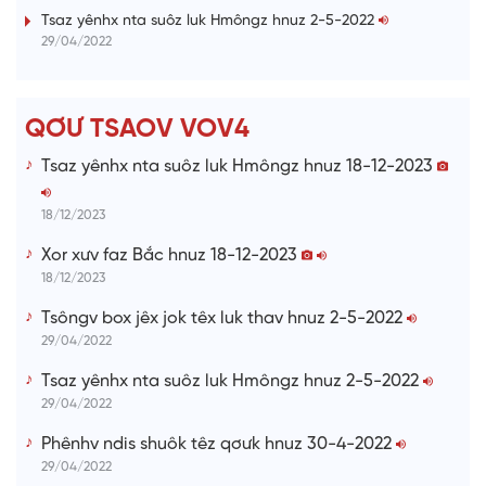
i
Tsaz yênhx nta suôz luk Hmôngz hnuz 2-5-2022
29/04/2022
n
g
T
QƠƯ TSAOV VOV4
i
Tsaz yênhx nta suôz luk Hmôngz hnuz 18-12-2023
m
e
18/12/2023
Xor xưv faz Bắc hnuz 18-12-2023
18/12/2023
Tsôngv box jêx jok têx luk thav hnuz 2-5-2022
29/04/2022
Tsaz yênhx nta suôz luk Hmôngz hnuz 2-5-2022
29/04/2022
Phênhv ndis shuôk têz qơưk hnuz 30-4-2022
29/04/2022