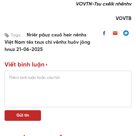
VOVTN-Tsu cxêik nhênhv
VOVTB
Nriêr pâuz cxuô heir nênhs
Tags:
Việt Nam têx txux chi vênhx huôv jông
hnuz 21-06-2025
Viết bình luận