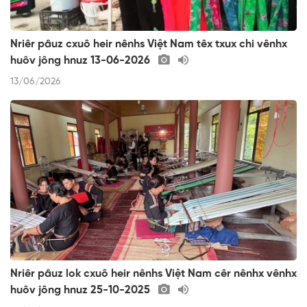
Nriêr pâuz cxuô heir nênhs Việt Nam têx txux chi vênhx
huôv jông hnuz 13-06-2026
13/06/2026
Nriêr pâuz lok cxuô heir nênhs Việt Nam cêr nênhx vênhx
huôv jông hnuz 25-10-2025