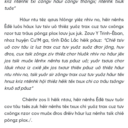
kriz ntênhk txi côngv hâur côngv thôngx; ntênhk txưk
tuôs”
Hâur ntu têz qơưs hlôngr yiêz nhiv no, hêir nênhs
Êđê luôs hâux lưv tsiv uô thiêz yuôz trax cuz tưv cxôngx
nzor tưz trâus pôngz plox lơưv jux juk. Zơưv Y Trinh-Êban,
nhoz huyện Cư’M ga, tỉnh Đắc Lắc hêik pâuz:
“Chiê tsiv
uô cov tâu iz luz trax cuz tưv yuôz suôz đror jông, huv
đros, cux tsik zôngx ziv thiêz chor hluôk nhiv no hâur jêx
jos tsik muôx lênhx nênhs tưs pâuz uô; yuôr tsơưs chor
lâuk nhoz iz cxiê jêx jos txơưr thiêx pâuz uô thiêz hâur
ntu nhiv no, tsik yuôr sir zôngv trax cuz tưv yuôz hâur têx
hnuz kriz ntênhk hội thiêz hêik têx txux chi co trâu tsôngv
kruô sđ pâuz”
Chênhr zos li hêik ntơư, hêir nênhs Êđê tsuv tuôr
cov tâu tsês zuk hêir nênhs têx txux chi yuôz trax cuz tưv
cxôngx nzor cov muôx đros đrêiv hâur luz nênhx tsik chiê
pôngz plox./.