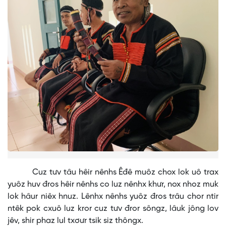
Cuz tưv tâu hêir nênhs Êđê muôz chox lok uô trax
yuôz huv đros hêir nênhs co luz nênhx khưr, nox nhoz muk
lok hâur niêx hnuz. Lênhx nênhs yuôz đros trâu chor ntir
ntêk pok cxuô luz kror cuz tưv đror sôngz, lâuk jông lov
jêv, shir phaz lul txơưr tsik siz thôngx.