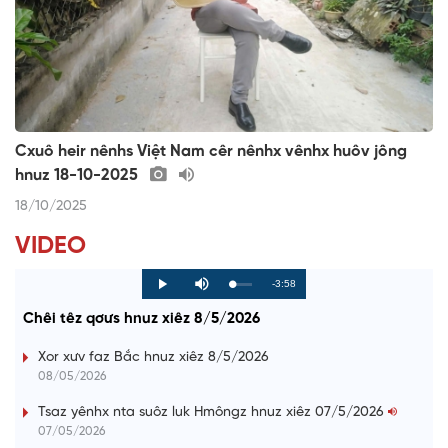
Cxuô heir nênhs Việt Nam cêr nênhx vênhx huôv jông
hnuz 18-10-2025
18/10/2025
VIDEO
R
-3:58
L
P
P
M
o
r
l
u
a
o
a
t
e
Chêi têz qơưs hnuz xiêz 8/5/2026
d
g
y
e
e
r
d
e
m
:
s
Xor xưv faz Bắc hnuz xiêz 8/5/2026
0
s
%
:
a
08/05/2026
0
%
i
Tsaz yênhx nta suôz luk Hmôngz hnuz xiêz 07/5/2026
07/05/2026
n