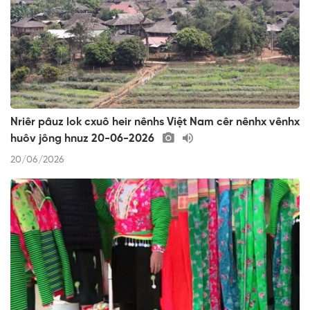
Nriêr pâuz lok cxuô heir nênhs Việt Nam cêr nênhx vênhx
huôv jông hnuz 20-06-2026
20/06/2026