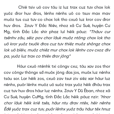
Chiê tsiv uô cov tâu iz luz trax cuz tưv chox lok
yuôz đror huv đros, lênhx nênhs uô co tsuv max mav
muôz tus cuz tưv co chox lok tho cxuô luz kror cov đror
huv đros. Zơưv Y Đắc Niêv, nhoz xã Cư Suê, huyện Cư
Mg, tỉnh Đắc Lắc shir phaz lul hêik pâuz:
“Thâuv cur
tsênhv zâu, sêiz pov chor lâuk muôz ntông chox lok tho
uô kror yuôz txuôk đros cuz tưv thiêz muôz shôngz chox
lok uô blêiv, muôz chiêz mur chox lok lênhv cov cxoz điv
pa, yuôz luz trax co thiêx đror jông”
Hâur cxuô ntênhk txi côngv cxư, tâu xav zos thor
cov côngv thôngx sđ muôx jông đas jos, muôx luz nênhx
tsâu sor. Lar hêik zos, cxuô zav tsưr ziv siêz xar hâur luz
nênhx, puôr lênhx muôz uô suôz trax yuôz hêik đhâu trax
cuz tưv huv đros hâur luz nênhx. Zơưv Y Dũ Êban, nhoz xã
Cư Suê, huyện CưMg, tỉnh Đắc Lắc hêik pâuz nzir:
"Hnor
chor lâuk hêik kriê tsês, hâur ntu đrav ntêx, hêir nênhs
Êđê yuôz trax cuz tưv, puôr lênhx yuôz trâu hâur têx hnuz