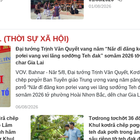
01/08/2026
 (THỜI SỰ XÃ HỘI)
Đại tướng Trịnh Văn Quyết vang năm “Năr đĭ đăng 
pơlei vang vei lăng sơđơ̆ng Teh đak” sơnăm 2026 tơ
char Gia Lai
VOV. Bahnar - Năr 5/8, Đại tướng Trịnh Văn Quyết, Kơd
chĕp pơgơ̆r Ban Tuyên giáo Trung ương vang năm păn
pơrô̆ “Năr đĭ đăng kon pơlei vang vei lăng sơđơ̆ng Teh 
sơnăm 2026 tơ̆ phường Hoài Nhơn Bắc, dêh char Gia L
06/08/2026
dră chĕp
Tơdrong tơchơ̆t 36 đ
ô Lâm
Khul kơdră chĕp pơgơ
uh hăm
teh đak pơih trong ăn
r Khul
sâu riêng tơ̆ teh đak đ