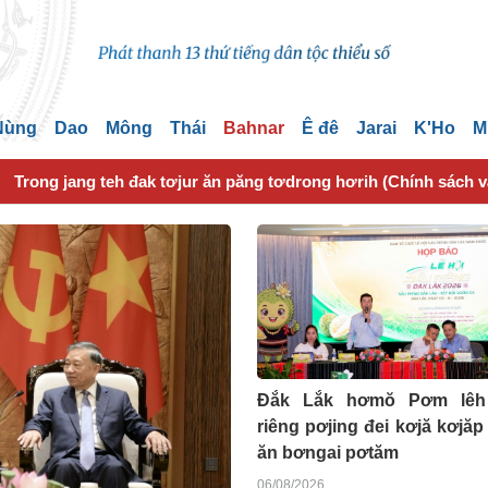
 Nùng
Dao
Mông
Thái
Bahnar
Ê đê
Jarai
K'Ho
M
Trong jang teh đak tơjur ăn păng tơdrong hơrih (Chính sách 
Đắk Lắk hơmŏ Pơm lêh
riêng pơjing đei kơjă kơjăp 
ăn bơngai pơtăm
06/08/2026