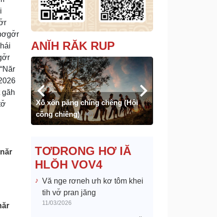
i
̆r
ơgơ̆r
ANĬH RĂK RUP
Thái
ơ̆r
“Năr
 2026
t găh
chỉ lối)
Xô̆ xôn păng chĭng chêng (Hội
Mừng chiến thắn
ơ̆
cồng chiêng)
mơnê châ tơplon
TƠDRONG HƠ IĂ
 năr
HLŎH VOV4
Vă nge rơneh ưh kơ tôm khei
tih vơ̆ pran jăng
11/03/2026
năr