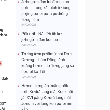
Jơhngơ̆m đon lui đơ̆ng kon
pơlei - trong kăl hloh tơ iung
pơjing pơlei pơla pơdrŏng
‘lơ̆ng liĕm
24/02/2026
ng,
Pôk rơih: Năr lêh tih kơ
hơ̆t
jơhngơ̆m đon kon pơlei
23/02/2026
Tơring tơm pơtăm ‘nhot Đơn
Dương – Lâm Đồng tĕnh
H
koăng hơmet pơ ‘lơ̆ng jang sa
hơdrol kơ Têt
12/02/2026
h đak
Hơmet ‘lơ̆ng ăn ‘măng pôk
êh
rơih Kơdră tang măt Kuôk hô̆i
jăl XVI păng Kơdră tang măt
akom
Jơnŭm vei lăng kon pơlei rim
Nôi,
kâp