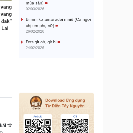
mùa sắn)
 vang
V
02/03/2026
 vang
Bi mni kơ amai adei mniê (Ca ngợi
i
đak”
chị em phụ nữ)
 Lai
26/02/2026
d
Đơs git oh, git bi
e
24/02/2026
o
ăl tơ̆
âm