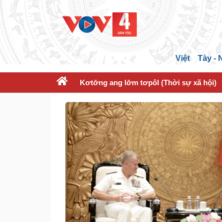
Việt
Tày -
Kơtơ̆ng ang lơ̆m tơpôl (Thời sự xã hội)