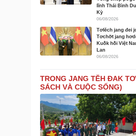
lĭnh Thái Bình 
Kỳ
06/08/2026
Tơlĕch jang đei j
Tơchơ̆t jang hơd
Kuô̆k hô̆i Việt Na
Lan
06/08/2026
TRONG JANG TĔH ĐAK TƠ
SÁCH VÀ CUỘC SỐNG)