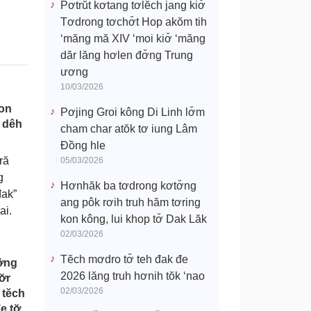
Pơtrŭt kơtang tơlĕch jang kiơ̆
Tơdrong tơchơ̆t Hop akŏm tih
‘măng mă XIV ‘moi kiơ̆ ‘măng
dăr lăng hơlen đơ̆ng Trung
ương
10/03/2026
kon
Pơjing Groi kông Di Linh lơ̆m
̆ dêh
cham char atŏk tơ iung Lâm
Đồng hle
ră
05/03/2026
g
Hơnhăk ba tơdrong kơtơ̆ng
đak”
ang pôk rơih truh hăm tơring
ai.
kon kông, lui khop tơ̆ Dak Lăk
02/03/2026
Tĕch mơdro tơ̆ teh đak đe
ơ̆ng
2026 lăng truh hơnih tŏk ‘nao
̆r
02/03/2026
 tĕch
e tơ̆