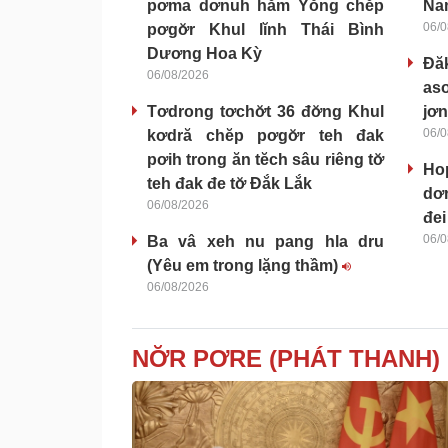
pơma dơnuh hăm Yŏng chĕp
Nam
06/0
pơgơ̆r Khul lĭnh Thái Bình
Dương Hoa Kỳ
Đă
06/08/2026
as
Tơdrong tơchơ̆t 36 đơ̆ng Khul
jơn
06/0
kơdră chĕp pơgơ̆r teh đak
pơih trong ăn tĕch sâu riêng tơ̆
Ho
teh đak đe tơ̆ Đắk Lắk
dơn
06/08/2026
đei
06/0
Ba vâ xeh nu pang hla dru
(Yêu em trong lặng thầm)
06/08/2026
NƠ̆R PƠRE (PHÁT THANH)