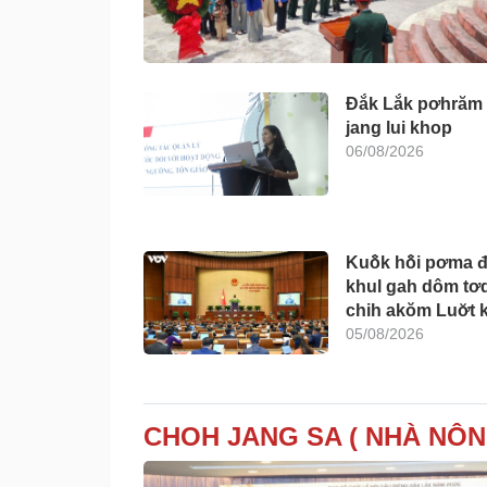
Đắk Lắk pơhrăm
jang lui khop
06/08/2026
Kuô̆k hô̆i pơma đ
khul gah dôm tơ
chih akŏm Luơ̆t k
05/08/2026
CHOH JANG SA ( NHÀ NÔN