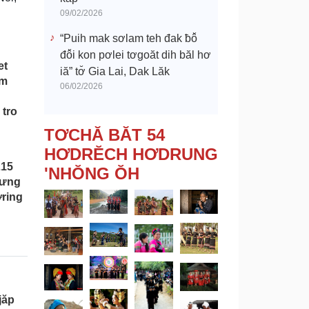
09/02/2026
“Puih mak sơlam teh đak ƀô̆
đô̆i kon pơlei tơgoăt dih băl hơ
et
iă” tơ̆ Gia Lai, Dak Lăk
ơm
06/02/2026
 tro
TƠCHĂ BĂT 54
HƠDRĔCH HƠDRUNG
215
'NHŎNG ŎH
rưng
ơring
jăp