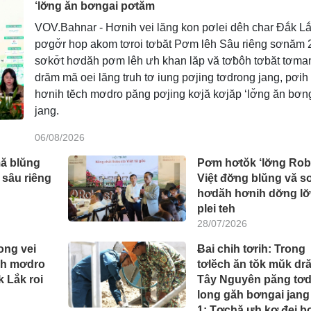
‘lơ̆ng ăn bơngai pơtăm
VOV.Bahnar - Hơnih vei lăng kon pơlei dêh char Đắk Lắ
pơgơ̆r hop akom tơroi tơbăt Pơm lêh Sâu riêng sơnăm 
sơkơ̆t hơdăh pơm lêh ưh khan lăp vă tơƀôh tơbăt tơm
drăm mă oei lăng truh tơ iung pơjing tơdrong jang, pơih
hơnih tĕch mơdro păng pơjing kơjă kơjăp ‘lơ̆ng ăn bơn
jang.
06/08/2026
ă blŭng
Pơm hơtŏk ‘lơ̆ng Ro
 sâu riêng
Việt đơ̆ng blŭng vă sơ
hơdăh hơnih dơ̆ng lơ
plei teh
28/07/2026
ong vei
Ƀai chih tơrih: Trong
ch mơdro
tơlĕch ăn tŏk mŭk dr
k Lắk roi
Tây Nguyên păng tơ
long găh bơngai jang
1: Tơchă ưh kơ đei b