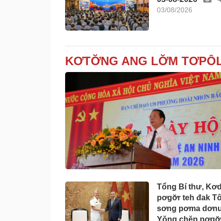
03/08/2026
KƠTƠ̆NG ANG LƠ̆M TƠPÔL
Tổng Bí thư, Kơ
pơgơ̆r teh đak T
sơng pơma dơn
Yŏng chĕp pơgơ̆