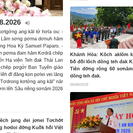
.8.2026
tgơ̆ng ang kăl tơ̆ hơla ou: -
 Tô Lâm sơng pơma dơnuh hăm
ơng Hoa Kỳ Samuel Paparo. -
Mẫn pơma đam hăm Kơdră chĕp
Khánh Hòa: Kôch aklŏm k
gơ̆r Hạ viện Teh đak Thái Lan
ƀô̆ đô̆i lôch dŏng teh đak 
 chĕp pơgơ̆r Ban Tuyên giáo
Tiên đơ̆ng rŏng 60 sơnăm
êh đĭ đăng kon pơlei vei lăng
dŏng teh đak.
“Tơdrong kơtơ̆ng ang kăl” năr
06/08/2026
Pơm lêh Sâu riêng sơnăm 2026
ĕch jang đei jơnei Tơchơ̆t
g hơdoi đơ̆ng Kuô̆k hô̆i Việt