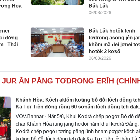
Dương Hoa
Đắk Lắk
06/08/2026
ơnei
Đăk Lăk hơtŏk tenh
oi đơ̆ng
tơdrong asong jên ja
m - Thái
khŏm mă đei jơnei tơc
hơtŏk 2 kơsô̆
06/08/2026
 JUR ĂN PĂNG TƠDRONG ERĬH (CHÍN
Khánh Hòa: Kôch aklŏm kơting ƀô̆ đô̆i lôch dŏng te
Ka Tơr Tiên đơ̆ng rŏng 60 sơnăm lôch dŏng teh đak.
VOV.Bahnar - Năr 5/8, Khul Kơdră chĕp pơgơ̆r Ƀô̆ đô̆ d
char Khánh Hòa iung jang hơdoi hăm khul kơdră Đảng,
Kơdră chĕp pơgơ̆r tơring păng ŭnh hnam pơgơ̆r kôch 
kơting ƀô̆ đô̆i lôch dŏng teh đak Ka Tơr Tiên tơ̆ thôn Tà 