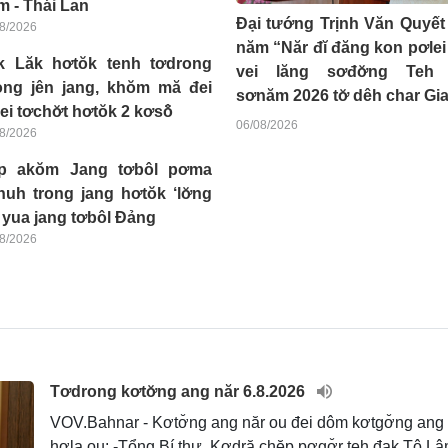
 - Thái Lan
Đại tướng Trịnh Văn Quyết
8/2026
năm “Năr đĭ đăng kon pơlei
k Lăk hơtŏk tenh tơdrong
vei lăng sơđơ̆ng Teh 
ong jên jang, khŏm mă đei
sơnăm 2026 tơ̆ dêh char Gia
ei tơchơ̆t hơtŏk 2 kơsô̆
06/08/2026
8/2026
p akŏm Jang tơbôl pơma
uh trong jang hơtŏk ‘lơ̆ng
 yua jang tơbôl Đảng
8/2026
Tơdrong kơtơ̆ng ang năr 6.8.2026
VOV.Bahnar - Kơtơ̆ng ang năr ou đei dôm kơtgơ̆ng ang k
hơla ou: -Tổng Bí thư, Kơdră chĕp pơgơ̆r teh đak Tô L