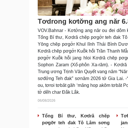
Tơdrong kơtơ̆ng ang năr 6
VOV.Bahnar - Kơtơ̆ng ang năr ou đei dôm kơ
Tổng Bí thư, Kơdră chĕp pơgơ̆r teh đak
Yŏng chĕp pơgơ̆r Khul lĭnh Thái Bình Dư
Kơdră chĕp pơgơ̆r Kuô̆k hô̆i Trần Thanh 
pơgơ̆r Kuô̆k hô̆i jang hloi Kơdră chĕp pơ
Sophon Zaram (Xổ-phôn Xa-răm). - Kơdră
Trung ương Trịnh Văn Quyết vang năm “Năr l
sơđơ̆ng Teh đak” sơnăm 2026 tơ̆ Gia Lai. -
ou, tơroi tơbăt găh ‘măng hop akŏm tơbăt 
tơ̆ dêh char Đắk Lắk.
06/08/2026
Tổng Bí thư, Kơdră chĕp
Tơl
pơgơ̆r teh đak Tô Lâm sơng
jan