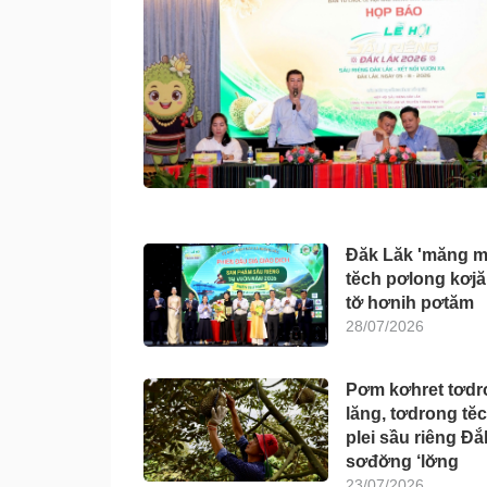
Đăk Lăk 'măng m
tĕch pơlong kơjă
tơ̆ hơnih pơtăm
28/07/2026
Pơm kơhret tơdr
lăng, tơdrong tĕ
plei sầu riêng Đắ
sơđơ̆ng ‘lơ̆ng
23/07/2026