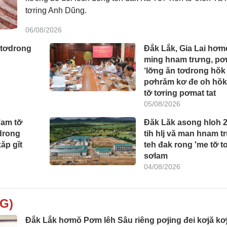
tơring Anh Dũng.
06/08/2026
 tơdrong
Đắk Lắk, Gia Lai hơm
ming hnam trưng, p
‘lơ̆ng ăn tơdrong hŏk
pơhrăm kơ đe oh hŏk
tơ̆ tơring pơmat tat
05/08/2026
am tơ̆
Đăk Lăk asong hloh 
drong
tih hlj vă man hnam t
ăp gĭt
teh đak rong 'me tơ̆ t
sơlam
04/08/2026
G)
Đắk Lắk hơmŏ Pơm lêh Sâu riêng pơjing đei kơjă kơ