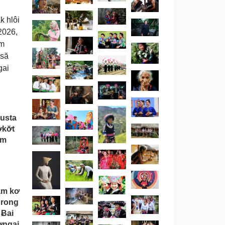
k hlôi
2026,
am
 să
gai
busta
kơ̆t
̆m
ăm kơ
drong
 Ƀai
ơngai