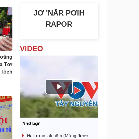
JƠ 'NĂR PƠIH
RAPOR
VIDEO
ơting
Ka Tơr
 lôch
P
l
a
Nhớ bạn
y
Hak rơnó lak bôm (Mừng được