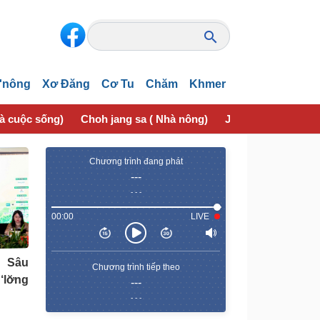
'nông
Xơ Đăng
Cơ Tu
Chăm
Khmer
và cuộc sống)
Choh jang sa ( Nhà nông)
Jơhngơ̆m pran (Sứ
Chương trình đang phát
---
- - -
00:00
LIVE
 Sâu
Chương trình tiếp theo
‘lơ̆ng
---
- - -