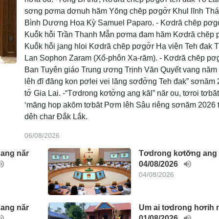
sơng pơma dơnuh hăm Yŏng chĕp pơgơ̆r Khul lĭnh Thá
Bình Dương Hoa Kỳ Samuel Paparo. - Kơdră chĕp pơgơ
Kuô̆k hô̆i Trần Thanh Mẫn pơma đam hăm Kơdră chĕp p
Kuô̆k hô̆i jang hloi Kơdră chĕp pơgơ̆r Hạ viện Teh đak 
Lan Sophon Zaram (Xổ-phôn Xa-răm). - Kơdră chĕp pơg
Ban Tuyên giáo Trung ương Trịnh Văn Quyết vang năm 
lêh đĭ đăng kon pơlei vei lăng sơđơ̆ng Teh đak” sơnăm
tơ̆ Gia Lai. -“Tơdrong kơtơ̆ng ang kăl” năr ou, tơroi tơbă
Đảng Pô ktrâo êlan (Đảng 
‘măng hop akŏm tơbăt Pơm lêh Sâu riêng sơnăm 2026 t
dêh char Đắk Lắk.
06/08/2026
 ang năr
Tơdrong kơtơ̆ng ang
04/08/2026
04/08/2026
 ang năr
Um ai tơdrong hơrih 
01/08/2026