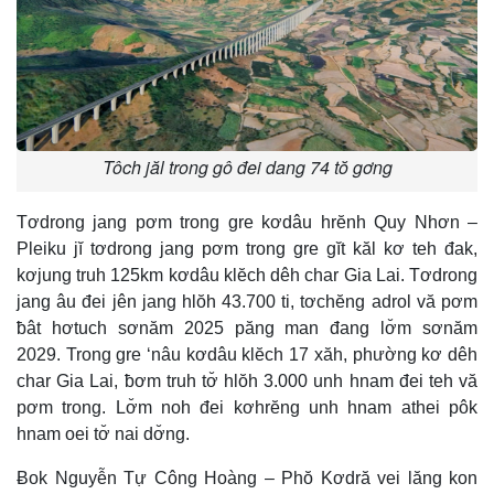
Tôch jăl trong gô đei dang 74 tŏ gơng
Tơdrong jang pơm trong gre kơdâu hrĕnh Quy Nhơn –
Pleiku jĭ tơdrong jang pơm trong gre gĭt kăl kơ teh đak,
kơjung truh 125km kơdâu klĕch dêh char Gia Lai. Tơdrong
jang âu đei jên jang hlŏh 43.700 ti, tơchĕng adrol vă pơm
ƀât hơtuch sơnăm 2025 păng man đang lơ̆m sơnăm
2029. Trong gre ‘nâu kơdâu klĕch 17 xăh, phường kơ dêh
char Gia Lai, ƀơm truh tơ̆ hlŏh 3.000 unh hnam đei teh vă
pơm trong. Lơ̆m noh đei kơhrĕng unh hnam athei pôk
hnam oei tơ̆ nai dơ̆ng.
Ƀok Nguyễn Tự Công Hoàng – Phŏ Kơdră vei lăng kon