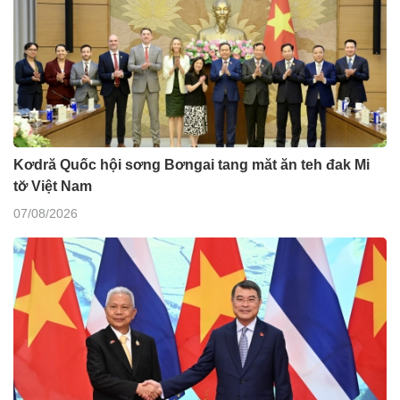
Kơdră Quốc hội sơng Bơngai tang măt ăn teh đak Mi
tơ̆ Việt Nam
07/08/2026