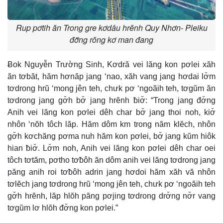
Rup pơtih ăn Trong gre kơdâu hrĕnh Quy Nhơn- Pleiku
đơ̆ng rŏng kơ man đang
Ƀok Nguyễn Trường Sinh, Kơdră vei lăng kon pơlei xăh
ăn tơbăt, hăm hơnăp jang ‘nao, xăh vang jang hơdai lơ̆m
tơdrong hrŭ ‘mong jên teh, chưk pơ ‘ngoăih teh, tơgŭm ăn
tơdrong jang gơ̆h bơ̆ jang hrĕnh ƀiơ̆: “Trong jang đơ̆ng
Anih vei lăng kon pơlei dêh char bơ̆ jang thoi noh, kiơ̆
nhôn ‘nŏh tôch lăp. Hăm dôm km trong năm klĕch, nhôn
gơ̆h kơchăng pơma nuh hăm kon pơlei, bơ̆ jang kŭm hiôk
hian ƀiơ̆. Lơ̆m noh, Anih vei lăng kon pơlei dêh char oei
tôch tơtăm, pơtho tơƀôh ăn dôm anih vei lăng tơdrong jang
păng anih roi tơƀôh adrin jang hơdoi hăm xăh vă nhôn
tơlĕch jang tơdrong hrŭ ‘mong jên teh, chưk pơ ‘ngoăih teh
gơ̆h hrĕnh, lăp hlŏh păng pơjing tơdrong drơ̆ng nơ̆r vang
tơgŭm lơ hlŏh đơ̆ng kon pơlei.”