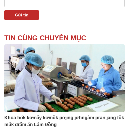
TIN CÙNG CHUYÊN MỤC
Khoa hŏk kơmăy kơmŏk pơjing jơhngâm pran jang tŏk
mŭk drăm ăn Lâm Đồng