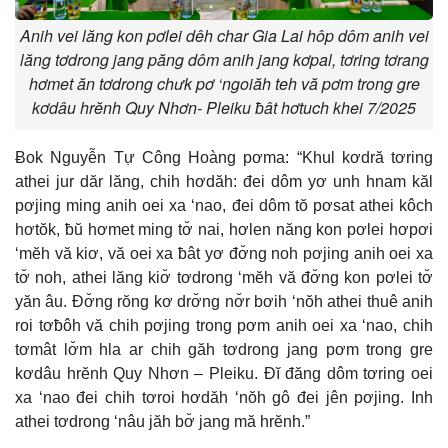
Anih vei lăng kon pơlei dêh char Gia Lai hôp dôm anih vei
lăng tơdrong jang păng dôm anih jang kơpal, tơring tơrang
hơmet ăn tơdrong chưk pơ ‘ngoiăh teh vă pơm trong gre
kơdâu hrĕnh Quy Nhơn- Pleiku ƀât hơtuch khei 7/2025
Ƀok Nguyễn Tự Công Hoàng pơma: “Khul kơdră tơring
athei jur dăr lăng, chih hơdăh: đei dôm yơ unh hnam kăl
pơjing ming anih oei xa ‘nao, đei dôm tŏ pơsat athei kôch
hơtŏk, ƀŭ hơmet ming tơ̆ nai, hơlen năng kon pơlei hơpơi
‘mĕh vă kiơ, vă oei xa ƀât yơ đơ̆ng noh pơjing anih oei xa
tơ̆ noh, athei lăng kiơ̆ tơdrong ‘mĕh vă đơ̆ng kon pơlei tơ̆
yăn âu. Đơ̆ng rŏng kơ drơ̆ng nơ̆r bơih ‘nŏh athei thuê anih
roi tơƀôh vă chih pơjing trong pơm anih oei xa ‘nao, chih
tơmât lơ̆m hla ar chih găh tơdrong jang pơm trong gre
kơdâu hrĕnh Quy Nhơn – Pleiku. Đĭ đăng dôm tơring oei
xa ‘nao đei chih tơroi hơdăh ‘nŏh gô đei jên pơjing. Inh
athei tơdrong ‘nâu jăh bơ̆ jang mă hrĕnh.”