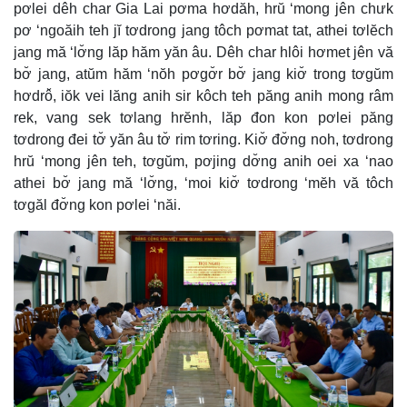
pơlei dêh char Gia Lai pơma hơdăh, hrŭ ‘mong jên chưk
pơ ‘ngoăih teh jĭ tơdrong jang tôch pơmat tat, athei tơlĕch
jang mă ‘lơ̆ng lăp hăm yăn âu. Dêh char hlôi hơmet jên vă
bơ̆ jang, atŭm hăm ‘nŏh pơgơ̆r bơ̆ jang kiơ̆ trong tơgŭm
hơdrô̆, iŏk vei lăng anih sir kôch teh păng anih mong râm
rek, vang sek tơlang hrĕnh, lăp đon kon pơlei păng
tơdrong đei tơ̆ yăn âu tơ̆ rim tơring. Kiơ̆ đơ̆ng noh, tơdrong
hrŭ ‘mong jên teh, tơgŭm, pơjing dơ̆ng anih oei xa ‘nao
athei bơ̆ jang mă ‘lơ̆ng, ‘moi kiơ̆ tơdrong ‘mĕh vă tôch
tơgăl đơ̆ng kon pơlei ‘năi.