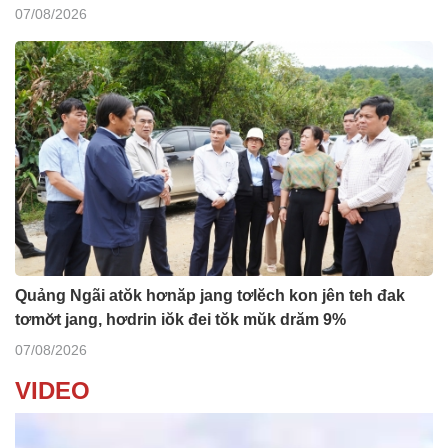
07/08/2026
Quảng Ngãi atŏk hơnăp jang tơlĕch kon jên teh đak
tơmơ̆t jang, hơdrin iŏk đei tŏk mŭk drăm 9%
07/08/2026
VIDEO