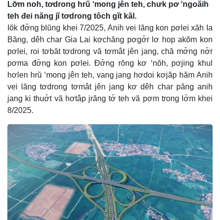
Lơ̆m noh, tơdrong hrŭ ‘mong jên teh, chưk pơ ‘ngoăih
teh đei năng jĭ tơdrong tôch gĭt kăl.
Iŏk đơ̆ng blŭng khei 7/2025, Anih vei lăng kon pơlei xăh Ia
Băng, dêh char Gia Lai kơchăng pơgơ̆r lơ hop akŏm kon
pơlei, roi tơbăt tơdrong vă tơmât jên jang, chă mơ̆ng nơ̆r
pơma đơ̆ng kon pơlei. Đơ̆ng rŏng kơ ‘nŏh, pơjing khul
hơlen hrŭ ‘mong jên teh, vang jang hơdoi kơjăp hăm Anih
vei lăng tơdrong tơmât jên jang kơ dêh char păng anih
jang ki thuơ̆t vă hơtâp jrăng tơ̆ teh vă pơm trong lơ̆m khei
8/2025.