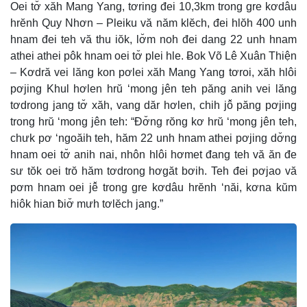
Oei tơ̆ xăh Mang Yang, tơring đei 10,3km trong gre kơdâu
hrĕnh Quy Nhơn – Pleiku vă năm klĕch, đei hlŏh 400 unh
hnam đei teh vă thu iŏk, lơ̆m noh đei dang 22 unh hnam
athei athei pôk hnam oei tơ̆ plei hle. Ƀok Võ Lê Xuân Thiện
– Kơdră vei lăng kon pơlei xăh Mang Yang tơroi, xăh hlôi
pơjing Khul hơlen hrŭ ‘mong jên teh păng anih vei lăng
tơdrong jang tơ̆ xăh, vang dăr hơlen, chih jô̆ păng pơjing
trong hrŭ ‘mong jên teh: “Đơ̆ng rŏng kơ hrŭ ‘mong jên teh,
chưk pơ ‘ngoăih teh, hăm 22 unh hnam athei pơjing dơ̆ng
hnam oei tơ̆ anih nai, nhôn hlôi hơmet đang teh vă ăn đe
sư tŏk oei trŏ hăm tơdrong hơgăt bơih. Teh đei pơjao vă
pơm hnam oei jê̆ trong gre kơdâu hrĕnh ‘năi, kơna kŭm
hiôk hian ƀiơ̆ mưh tơlĕch jang.”