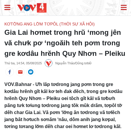
KƠTƠ̆NG ANG LƠ̆M TƠPÔL (THỜI SỰ XÃ HỘI)
Gia Lai hơmet trong hrŭ ‘mong jên
vă chưk pơ ‘ngoăih teh pơm trong
gre kơdâu hrĕnh Quy Nhơn – Pleiku
Thứ ba, 14:54, 05/08/2025
Nguyễn Thảo/Dơ̆ng tơblơ̆
VOV.Bahnar - Ưh lăp tơdrong jang pơm trong gre
kơdâu hrĕnh gĭt kăl kơ teh đak đĕch, trong gre kơdâu
hrĕnh Quy Nhơn – Pleiku oei tôch gĭt kăl vă tơƀưh
păng tưk tơiung tơdrong jang tŏk mŭk drăm, tơpôl tơ̆
dêh char Gia Lai. Vă pơm ‘lơ̆ng ăn tơdrong vă tơlĕch
jang ƀât hơtuch sơnăm ‘nâu, dôm anih jang kơpal,
tơring tơrang lơ̆m dêh char oei hơmet lơ tơdrong kăl.