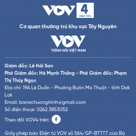
Cơ quan thường trú khu vực Tây Nguyên
Giám đốc: Lê Hải Sơn
Phó Giám đốc: Hà Mạnh Thắng - Phó Giám đốc: Phạm
Thị Thúy Ngọc
Địa chỉ: 19A Lê Duẩn - Phường Buôn Ma Thuột - tỉnh Dak
Lak
Email: banachuongtrinh@gmail.com
Số điện thoại: 0262.3853052
Theo dõi VOV4 trên:
Giấy phép báo Điện tử VOV số 564/GP-BTTTT của Bộ