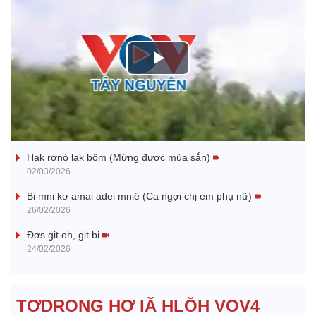
P
l
Nhớ bạn
a
Hak rơnó lak bôm (Mừng được mùa sắn)
y
02/03/2026
V
Bi mni kơ amai adei mniê (Ca ngợi chị em phụ nữ)
26/02/2026
i
Đơs git oh, git bi
24/02/2026
d
e
TƠDRONG HƠ IĂ HLŎH VOV4