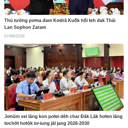
Thủ tướng pơma đam Kơdră Kuô̆k hô̆i teh đak Thái
Lan Sophon Zaram
07/08/2026
Jơnŭm vei lăng kon pơlei dêh char Đăk Lăk hơlen lăng
tơchơ̆t hơtŏk tơ-iung jăl jang 2026-2030