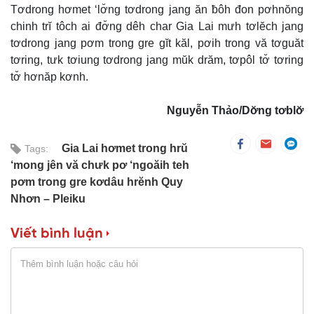
Tơdrong hơmet ‘lơ̆ng tơdrong jang ăn ƀôh đon pơhnŏng
chinh trĭ tôch ai đơ̆ng dêh char Gia Lai mưh tơlĕch jang
tơdrong jang pơm trong gre gĭt kăl, pơih trong vă tơguăt
tơring, tưk tơiung tơdrong jang mŭk drăm, tơpôl tơ̆ tơring
tơ̆ hơnăp kơnh.
Nguyễn Thảo/Dơ̆ng tơblơ̆
Gia Lai hơmet trong hrŭ
Tags:
‘mong jên vă chưk pơ ‘ngoăih teh
pơm trong gre kơdâu hrĕnh Quy
Nhơn – Pleiku
Viết bình luận