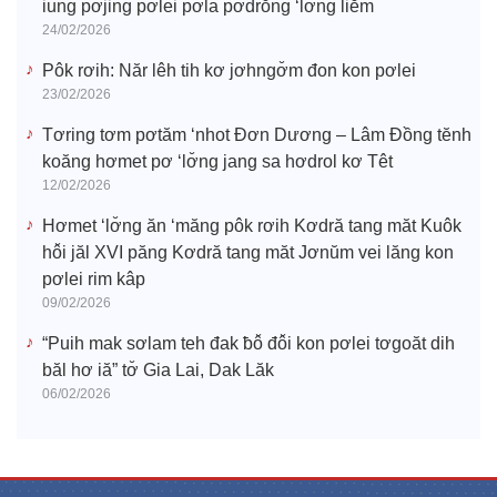
iung pơjing pơlei pơla pơdrŏng ‘lơ̆ng liĕm
24/02/2026
Pôk rơih: Năr lêh tih kơ jơhngơ̆m đon kon pơlei
23/02/2026
Tơring tơm pơtăm ‘nhot Đơn Dương – Lâm Đồng tĕnh
koăng hơmet pơ ‘lơ̆ng jang sa hơdrol kơ Têt
12/02/2026
Hơmet ‘lơ̆ng ăn ‘măng pôk rơih Kơdră tang măt Kuôk
hô̆i jăl XVI păng Kơdră tang măt Jơnŭm vei lăng kon
pơlei rim kâp
09/02/2026
“Puih mak sơlam teh đak ƀô̆ đô̆i kon pơlei tơgoăt dih
băl hơ iă” tơ̆ Gia Lai, Dak Lăk
06/02/2026