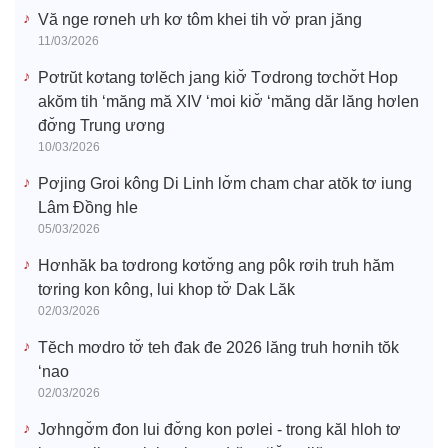
o
Vă nge rơneh ưh kơ tôm khei tih vơ̆ pran jăng
11/03/2026
Pơtrŭt kơtang tơlĕch jang kiơ̆ Tơdrong tơchơ̆t Hop
akŏm tih ‘măng mă XIV ‘moi kiơ̆ ‘măng dăr lăng hơlen
đơ̆ng Trung ương
10/03/2026
Pơjing Groi kông Di Linh lơ̆m cham char atŏk tơ iung
Lâm Đồng hle
05/03/2026
Hơnhăk ba tơdrong kơtơ̆ng ang pôk rơih truh hăm
tơring kon kông, lui khop tơ̆ Dak Lăk
02/03/2026
Tĕch mơdro tơ̆ teh đak đe 2026 lăng truh hơnih tŏk
‘nao
02/03/2026
Jơhngơ̆m đon lui đơ̆ng kon pơlei - trong kăl hloh tơ