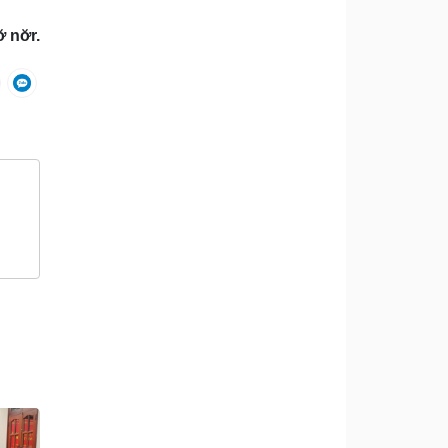
 nơ̆r.