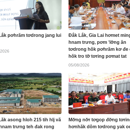
Lắk pơhrăm tơdrong jang lui
Đắk Lắk, Gia Lai hơmet min
hnam trưng, pơm ‘lơ̆ng ăn
tơdrong hŏk pơhrăm kơ đe
/2026
hŏk tro tơ̆ tơring pơmat tat
05/08/2026
ăk asong hloh 215 tih hlj vă
Mơ̆ng nơ̆r tơgop đơ̆ng tơrin
hnam trưng teh đak rong
hơnhăk dôm tơdrong yak ou