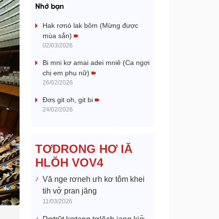
a
Nhớ bạn
y
Hak rơnó lak bôm (Mừng được
mùa sắn)
V
02/03/2026
Bi mni kơ amai adei mniê (Ca ngợi
i
chị em phụ nữ)
26/02/2026
d
Đơs git oh, git bi
e
24/02/2026
o
TƠDRONG HƠ IĂ
HLŎH VOV4
Vă nge rơneh ưh kơ tôm khei
tih vơ̆ pran jăng
11/03/2026