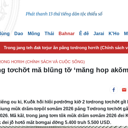
 Nùng
Dao
Mông
Thái
Bahnar
Ê đê
Jarai
K'Ho
M
Trong jang teh đak tơjur ăn păng tơdrong hơrih (Chính sách 
ONG HƠRIH (CHÍNH SÁCH VÀ CUỘC SỐNG)
ong tơchơ̆t mă blŭng tơ̆ ‘măng hop akŏ
 ou ki, Kuô̆k hô̆i hlôi pơdrơ̆ng kiơ̆ 2 tơdrong tơchơ̆t gĭt 
tơ iung mŭk drăm-tơpôl sơnăm 2026 păng Tơdrong tơchơ̆t g
026. Mă kăl, trong jang tơm tŏk mŭk drăm sơnăm 2026 đei 
k đei jô̆ hơtŏ măt bơngai đơ̆ng 5.400 truh 5.500 USD.