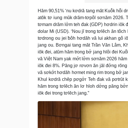
Hăm 90,51% ‘nu kơdră tang măt Kuô̆k hô̆i drơ̆
atŏk tơ iung mŭk drăm-tơpôl sơnăm 2026. Tơ
tơmam drăm lơ̆m teh đak (GDP) hơdrin iŏk đe
dolar Mi (USD). ‘Nou jĭ trong tơlĕch ăn tôc
tơdrong ou jei ƀôh hơdăh vă lui akhan gô iŏk
jang ou. Bơngai tang măt Trần Văn Lâm, Kh
iŏk đei, atŭm hăm trong bơ̆ jang hlôi đei Kuô
vă Việt Nam yak mơ̆t lơ̆m sơnăm 2026 hăm
iŏk đei 8%. Păng jơ rơvơn ăn jăl đơ̆ng rŏng
vă sơkơ̆t hơdăh hơmet ming rim trong bơ̆ jang
Khul kơdră chĕp pơgơ̆r Teh đak vă pơtrŭt 
hăm trong tơlĕch ăn lơ hloh dơ̆ng păng bơ̆
iŏk đei trong tơlĕch jang.”