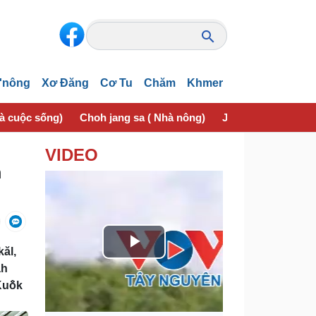
'nông
Xơ Đăng
Cơ Tu
Chăm
Khmer
và cuộc sống)
Choh jang sa ( Nhà nông)
Jơhngơ̆m pran (Sứ
VIDEO
m
kăl,
P
ăh
l
Kuô̆k