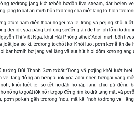
dơ̆ng tơdrong jang kiơ̆ tơƀôh hơdăh live stream, dăr hơlen ve
ng jang tơbăt ăn mưh ƀôh tơdrong chă mơ̆t lăng lơ hloh tơdron
lơ̆ng atŭm hăm điên thoăi hơgei mă lei trong vă pơjing khôi luơ̆t 
ong đei iŏk yoa păng tơdrong sơđơ̆ng ăn đe hơ ioh lơ̆m tơdron
 Nguyễn Thị Việt Nga, khul Hải Phòng athei:“Adoi, mưh ƀôh live
 joăt joe sơ̆ ki, tơdrong tơchơ̆t kơ Khôi luơ̆t pơm kơnê̆ ăn đe 
oi ƀar hơnih bơ̆ jang vei lăng vă sut hŭt hloi dôm kơtơ̆ng ang
ướng Bùi Thanh Sơn tơbăt:“Trong vă pơjing khôi luơ̆t hrei 
h vei lăng ‘lơ̆ng ăn bơngai iŏk yoa adoi nhen bơngai vang mơ̆
noh, khôi luơ̆t jei sơkơ̆t hơdăh hơnăp jang chiu pŭ đơ̆ng 
hơnơ̆ng tơgoăt iŏk nơ̆r tơgop đơ̆ng rim kơdră tang măt vă pơrô̆
ng, pơm pơkeh găh tơdrong ‘nou, mă kăl ‘noh tơdrong vei lăn