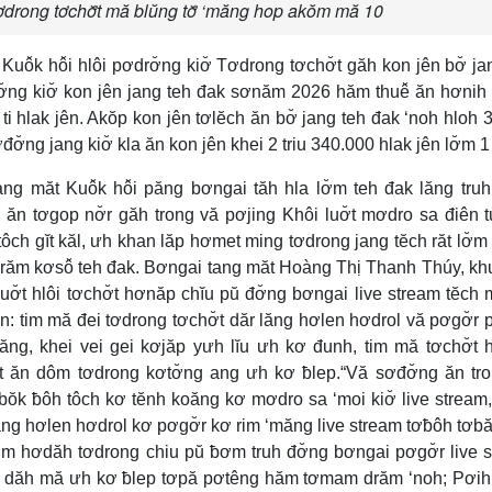
2 tơdrong tơchơ̆t mă blŭng tơ̆ ‘măng hop akŏm mă 10
uô̆k hô̆i hlôi pơdrơ̆ng kiơ̆ Tơdrong tơchơ̆t găh kon jên bơ̆ ja
ơ̆ng kiơ̆ kon jên jang teh đak sơnăm 2026 hăm thuê̆ ăn hơni
ti hlak jên. Akŏp kon jên tơlĕch ăn bơ̆ jang teh đak ‘noh hloh 3 t
ơ̆ng jang kiơ̆ kla ăn kon jên khei 2 triu 340.000 hlak jên lơ̆m 1
ang măt Kuô̆k hô̆i păng bơngai tăh hla lơ̆m teh đak lăng truh
n tơgop nơ̆r găh trong vă pơjing Khôi luơ̆t mơdro sa điên t
 tôch gĭt kăl, ưh khan lăp hơmet ming tơdrong jang tĕch răt lơ̆
drăm kơsô̆ teh đak. Bơngai tang măt Hoàng Thị Thanh Thúy, kh
uơ̆t hlôi tơchơ̆t hơnăp chĭu pŭ đơ̆ng bơngai live stream tĕch
n: tim mă đei tơdrong tơchơ̆t dăr lăng hơlen hơdrol vă pơgơ̆r
ng, khei vei gei kơjăp yưh lĭu ưh kơ đunh, tim mă tơchơ̆t
 ăn dôm tơdrong kơtơ̆ng ang ưh kơ ƀlep.“Vă sơđơ̆ng ăn tr
bŏk ƀôh tôch kơ tĕnh koăng kơ mơdro sa ‘moi kiơ̆ live stream,
lăng hơlen hơdrol kơ pơgơ̆r kơ rim ‘măng live stream tơƀôh tơb
m hơdăh tơdrong chiu pŭ ƀơm truh đơ̆ng bơngai pơgơ̆r live 
ng dăh mă ưh kơ ƀlep tơpă pơtêng hăm tơmam drăm ‘noh; Pơih