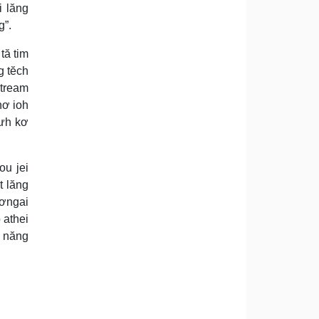
i lăng
g”.
tă tim
g tĕch
stream
hơ ioh
 ưh kơ
ou jei
t lăng
bơngai
 athei
g năng