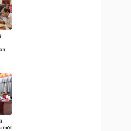
g
 oh
g,
 mơ̆t