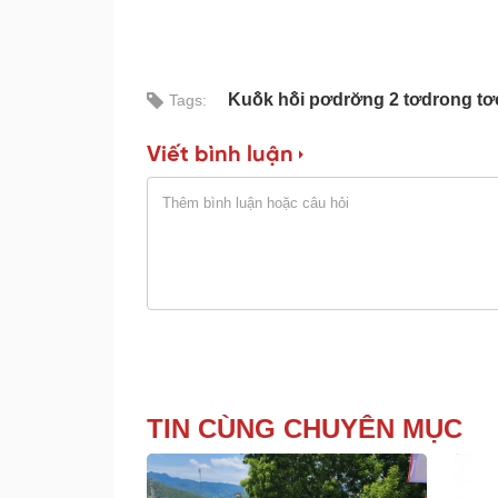
Kuô̆k hô̆i pơdrơ̆ng 2 tơdrong t
Tags:
Viết bình luận
TIN CÙNG CHUYÊN MỤC