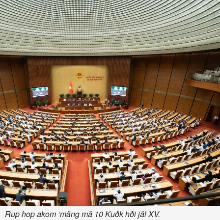
Rup hop akom ‘măng mă 10 Kuô̆k hô̆i jăl XV.