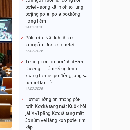
Jơhngơ̆m đon lui đơ̆ng kon
pơlei - trong kăl hloh tơ iung
pơjing pơlei pơla pơdrŏng
‘lơ̆ng liĕm
24/02/2026
Pôk rơih: Năr lêh tih kơ
jơhngơ̆m đon kon pơlei
23/02/2026
Tơring tơm pơtăm ‘nhot Đơn
Dương – Lâm Đồng tĕnh
koăng hơmet pơ ‘lơ̆ng jang sa
hơdrol kơ Têt
12/02/2026
Hơmet ‘lơ̆ng ăn ‘măng pôk
rơih Kơdră tang măt Kuôk hô̆i
jăl XVI păng Kơdră tang măt
Jơnŭm vei lăng kon pơlei rim
kâp