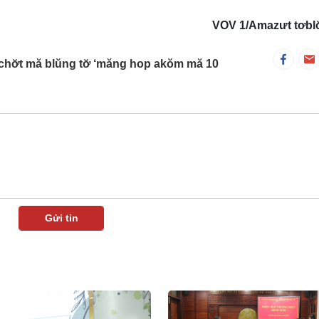
VOV 1/Amazưt tơblơ̆
ơchơ̆t mă blŭng tơ̆ ‘măng hop akŏm mă 10