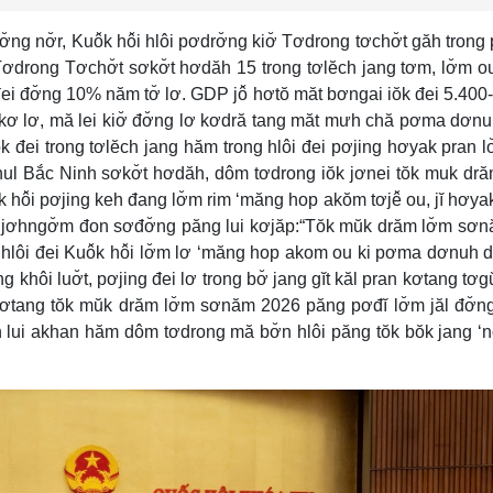
ng nơ̆r, Kuô̆k hô̆i hlôi pơdrơ̆ng kiơ̆ Tơdrong tơchơ̆t găh trong
drong Tơchơ̆t sơkơ̆t hơdăh 15 trong tơlĕch jang tơm, lơ̆m o
i đơ̆ng 10% năm tơ̆ lơ. GDP jô̆ hơtŏ măt bơngai iŏk đei 5.400
h kơ lơ, mă lei kiơ̆ đơ̆ng lơ kơdră tang măt mưh chă pơma dơn
 đei trong tơlĕch jang hăm trong hlôi đei pơjing hơyak pran lơ
ul Bắc Ninh sơkơ̆t hơdăh, dôm tơdrong iŏk jơnei tŏk muk dră
̆k hô̆i pơjing keh đang lơ̆m rim ‘măng hop akŏm tơjê̆ ou, jĭ hơya
 jơhngơ̆m đon sơđơ̆ng păng lui kơjăp:“Tŏk mŭk drăm lơ̆m sơ
 hlôi đei Kuô̆k hô̆i lơ̆m lơ ‘măng hop akom ou ki pơma dơnuh d
 khôi luơ̆t, pơjing đei lơ trong bơ̆ jang gĭt kăl pran kơtang tơ
kơtang tŏk mŭk drăm lơ̆m sơnăm 2026 păng pơđĭ lơ̆m jăl đơ̆n
n lui akhan hăm dôm tơdrong mă bơ̆n hlôi păng tŏk bŏk jang ‘