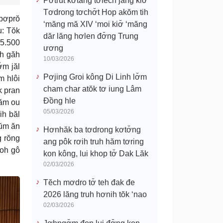
Pơtrŭt kơtang tơlĕch jang kiơ̆
Tơdrong tơchơ̆t Hop akŏm tih
 pơprŏ
‘măng mă XIV ‘moi kiơ̆ ‘măng
u: Tŏk
dăr lăng hơlen đơ̆ng Trung
-5.500
ương
uh găh
10/03/2026
̆m jăl
Pơjing Groi kông Di Linh lơ̆m
m hlôi
cham char atŏk tơ iung Lâm
k pran
Đồng hle
năm ou
05/03/2026
ih băl
gŭm ăn
Hơnhăk ba tơdrong kơtơ̆ng
g rŏng
ang pôk rơih truh hăm tơring
noh gô
kon kông, lui khop tơ̆ Dak Lăk
02/03/2026
Tĕch mơdro tơ̆ teh đak đe
2026 lăng truh hơnih tŏk ‘nao
02/03/2026