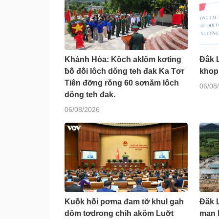
Khánh Hòa: Kôch aklŏm kơting
Đắk 
ƀô̆ đô̆i lôch dŏng teh đak Ka Tơr
khop
Tiên đơ̆ng rŏng 60 sơnăm lôch
06/08
dŏng teh đak.
06/08/2026
Kuô̆k hô̆i pơma đam tơ̆ khul gah
Đăk L
dôm tơdrong chih akŏm Luơ̆t
man 