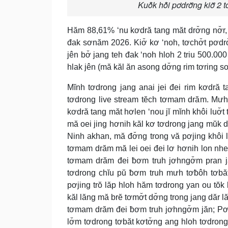
Kuô̆k hô̆i pơdrơ̆ng kiơ̆ 
Hăm 88,61% ‘nu kơdră tang măt drơ̆ng nơ̆r, K
đak sơnăm 2026. Kiơ̆ kơ ‘noh, tơchơ̆t pơdr
jên bơ̆ jang teh đak ‘noh hloh 2 triu 500.000 
hlak jên (mă kăl ăn asong dơ̆ng rim tơring sơđ
Mĭnh tơdrong jang anai jei đei rim kơdră t
tơdrong live stream tĕch tơmam drăm. Mưh ă
kơdră tang măt hơlen ‘nou jĭ mĭnh khôi luơ̆t
mă oei jing hơnih kăl kơ tơdrong jang mŭk 
Ninh akhan, mă đơ̆ng trong vă pơjing khôi l
tơmam drăm mă lei oei đei lơ hơnih lon nhe
tơmam drăm đei ƀơm truh jơhngơ̆m pran jă
tơdrong chĭu pŭ ƀơm truh mưh tơƀôh tơbăt
pơjing trŏ lăp hloh hăm tơdrong yan ou tŏk 
kăl lăng mă brĕ tơmơ̆t dơ̆ng trong jang dăr 
tơmam drăm đei ƀơm truh jơhngơ̆m jăn; Pơ
lơ̆m tơdrong tơbăt kơtơ̆ng ang hloh tơdro