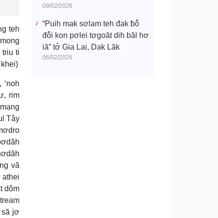
09/02/2026
“Puih mak sơlam teh đak ƀô̆
ng teh
đô̆i kon pơlei tơgoăt dih băl hơ
h mong
iă” tơ̆ Gia Lai, Dak Lăk
riu ti
06/02/2026
 khei)
, ‘noh
ư, rim
m mạng
ul Tây
 mơdro
 pơdăh
 hơdăh
ong vă
 athei
ăt dôm
stream
 să jơ