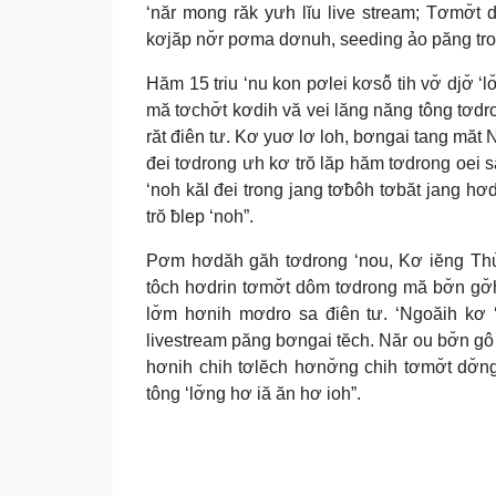
‘năr mong răk yưh lĭu live stream; Tơmơ̆t 
kơjăp nơ̆r pơma dơnuh, seeding ảo păng tro
Hăm 15 triu ‘nu kon pơlei kơsô̆ tih vơ̆ djơ̆ ‘
mă tơchơ̆t kơdih vă vei lăng năng tông tơdr
răt điên tư. Kơ yuơ lơ loh, bơngai tang măt
đei tơdrong ưh kơ trŏ lăp hăm tơdrong oei sa
‘noh kăl đei trong jang tơƀôh tơbăt jang hơd
trŏ ƀlep ‘noh”.
Pơm hơdăh găh tơdrong ‘nou, Kơ iĕng Thủ t
tôch hơdrin tơmơ̆t dôm tơdrong mă bơ̆n gơ̆
lơ̆m hơnih mơdro sa điên tư. ‘Ngoăih kơ ‘
livestream păng bơngai tĕch. Năr ou bơ̆n gô 
hơnih chih tơlĕch hơnơ̆ng chih tơmơ̆t dơ̆
tông ‘lơ̆ng hơ iă ăn hơ ioh”.