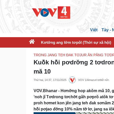
Việt
Tày -
Kơtơ̆ng ang lơ̆m tơpôl (Thời sự xã hội)
TRONG JANG TEH ĐAK TƠJUR ĂN PĂNG TƠDR
Kuô̆k hô̆i pơdrơ̆ng 2 tơdr
mă 10
Thứ hai, 14:37, 17/11/2025
VOV 1/Amazưt tơblơ̆ nơ̆r.
VOV.Bhanar - Hơnơ̆ng hop akŏm mă 10, giĕng
‘noh jĭ Tơdrong tơchơ̆t găh pơprŏ atŏk 
proh hơmet kon jên jang teh đak sơnăm 2
hô̆i pơjao đơ̆ng 10% năm tơ̆ lơ, jang sa iŏ