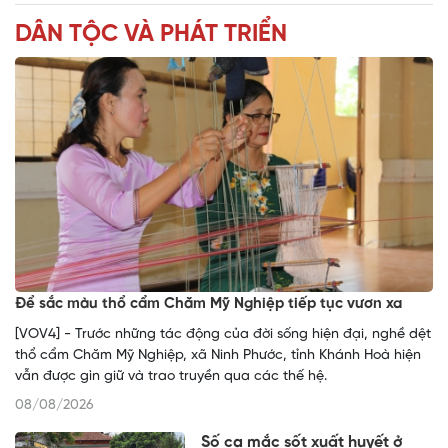
DÂN TỘC VÀ PHÁT TRIỂN
Để sắc màu thổ cẩm Chăm Mỹ Nghiệp tiếp tục vươn xa
[VOV4] - Trước những tác động của đời sống hiện đại, nghề dệt
thổ cẩm Chăm Mỹ Nghiệp, xã Ninh Phước, tỉnh Khánh Hoà hiện
vẫn được gìn giữ và trao truyền qua các thế hệ.
08/08/2026
Số ca mắc sốt xuất huyết ở