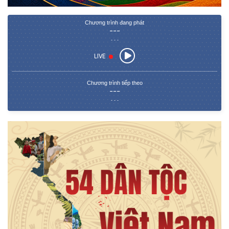
Chương trình đang phát
---
- - -
LIVE
Chương trình tiếp theo
---
- - -