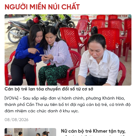
NGƯỜI MIỀN NÚI CHẤT
Cán bộ trẻ lan tỏa chuyển đổi số từ cơ sở
[VOV4] - Sau sắp xếp đơn vị hành chính, phường Khánh Hòa,
thành phố Cần Thơ ưu tiên bố trí đội ngũ cán bộ trẻ, có trình độ
đảm nhiệm các chức danh ở khu vực.
08/08/2026
Nữ cán bộ trẻ Khmer tận tụy,