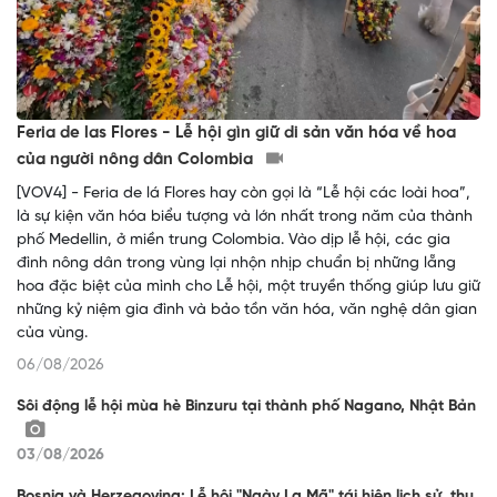
Feria de las Flores - Lễ hội gìn giữ di sản văn hóa về hoa
của người nông dân Colombia
[VOV4] - Feria de lá Flores hay còn gọi là “Lễ hội các loài hoa”,
là sự kiện văn hóa biểu tượng và lớn nhất trong năm của thành
phố Medellin, ở miền trung Colombia. Vào dịp lễ hội, các gia
đình nông dân trong vùng lại nhộn nhịp chuẩn bị những lẵng
hoa đặc biệt của mình cho Lễ hội, một truyền thống giúp lưu giữ
những kỷ niệm gia đình và bảo tồn văn hóa, văn nghệ dân gian
của vùng.
06/08/2026
Sôi động lễ hội mùa hè Binzuru tại thành phố Nagano, Nhật Bản
03/08/2026
Bosnia và Herzegovina: Lễ hội "Ngày La Mã" tái hiện lịch sử, thu