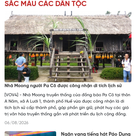
SẮC MÀU CÁC DÂN TỘC
Nhà Moong người Pa Cô được công nhận di tích lịch sử
[VOV4] - Nhà Moong truyền thống của đồng bào Pa Cô tại thôn
A Năm, xã A Lưới 1, thành phố Huế vừa được công nhận là di
tích lịch sử cấp thành phố, góp phần gìn giữ, phát huy các giá
trị văn hóa truyền thống gắn với phát triển du lịch cộng đồng.
06/08/2026
Ngân vang tiếng hát Páo Dung