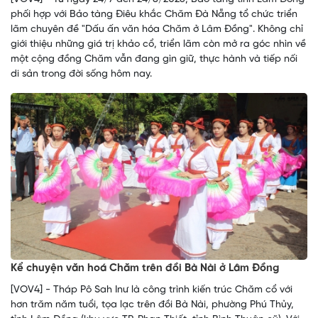
phối hợp với Bảo tàng Điêu khắc Chăm Đà Nẵng tổ chức triển
lãm chuyên đề "Dấu ấn văn hóa Chăm ở Lâm Đồng". Không chỉ
giới thiệu những giá trị khảo cổ, triển lãm còn mở ra góc nhìn về
một cộng đồng Chăm vẫn đang gìn giữ, thực hành và tiếp nối
di sản trong đời sống hôm nay.
Kể chuyện văn hoá Chăm trên đồi Bà Nài ở Lâm Đồng
[VOV4] - Tháp Pô Sah Inư là công trình kiến trúc Chăm cổ với
hơn trăm năm tuổi, tọa lạc trên đồi Bà Nài, phường Phú Thủy,