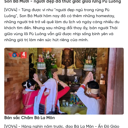
Son Bá Mười - người đẹp đã thức giấc giữa rừng Pù Luông
[VOV4] - Từng được ví như "người đẹp ngủ trong rừng Pù
Luông", Son Bá Mười hôm nay đã có thêm những homestay,
những người trẻ trở về quê làm du lịch và ngày càng nhiều du
khách tìm đến. Nhưng sau những đổi thay ấy, bản người Thái
giữa vùng lõi Pù Luông vẫn giữ được nhịp sống bình yên và
những giá trị làm nên sức hút riêng của mình.
Bản sắc Chăm Bà La Môn
[VOV4] - Hàng nghìn năm trước, đạo Bà La Môn - Ấn Độ Giáo