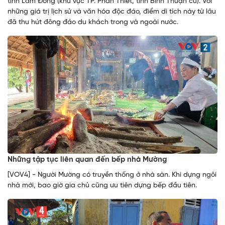
tỉnh Lâm Đồng (khu vực TP. Phan Thiết, tỉnh Bình Thuận cũ). Với
những giá trị lịch sử và văn hóa độc đáo, điểm di tích này từ lâu
đã thu hút đông đảo du khách trong và ngoài nước.
Những tập tục liên quan đến bếp nhà Mường
[VOV4] - Người Mường có truyền thống ở nhà sàn. Khi dựng ngôi
nhà mới, bao giờ gia chủ cũng ưu tiên dựng bếp đầu tiên.