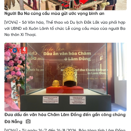
Người Ba Na cúng cầu mùa gửi ước vọng bình an
[VOV4] - Sở Văn hóa, Thể thao và Du lịch Đắk Lắk vừa phối hợp
với UBND xã Xuân Lãnh tổ chức Lễ cúng cầu mùa của người Ba
Na thôn Xí Thoại.
Đưa dấu ấn văn hóa Chăm Lâm Đồng đến gần công chúng
Đà Nẵng
[VOV4] - Từ ngày 24/7 đến 24/8/2026, Bảo tàng tỉnh Lâm Đồng