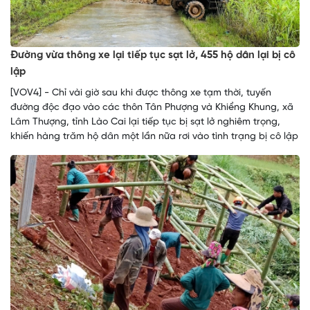
Đường vừa thông xe lại tiếp tục sạt lở, 455 hộ dân lại bị cô
lập
[VOV4] - Chỉ vài giờ sau khi được thông xe tạm thời, tuyến
đường độc đạo vào các thôn Tân Phượng và Khiểng Khung, xã
Lâm Thượng, tỉnh Lào Cai lại tiếp tục bị sạt lở nghiêm trọng,
khiến hàng trăm hộ dân một lần nữa rơi vào tình trạng bị cô lập