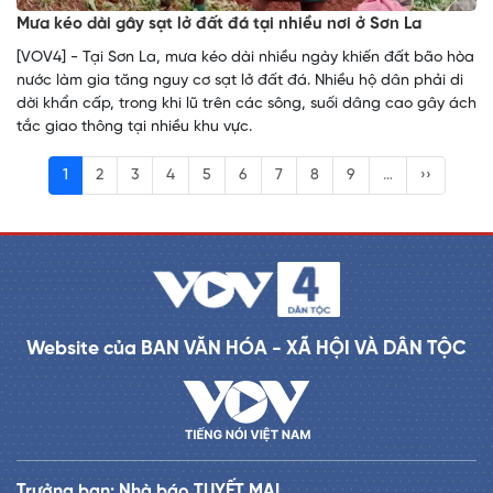
Mưa kéo dài gây sạt lở đất đá tại nhiều nơi ở Sơn La
[VOV4] - Tại Sơn La, mưa kéo dài nhiều ngày khiến đất bão hòa
nước làm gia tăng nguy cơ sạt lở đất đá. Nhiều hộ dân phải di
dời khẩn cấp, trong khi lũ trên các sông, suối dâng cao gây ách
tắc giao thông tại nhiều khu vực.
1
2
3
4
5
6
7
8
9
…
››
Website của BAN VĂN HÓA - XÃ HỘI VÀ DÂN TỘC
Trưởng ban: Nhà báo TUYẾT MAI