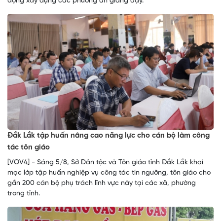
động xây dựng các phương án giảng dạy.
Đắk Lắk tập huấn nâng cao năng lực cho cán bộ làm công
tác tôn giáo
[VOV4] - Sáng 5/8, Sở Dân tộc và Tôn giáo tỉnh Đắk Lắk khai
mạc lớp tập huấn nghiệp vụ công tác tín ngưỡng, tôn giáo cho
gần 200 cán bộ phụ trách lĩnh vực này tại các xã, phường
trong tỉnh.