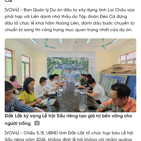
Cai
[VOV4] - Ban Quản lý Dự án đầu tư xây dựng tỉnh Lai Châu vừa
phối hợp với Liên danh nhà thầu do Tập đoàn Đèo Cả đứng
đầu tổ chức lễ khai hầm Hoàng Liên, đánh dấu bước chuyển từ
chuẩn bị sang thi công hạng mục quan trọng nhất của dự án.
Đắk Lắk kỳ vọng Lễ hội Sầu riêng tạo giá trị bền vững cho
người trồng
[VOV4] - Chiều 5/8, UBND tỉnh Đắk Lắk tổ chức họp báo Lễ hội
Sầu riêng năm 2026, khẳng định lễ hội không chỉ nhằm quảng