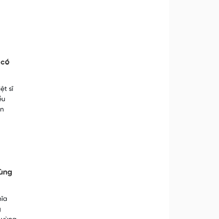
 có
ệt sĩ
ều
ân
vùng
hĩa
g