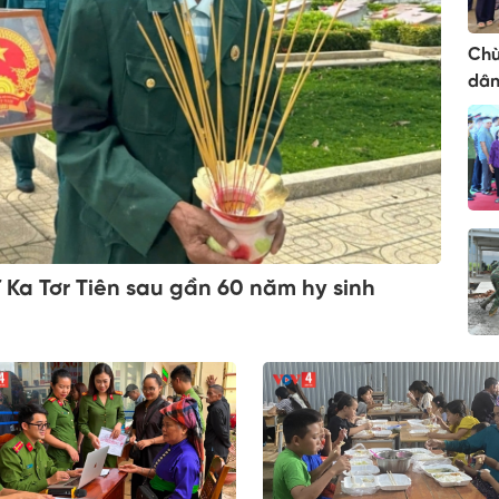
Chù
dân
ĩ Ka Tơr Tiên sau gần 60 năm hy sinh