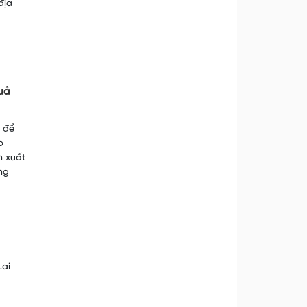
địa
uả
g để
p
n xuất
ng
Lai