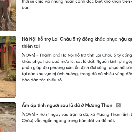
thời sẻ chia với những hoàn cảnh đặc biệt khó khăn trên 
bàn.
Hà Nội hỗ trợ Lai Châu 5 tỷ đồng khắc phục hậu q
thiên tai
[VOV4] - Thành phố Hà Nội hỗ trợ tỉnh Lai Châu 5 tỷ đồn
khắc phục hậu quả mưa lũ, sạt lở đất. Nguồn kinh phí gó
phần giúp địa phương sớm ổn định đời sống, phục hồi sả
tại các khu vực bị ảnh hưởng, trong đó có nhiều vùng đồ
bào dân tộc thiểu số.
Ấm áp tình người sau lũ dữ ở Mường Than
[VOV4] - Hơn 1 ngày sau trận lũ dữ, xã Mường Than (tỉnh 
Châu) vẫn ngổn ngang trong bùn đất và đổ nát.