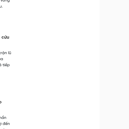
 vùng
u.
 cứu
rận lũ
ủa
 tiếp
o
khẩn
rợ đến