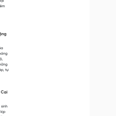
hại
iêm
tặng
óa
kháng
ộ,
những
ập, tự
 Cai
 sinh
 kịp