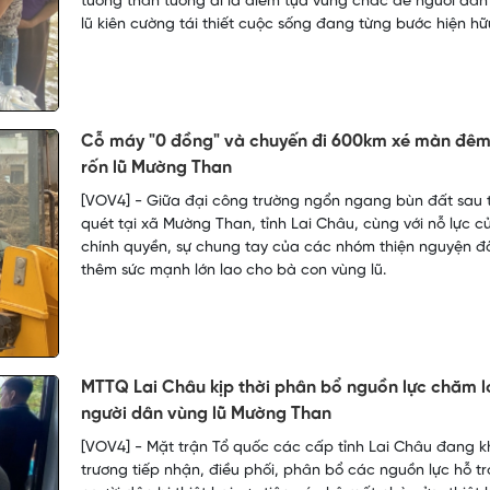
tương thân tương ái là điểm tựa vững chắc để người dân
lũ kiên cường tái thiết cuộc sống đang từng bước hiện hữ
Cỗ máy "0 đồng" và chuyến đi 600km xé màn đêm
rốn lũ Mường Than
[VOV4] - Giữa đại công trường ngổn ngang bùn đất sau t
quét tại xã Mường Than, tỉnh Lai Châu, cùng với nỗ lực c
chính quyền, sự chung tay của các nhóm thiện nguyện đã
thêm sức mạnh lớn lao cho bà con vùng lũ.
MTTQ Lai Châu kịp thời phân bổ nguồn lực chăm l
người dân vùng lũ Mường Than
[VOV4] - Mặt trận Tổ quốc các cấp tỉnh Lai Châu đang 
trương tiếp nhận, điều phối, phân bổ các nguồn lực hỗ t