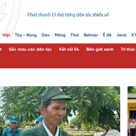
Việt
Tày - Nùng
Dao
Mông
Thái
Bahnar
Ê đê
Jarai
K'
t
Sắc màu các dân tộc
Kết nối 54
Biên giới xanh
Tri thứ