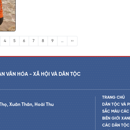
4
5
6
7
8
9
…
››
AN VĂN HÓA - XÃ HỘI VÀ DÂN TỘC
TRANG CHỦ
Thọ, Xuân Thân, Hoài Thu
DÂN TỘC VÀ P
SẮC MÀU CÁC
BIÊN GIỚI XAN
CÁC DÂN TỘC 