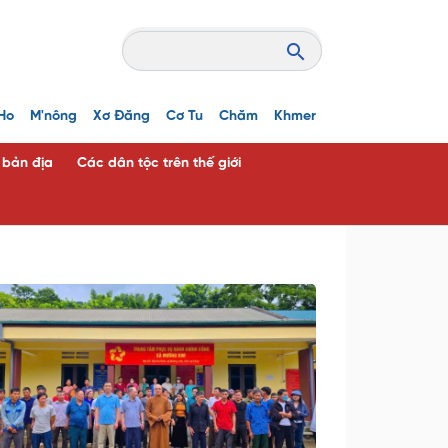
Ho
M'nông
Xơ Đăng
Cơ Tu
Chăm
Khmer
c bản địa
Các dân tộc trên thế giới