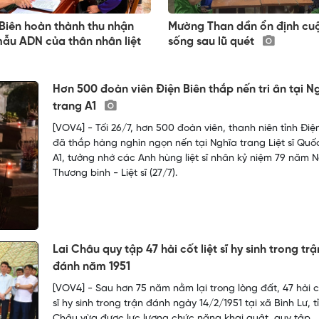
Biên hoàn thành thu nhận
Mường Than dần ổn định cu
ẫu ADN của thân nhân liệt
sống sau lũ quét
Hơn 500 đoàn viên Điện Biên thắp nến tri ân tại N
trang A1
[VOV4] - Tối 26/7, hơn 500 đoàn viên, thanh niên tỉnh Điệ
đã thắp hàng nghìn ngọn nến tại Nghĩa trang Liệt sĩ Quố
A1, tưởng nhớ các Anh hùng liệt sĩ nhân kỷ niệm 79 năm 
Thương binh - Liệt sĩ (27/7).
Lai Châu quy tập 47 hài cốt liệt sĩ hy sinh trong trậ
đánh năm 1951
[VOV4] - Sau hơn 75 năm nằm lại trong lòng đất, 47 hài cố
sĩ hy sinh trong trận đánh ngày 14/2/1951 tại xã Bình Lư, t
Châu vừa được lực lượng chức năng khai quật, quy tập.