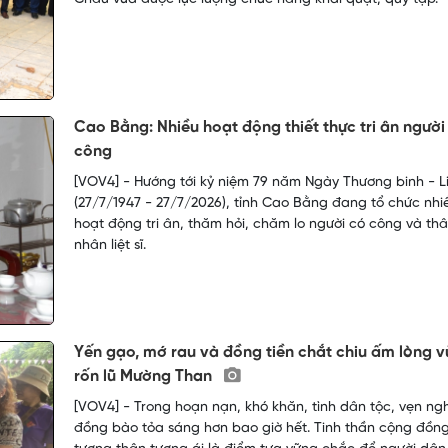
Cao Bằng: Nhiều hoạt động thiết thực tri ân người
công
[VOV4] - Hướng tới kỷ niệm 79 năm Ngày Thương binh - Li
(27/7/1947 - 27/7/2026), tỉnh Cao Bằng đang tổ chức nhi
hoạt động tri ân, thăm hỏi, chăm lo người có công và th
nhân liệt sĩ.
Yến gạo, mớ rau và đồng tiền chắt chiu ấm lòng 
rốn lũ Mường Than
[VOV4] - Trong hoạn nạn, khó khăn, tình dân tộc, vẹn ng
đồng bào tỏa sáng hơn bao giờ hết. Tinh thần cộng đồn