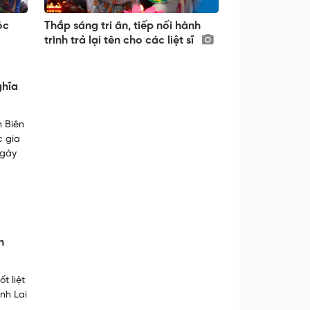
ộc
Thắp sáng tri ân, tiếp nối hành
trình trả lại tên cho các liệt sĩ
ghĩa
n Biên
c gia
Ngày
n
t liệt
ỉnh Lai