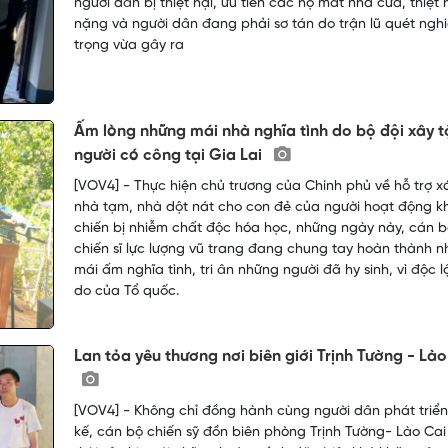
người dân bị thiệt hại, ưu tiên các hộ mất nhà cửa, thiệt 
nặng và người dân đang phải sơ tán do trận lũ quét ngh
trọng vừa gây ra
Ấm lòng những mái nhà nghĩa tình do bộ đội xây 
người có công tại Gia Lai
[VOV4] - Thực hiện chủ trương của Chính phủ về hỗ trợ x
nhà tạm, nhà dột nát cho con đẻ của người hoạt động 
chiến bị nhiễm chất độc hóa học, những ngày này, cán b
chiến sĩ lực lượng vũ trang đang chung tay hoàn thành 
mái ấm nghĩa tình, tri ân những người đã hy sinh, vì độc l
do của Tổ quốc.
Lan tỏa yêu thương nơi biên giới Trịnh Tường - Lào
[VOV4] - Không chỉ đồng hành cùng người dân phát triển
kế, cán bộ chiến sỹ đồn biên phòng Trịnh Tường- Lào Cai