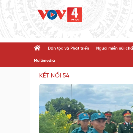
Dân tộc và Phát triển
Người miền núi chấ
Multimedia
KẾT NỐI 54