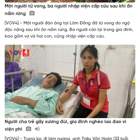
Một người tử vong, ba người nhập viện cấp cứu sau khi ăn
nấm rừng
[VOV4] - Một người đàn ông tại Lâm Đồng đã tử vong do ngộ
độc nặng sau khi ăn nấm rừng. Ba người còn lại trong gia đình,
bao gồm vợ và hai con, cũng nhập viện cấp cứu.
Người cha trẻ gãy xương đùi, gia đình nghèo lao đao vì
viện phí
[VOV4] - Trong lúc đi làm nương, anh Triệu Văn Hoàn (33 tuổi,