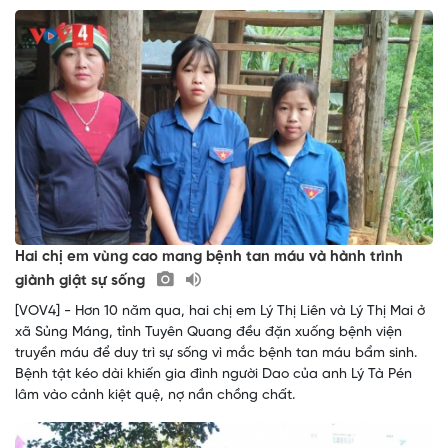
Hai chị em vùng cao mang bệnh tan máu và hành trình
giành giật sự sống
[VOV4] - Hơn 10 năm qua, hai chị em Lý Thị Liên và Lý Thị Mai ở
xã Sủng Máng, tỉnh Tuyên Quang đều đặn xuống bệnh viện
truyền máu để duy trì sự sống vì mắc bệnh tan máu bẩm sinh.
Bệnh tật kéo dài khiến gia đình người Dao của anh Lý Tà Pén
lâm vào cảnh kiệt quệ, nợ nần chồng chất.