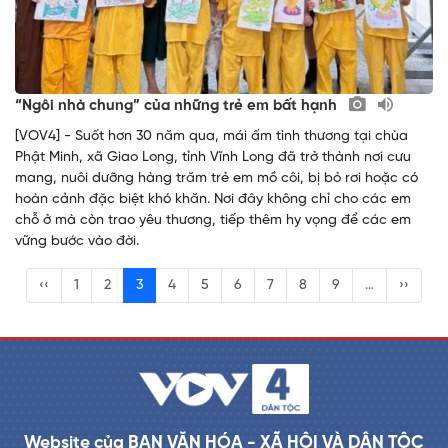
“Ngôi nhà chung” của những trẻ em bất hạnh
[VOV4] - Suốt hơn 30 năm qua, mái ấm tình thương tại chùa
Phật Minh, xã Giao Long, tỉnh Vĩnh Long đã trở thành nơi cưu
mang, nuôi dưỡng hàng trăm trẻ em mồ côi, bị bỏ rơi hoặc có
hoàn cảnh đặc biệt khó khăn. Nơi đây không chỉ cho các em
chỗ ở mà còn trao yêu thương, tiếp thêm hy vọng để các em
vững bước vào đời.
‹‹
1
2
3
4
5
6
7
8
9
…
››
Website của BAN VĂN HÓA - XÃ HỘI VÀ DÂN TỘC