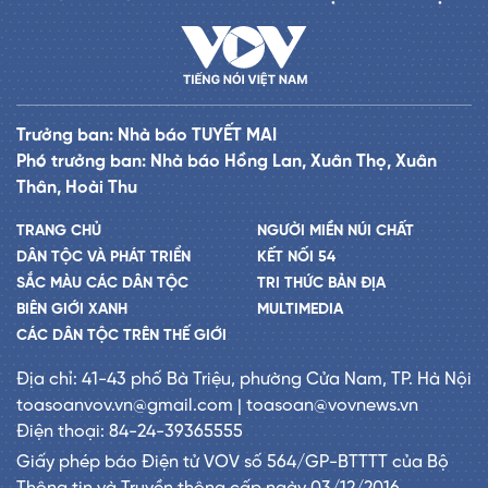
Trưởng ban: Nhà báo TUYẾT MAI
Phó trưởng ban: Nhà báo Hồng Lan, Xuân Thọ, Xuân
Thân, Hoài Thu
TRANG CHỦ
NGƯỜI MIỀN NÚI CHẤT
DÂN TỘC VÀ PHÁT TRIỂN
KẾT NỐI 54
SẮC MÀU CÁC DÂN TỘC
TRI THỨC BẢN ĐỊA
BIÊN GIỚI XANH
MULTIMEDIA
CÁC DÂN TỘC TRÊN THẾ GIỚI
Địa chỉ: 41-43 phố Bà Triệu, phường Cửa Nam, TP. Hà Nội
toasoanvov.vn@gmail.com | toasoan@vovnews.vn
Điện thoại: 84-24-39365555
Giấy phép báo Điện tử VOV số 564/GP-BTTTT của Bộ