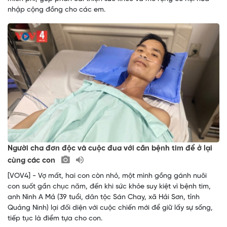
nhập cộng đồng cho các em.
Người cha đơn độc và cuộc đua với căn bệnh tim để ở lại
cùng các con
[VOV4] - Vợ mất, hai con còn nhỏ, một mình gồng gánh nuôi
con suốt gần chục năm, đến khi sức khỏe suy kiệt vì bệnh tim,
anh Nình A Mả (39 tuổi, dân tộc Sán Chay, xã Hải Sơn, tỉnh
Quảng Ninh) lại đối diện với cuộc chiến mới để giữ lấy sự sống,
tiếp tục là điểm tựa cho con.