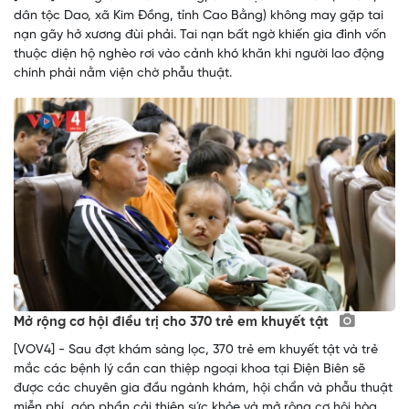
dân tộc Dao, xã Kim Đồng, tỉnh Cao Bằng) không may gặp tai
nạn gãy hở xương đùi phải. Tai nạn bất ngờ khiến gia đình vốn
thuộc diện hộ nghèo rơi vào cảnh khó khăn khi người lao động
chính phải nằm viện chờ phẫu thuật.
Mở rộng cơ hội điều trị cho 370 trẻ em khuyết tật
[VOV4] - Sau đợt khám sàng lọc, 370 trẻ em khuyết tật và trẻ
mắc các bệnh lý cần can thiệp ngoại khoa tại Điện Biên sẽ
được các chuyên gia đầu ngành khám, hội chẩn và phẫu thuật
miễn phí, góp phần cải thiện sức khỏe và mở rộng cơ hội hòa