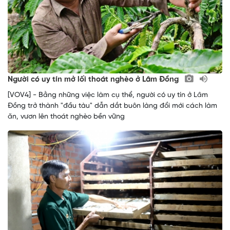
Người có uy tín mở lối thoát nghèo ở Lâm Đồng
[VOV4] - Bằng những việc làm cụ thể, người có uy tín ở Lâm
Đồng trở thành "đầu tàu" dẫn dắt buôn làng đổi mới cách làm
ăn, vươn lên thoát nghèo bền vững