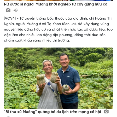
Nữ dược sĩ người Mường khởi nghiệp từ cây gừng hữu cơ
[VOV4] - Từ truyền thống bốc thuốc của gia đình, chị Hoàng Thị
Nghĩa, người Mường ở xã Tạ Khoa (Sơn La), đã xây dựng vùng
nguyên liệu gừng hữu cơ và phát triển hợp tác xã dược liệu, tạo
việc làm cho nhiều lao động địa phương, đồng thời đưa sản
phẩm xuất khẩu sang nhiều thị trường.
"Bí thư xứ Mường" quảng bá du lịch trên mạng xã hội