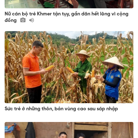
Nữ cán bộ trẻ Khmer tận tụy, gần dân hết lòng vì cộng
đồng
Sức trẻ ở những thôn, bản vùng cao sau sáp nhập