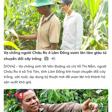
Vợ chồng người Châu Ro ở Lâm Đồng vươn lên làm giàu từ
chuyển đổi cây trồng
[VOV4] - Vợ chồng anh Võ Văn Đường và chị Võ Thị Nẫm, người
Châu Ro ở xã Trà Tân, tỉnh Lâm Đồng linh hoạt chuyển đổi cây
trồng, vật nuôi, áp dụng kỹ thuật mới để vươn lên trở thành hộ
sản xuất khá giả.