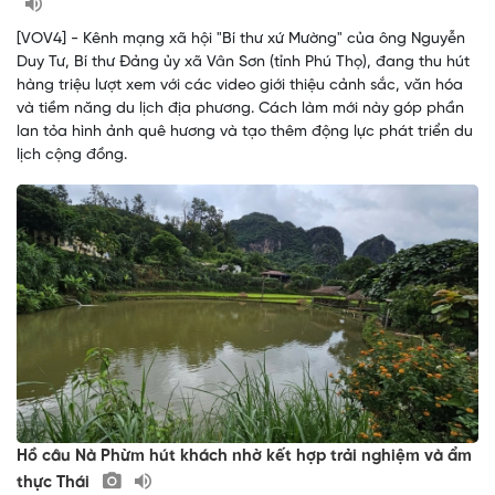
[VOV4] - Kênh mạng xã hội "Bí thư xứ Mường" của ông Nguyễn
Duy Tư, Bí thư Đảng ủy xã Vân Sơn (tỉnh Phú Thọ), đang thu hút
hàng triệu lượt xem với các video giới thiệu cảnh sắc, văn hóa
và tiềm năng du lịch địa phương. Cách làm mới này góp phần
lan tỏa hình ảnh quê hương và tạo thêm động lực phát triển du
lịch cộng đồng.
Hồ câu Nà Phừm hút khách nhờ kết hợp trải nghiệm và ẩm
thực Thái