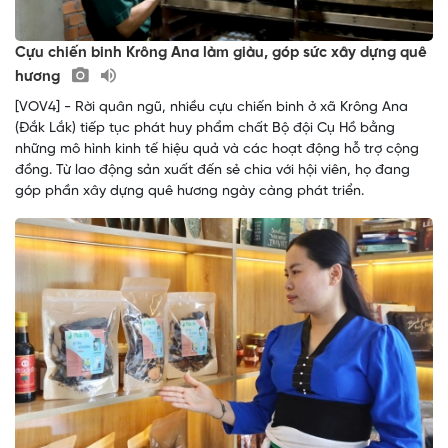
Cựu chiến binh Krông Ana làm giàu, góp sức xây dựng quê
hương
[VOV4] - Rời quân ngũ, nhiều cựu chiến binh ở xã Krông Ana
(Đắk Lắk) tiếp tục phát huy phẩm chất Bộ đội Cụ Hồ bằng
những mô hình kinh tế hiệu quả và các hoạt động hỗ trợ cộng
đồng. Từ lao động sản xuất đến sẻ chia với hội viên, họ đang
góp phần xây dựng quê hương ngày càng phát triển.