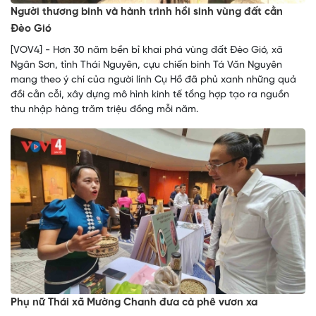
Người thương binh và hành trình hồi sinh vùng đất cằn
Đèo Gió
[VOV4] - Hơn 30 năm bền bỉ khai phá vùng đất Đèo Gió, xã
Ngân Sơn, tỉnh Thái Nguyên, cựu chiến binh Tá Văn Nguyên
mang theo ý chí của người lính Cụ Hồ đã phủ xanh những quả
đồi cằn cỗi, xây dựng mô hình kinh tế tổng hợp tạo ra nguồn
thu nhập hàng trăm triệu đồng mỗi năm.
Phụ nữ Thái xã Mường Chanh đưa cà phê vươn xa