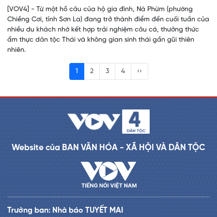
[VOV4] - Từ một hồ câu của hộ gia đình, Nà Phừm (phường
Chiềng Cơi, tỉnh Sơn La) đang trở thành điểm đến cuối tuần của
nhiều du khách nhờ kết hợp trải nghiệm câu cá, thưởng thức
ẩm thực dân tộc Thái và không gian sinh thái gần gũi thiên
nhiên.
1
2
3
4
››
Website của BAN VĂN HÓA - XÃ HỘI VÀ DÂN TỘC
Trưởng ban: Nhà báo TUYẾT MAI