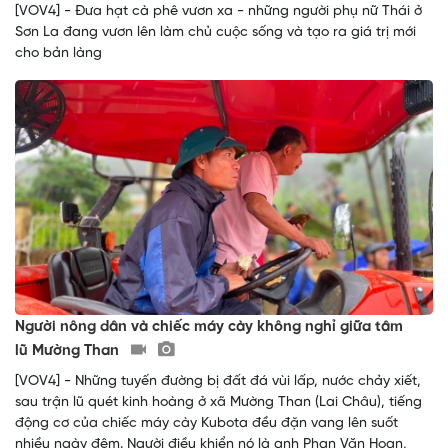
[VOV4] - Đưa hạt cà phê vươn xa - những người phụ nữ Thái ở
Sơn La đang vươn lên làm chủ cuộc sống và tạo ra giá trị mới
cho bản làng
Người nông dân và chiếc máy cày không nghỉ giữa tâm
lũ Mường Than
[VOV4] - Những tuyến đường bị đất đá vùi lấp, nước chảy xiết,
sau trận lũ quét kinh hoàng ở xã Mường Than (Lai Châu), tiếng
động cơ của chiếc máy cày Kubota đều đặn vang lên suốt
nhiều ngày đêm. Người điều khiển nó là anh Phan Văn Hoan,