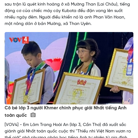
sau trận lũ quét kinh hoàng ở xã Mường Than (Lai Châu), tiếng
động cơ của chiếc máy cày Kubota đều đặn vang lên suốt
nhiều ngày đêm. Người điều khiển nó là anh Phan Văn Hoan,
một nông dân ở bản Mường, xã Than Uyên.
Cô bé lớp 3 người Khmer chinh phục giải Nhất tiếng Anh
toàn quốc
[VOV4] - Em Lâm Trang Hoài An (lớp 3, Cần Thơ) đã xuất sắc
giành giải Nhất toàn quốc cuộc thi "Thiếu nhi Việt Nam vươn ra
thế giới" nhờ phương pháp học tiếng Anh tự nhiên từ gia đình.