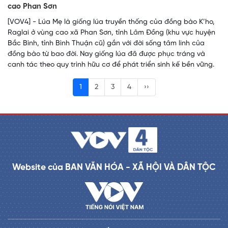
cao Phan Sơn
[VOV4] - Lúa Mẹ là giống lúa truyền thống của đồng bào K’ho,
Raglai ở vùng cao xã Phan Sơn, tỉnh Lâm Đồng (khu vực huyện
Bắc Bình, tỉnh Bình Thuận cũ) gắn với đời sống tâm linh của
đồng bào từ bao đời. Nay giống lúa đã được phục tráng và
canh tác theo quy trình hữu cơ để phát triển sinh kế bền vững.
1
2
3
4
››
Website của BAN VĂN HÓA - XÃ HỘI VÀ DÂN TỘC