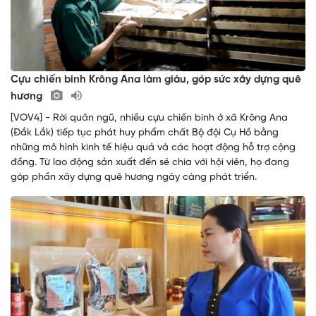
Cựu chiến binh Krông Ana làm giàu, góp sức xây dựng quê
hương
[VOV4] - Rời quân ngũ, nhiều cựu chiến binh ở xã Krông Ana
(Đắk Lắk) tiếp tục phát huy phẩm chất Bộ đội Cụ Hồ bằng
những mô hình kinh tế hiệu quả và các hoạt động hỗ trợ cộng
đồng. Từ lao động sản xuất đến sẻ chia với hội viên, họ đang
góp phần xây dựng quê hương ngày càng phát triển.