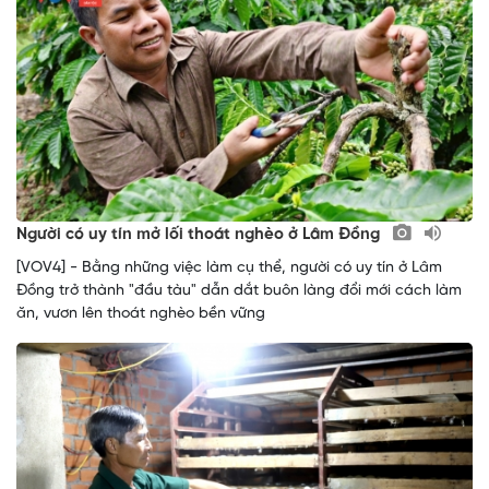
Người có uy tín mở lối thoát nghèo ở Lâm Đồng
[VOV4] - Bằng những việc làm cụ thể, người có uy tín ở Lâm
Đồng trở thành "đầu tàu" dẫn dắt buôn làng đổi mới cách làm
ăn, vươn lên thoát nghèo bền vững