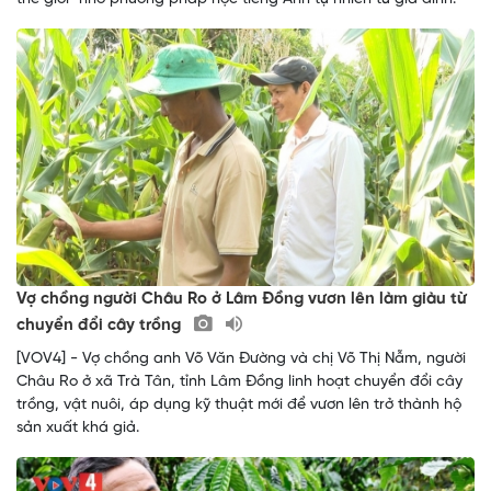
Vợ chồng người Châu Ro ở Lâm Đồng vươn lên làm giàu từ
chuyển đổi cây trồng
[VOV4] - Vợ chồng anh Võ Văn Đường và chị Võ Thị Nẫm, người
Châu Ro ở xã Trà Tân, tỉnh Lâm Đồng linh hoạt chuyển đổi cây
trồng, vật nuôi, áp dụng kỹ thuật mới để vươn lên trở thành hộ
sản xuất khá giả.