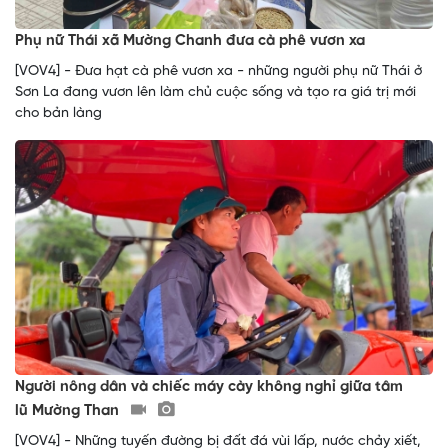
Phụ nữ Thái xã Mường Chanh đưa cà phê vươn xa
[VOV4] - Đưa hạt cà phê vươn xa - những người phụ nữ Thái ở
Sơn La đang vươn lên làm chủ cuộc sống và tạo ra giá trị mới
cho bản làng
Người nông dân và chiếc máy cày không nghỉ giữa tâm
lũ Mường Than
[VOV4] - Những tuyến đường bị đất đá vùi lấp, nước chảy xiết,