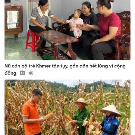
Nữ cán bộ trẻ Khmer tận tụy, gần dân hết lòng vì cộng
đồng