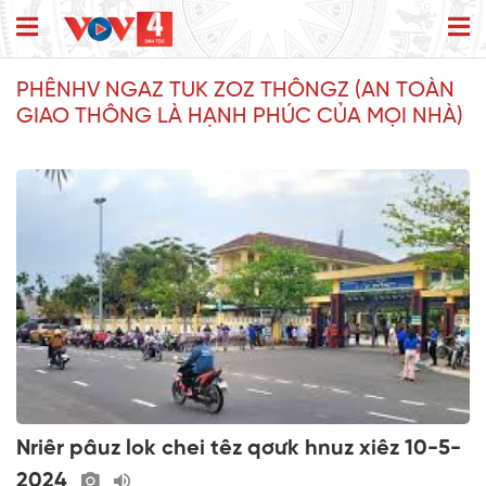
PHÊNHV NGAZ TUK ZOZ THÔNGZ (AN TOÀN
GIAO THÔNG LÀ HẠNH PHÚC CỦA MỌI NHÀ)
Nriêr pâuz lok chei têz qơưk hnuz xiêz 10-5-
2024