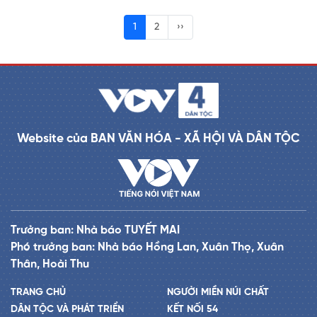
1
2
››
Website của BAN VĂN HÓA - XÃ HỘI VÀ DÂN TỘC
Trưởng ban: Nhà báo TUYẾT MAI
Phó trưởng ban: Nhà báo Hồng Lan, Xuân Thọ, Xuân
Thân, Hoài Thu
TRANG CHỦ
NGƯỜI MIỀN NÚI CHẤT
DÂN TỘC VÀ PHÁT TRIỂN
KẾT NỐI 54