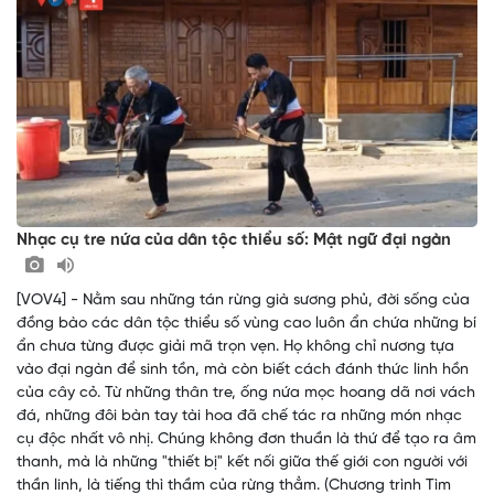
Nhạc cụ tre nứa của dân tộc thiểu số: Mật ngữ đại ngàn
[VOV4] - Nằm sau những tán rừng già sương phủ, đời sống của
đồng bào các dân tộc thiểu số vùng cao luôn ẩn chứa những bí
ẩn chưa từng được giải mã trọn vẹn. Họ không chỉ nương tựa
vào đại ngàn để sinh tồn, mà còn biết cách đánh thức linh hồn
của cây cỏ. Từ những thân tre, ống nứa mọc hoang dã nơi vách
đá, những đôi bàn tay tài hoa đã chế tác ra những món nhạc
cụ độc nhất vô nhị. Chúng không đơn thuần là thứ để tạo ra âm
thanh, mà là những "thiết bị" kết nối giữa thế giới con người với
thần linh, là tiếng thì thầm của rừng thẳm. (Chương trình Tìm