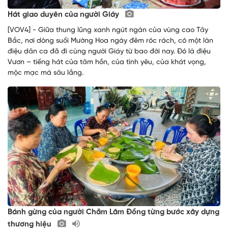
Hát giao duyên của người Giáy
[VOV4] - Giữa thung lũng xanh ngút ngàn của vùng cao Tây
Bắc, nơi dòng suối Mường Hoa ngày đêm róc rách, có một làn
điệu dân ca đã đi cùng người Giáy từ bao đời nay. Đó là điệu
Vươn – tiếng hát của tâm hồn, của tình yêu, của khát vọng,
mộc mạc mà sâu lắng.
Bánh gừng của người Chăm Lâm Đồng từng bước xây dựng
thương hiệu