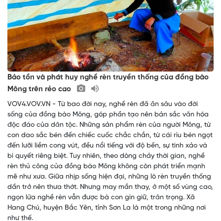
Bảo tồn và phát huy nghề rèn truyền thống của đồng bào
Mông trên rẻo cao
VOV4.VOV.VN - Từ bao đời nay, nghề rèn đã ăn sâu vào đời
sống của đồng bào Mông, góp phần tạo nên bản sắc văn hóa
độc đáo của dân tộc. Những sản phẩm rèn của người Mông, từ
con dao sắc bén đến chiếc cuốc chắc chắn, từ cái rìu bén ngọt
đến lưỡi liềm cong vút, đều nổi tiếng với độ bền, sự tinh xảo và
bí quyết riêng biệt. Tuy nhiên, theo dòng chảy thời gian, nghề
rèn thủ công của đồng bào Mông không còn phát triển mạnh
mẽ như xưa. Giữa nhịp sống hiện đại, những lò rèn truyền thống
dần trở nên thưa thớt. Nhưng may mắn thay, ở một số vùng cao,
ngọn lửa nghề rèn vẫn được bà con gìn giữ, trân trọng. Xã
Hang Chú, huyện Bắc Yên, tỉnh Sơn La là một trong những nơi
như thế.