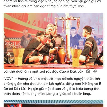
chấm lại tinh tế trong việc sử dụng các nguyên liệu gần gũi với
thiên nhiên đã làm nên đặc trưng của ẩm thực Thái.
Lời thề dưới ánh mặt trời rất độc đáo ở Đắk Lắk
[VOV4] - Hướng về phía mặt trời mọc để cầu nguyện thần linh
chứng giám cho tình anh em kết nghĩa, đồng bào M'Nông và Ê
Đê tại Đắk Lắk. Họ gìn giữ một di sản vô giá là biểu tượng tinh
thần đoàn kết, tương thân tương ái giữa các buôn làng.