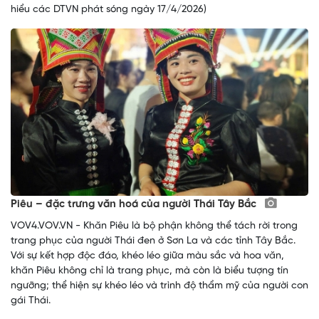
hiểu các DTVN phát sóng ngày 17/4/2026)
Piêu – đặc trưng văn hoá của người Thái Tây Bắc
VOV4.VOV.VN - Khăn Piêu là bộ phận không thể tách rời trong
trang phục của người Thái đen ở Sơn La và các tỉnh Tây Bắc.
Với sự kết hợp độc đáo, khéo léo giữa màu sắc và hoa văn,
khăn Piêu không chỉ là trang phục, mà còn là biểu tượng tín
ngưỡng; thể hiện sự khéo léo và trình độ thẩm mỹ của người con
gái Thái.