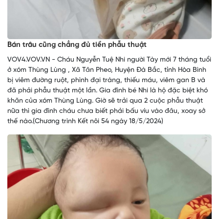
Bán trâu cũng chẳng đủ tiền phẫu thuật
VOV4.VOV.VN - Cháu Nguyễn Tuệ Nhi người Tày mới 7 tháng tuổi
ở xóm Thùng Lùng , Xã Tân Pheo, Huyện Đà Bắc, tỉnh Hòa Bình
bị viêm đường ruột, phình đại tràng, thiếu máu, viêm gan B và
đã phải phẫu thuật một lần. Gia đình bé Nhi là hộ đặc biệt khó
khăn của xóm Thùng Lùng. Giờ sẽ trải qua 2 cuộc phẫu thuật
nữa thì gia đình cháu chưa biết phải bấu víu vào đâu, xoay sở
thế nào.(Chương trình Kết nôi 54 ngày 18/5/2024)