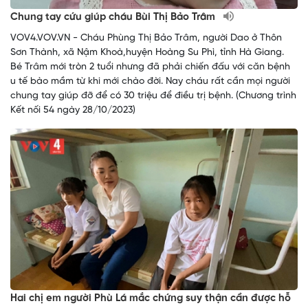
Chung tay cứu giúp cháu Bùi Thị Bảo Trâm
VOV4.VOV.VN - Cháu Phùng Thị Bảo Trâm, người Dao ở Thôn
Sơn Thành, xã Nậm Khoà,huyện Hoàng Su Phì, tỉnh Hà Giang.
Bé Trâm mới tròn 2 tuổi nhưng đã phải chiến đấu với căn bệnh
u tế bào mầm từ khi mới chào đời. Nay cháu rất cần mọi người
chung tay giúp đỡ để có 30 triệu để điều trị bệnh. (Chương trình
Kết nối 54 ngày 28/10/2023)
Hai chị em người Phù Lá mắc chứng suy thận cần được hỗ