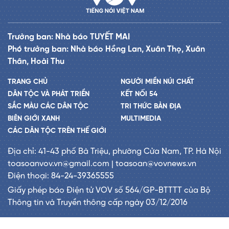
Trưởng ban: Nhà báo TUYẾT MAI
Phó trưởng ban: Nhà báo Hồng Lan, Xuân Thọ, Xuân
Thân, Hoài Thu
TRANG CHỦ
NGƯỜI MIỀN NÚI CHẤT
DÂN TỘC VÀ PHÁT TRIỂN
KẾT NỐI 54
SẮC MÀU CÁC DÂN TỘC
TRI THỨC BẢN ĐỊA
BIÊN GIỚI XANH
MULTIMEDIA
CÁC DÂN TỘC TRÊN THẾ GIỚI
Địa chỉ: 41-43 phố Bà Triệu, phường Cửa Nam, TP. Hà Nội
toasoanvov.vn@gmail.com | toasoan@vovnews.vn
Điện thoại: 84-24-39365555
Giấy phép báo Điện tử VOV số 564/GP-BTTTT của Bộ
Thông tin và Truyền thông cấp ngày 03/12/2016