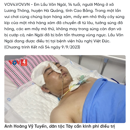
VOV4.VOV.VN - Em Lầu Văn Ngài, 14 tuổi, người Mông ở xã
Lương Thông, huyện Hà Quảng, tỉnh Cao Bằng. Trong một lần
vui chơi cùng chúng bạn hàng xóm, mấy em nhỏ thấy cây súng
kíp của một nhà hàng xóm đã chuyển đi từ lâu, tưởng súng đã
hỏng, các em mầy mò thử, không may trong súng còn đạn và
bị cướp cò, nên Ngài đã bị bắn tổn thương vùng ngực. Lầu Văn
Ngài đang được điều trị tại bệnh viện hữu nghị Việt Đức.
(Chương trình Kết nối 54 ngày 9/9/2023)
Anh Hoàng Vỹ Tuyến, dân tộc Tày cần kinh phí điều trị