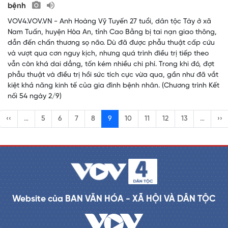
bệnh
VOV4.VOV.VN - Anh Hoàng Vỹ Tuyến 27 tuổi, dân tộc Tày ở xã
Nam Tuấn, huyện Hòa An, tỉnh Cao Bằng bị tai nạn giao thông,
dẫn đến chấn thương sọ não. Dù đã được phẫu thuật cấp cứu
và vượt qua cơn nguy kịch, nhưng quá trình điều trị tiếp theo
vẫn còn khá dai dẳng, tốn kém nhiều chi phí. Trong khi đó, đợt
phẫu thuật và điều trị hồi sức tích cực vừa qua, gần như đã vắt
kiệt khả năng kinh tế của gia đình bệnh nhân. (Chương trình Kết
nối 54 ngày 2/9)
‹‹
…
5
6
7
8
9
10
11
12
13
…
››
Website của BAN VĂN HÓA - XÃ HỘI VÀ DÂN TỘC