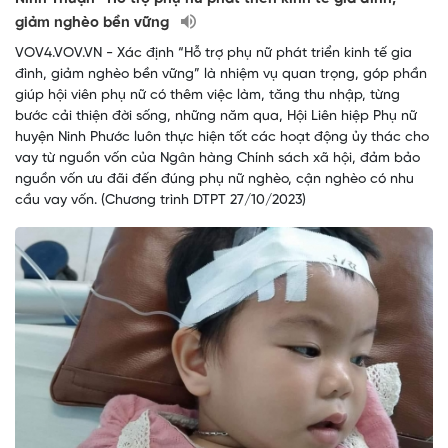
giảm nghèo bền vững
VOV4.VOV.VN - Xác định “Hỗ trợ phụ nữ phát triển kinh tế gia
đình, giảm nghèo bền vững” là nhiệm vụ quan trọng, góp phần
giúp hội viên phụ nữ có thêm việc làm, tăng thu nhập, từng
bước cải thiện đời sống, những năm qua, Hội Liên hiệp Phụ nữ
huyện Ninh Phước luôn thực hiện tốt các hoạt động ủy thác cho
vay từ nguồn vốn của Ngân hàng Chính sách xã hội, đảm bảo
nguồn vốn ưu đãi đến đúng phụ nữ nghèo, cận nghèo có nhu
cầu vay vốn. (Chương trình DTPT 27/10/2023)