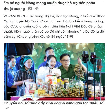
Em bé người Mông mong muốn được hỗ trợ tiền phẫu
thuật xương
VOV4.VOV.VN - Bé Giàng Thị Dê, dân tộc Mông, 7 tuổi ở xã Khao
Mang, huyện Mù Cang Chải, tỉnh Yên Bái bị nhiễm trùng xương,
vừa được chuyển xuống bệnh viện Hữu Nghị Việt Đức để phẫu
thuật. Hiện người thân và bé Dê chỉ còn khoảng 1 triệu đồng để
cầm cự. (Chương trình Kết nối 54 ngày 16/9)
Chuyển đổi số thúc đẩy kinh doanh vùng dân tộc thiểu số