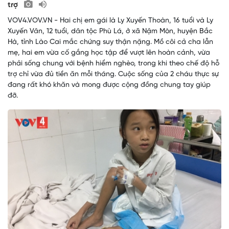
trợ
VOV4.VOV.VN - Hai chị em gái là Ly Xuyến Thoàn, 16 tuổi và Ly
Xuyến Vân, 12 tuổi, dân tộc Phù Lá, ở xã Nậm Mòn, huyện Bắc
Hà, tỉnh Lào Cai mắc chứng suy thận nặng. Mồ côi cả cha lẫn
mẹ, hai em vừa cố gắng học tập để vượt lên hoàn cảnh, vừa
phải sống chung với bệnh hiểm nghèo, trong khi theo chế độ hỗ
trợ chỉ vừa đủ tiền ăn mỗi tháng. Cuộc sống của 2 cháu thực sự
đang rất khó khăn và mong được cộng đồng chung tay giúp
đỡ.