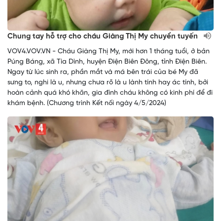
Chung tay hỗ trợ cho cháu Giàng Thị My chuyển tuyến
VOV4.VOV.VN - Cháu Giàng Thị My, mới hơn 1 tháng tuổi, ở bản
Púng Báng, xã Tìa Dình, huyện Điện Biên Đông, tỉnh Điện Biên.
Ngay từ lúc sinh ra, phần mắt và má bên trái của bé My đã
sưng to, nghi là u, nhưng chưa rõ là u lành tính hay ác tính, bởi
hoàn cảnh quá khó khăn, gia đình cháu không có kinh phí để đi
khám bệnh. (Chương trình Kết nối ngày 4/5/2024)