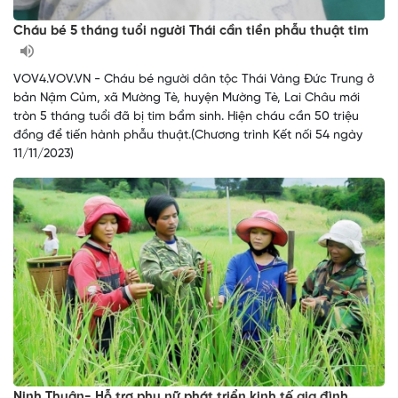
Cháu bé 5 tháng tuổi người Thái cần tiền phẫu thuật tim
VOV4.VOV.VN - Cháu bé người dân tộc Thái Vàng Đức Trung ở
bản Nậm Củm, xã Mường Tè, huyện Mường Tè, Lai Châu mới
tròn 5 tháng tuổi đã bị tim bẩm sinh. Hiện cháu cần 50 triệu
đồng để tiến hành phẫu thuật.(Chương trình Kết nối 54 ngày
11/11/2023)
Ninh Thuận- Hỗ trợ phụ nữ phát triển kinh tế gia đình,