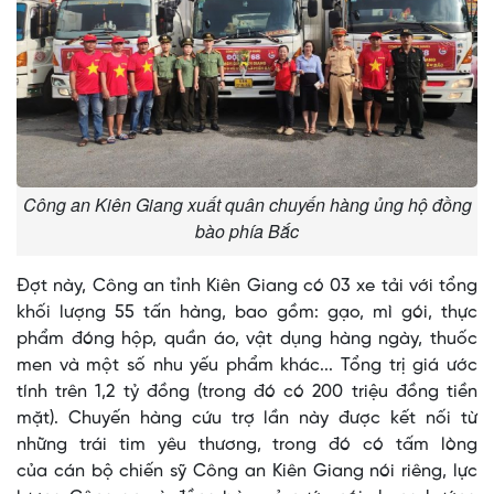
Công an Kiên Giang xuất quân chuyến hàng ủng hộ đồng
bào phía Bắc
Đợt này, Công an tỉnh Kiên Giang có 03 xe tải với tổng
khối lượng 55 tấn hàng, bao gồm: gạo, mì gói, thực
phẩm đóng hộp, quần áo, vật dụng hàng ngày, thuốc
men và một số nhu yếu phẩm khác... Tổng trị giá ước
tính trên 1,2 tỷ đồng (trong đó có 200 triệu đồng tiền
mặt). Chuyến hàng cứu trợ lần này được kết nối từ
những trái tim yêu thương, trong đó có tấm lòng
của cán bộ chiến sỹ Công an Kiên Giang nói riêng, lực