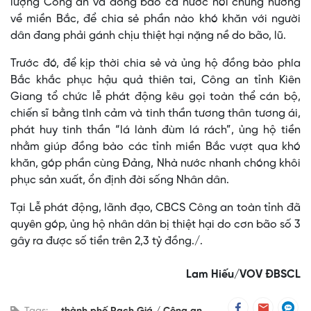
lượng Công an và đồng bào cả nước nói chung hướng
về miền Bắc, để chia sẻ phần nào khó khăn với người
dân đang phải gánh chịu thiệt hại nặng nề do bão, lũ.
Trước đó, để kịp thời chia sẻ và ủng hộ đồng bào phía
Bắc khắc phục hậu quả thiên tai, Công an tỉnh Kiên
Giang tổ chức lễ phát động kêu gọi toàn thể cán bộ,
chiến sĩ bằng tình cảm và tinh thần tương thân tương ái,
phát huy tinh thần “lá lành đùm lá rách”, ủng hộ tiền
nhằm giúp đồng bào các tỉnh miền Bắc vượt qua khó
khăn, góp phần cùng Đảng, Nhà nước nhanh chóng khôi
phục sản xuất, ổn định đời sống Nhân dân.
Tại Lễ phát động, lãnh đạo, CBCS Công an toàn tỉnh đã
quyên góp, ủng hộ nhân dân bị thiệt hại do cơn bão số 3
gây ra được số tiền trên 2,3 tỷ đồng./.
Lam Hiếu/VOV ĐBSCL