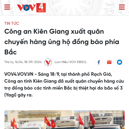
TIN TỨC
Công an Kiên Giang xuất quân
chuyến hàng ủng hộ đồng bào phía
Bắc
Thứ tư, 16:04, 18/09/2024
Lam Hiếu/VOV ĐBSCL
VOV4.VOV.VN - Sáng 18/9, tại thành phố Rạch Giá,
Công an tỉnh Kiên Giang đã xuất quân chuyển hàng cứu
trợ đồng bào các tỉnh miền Bắc bị thiệt hại do bão số 3
(Yagi) gây ra.