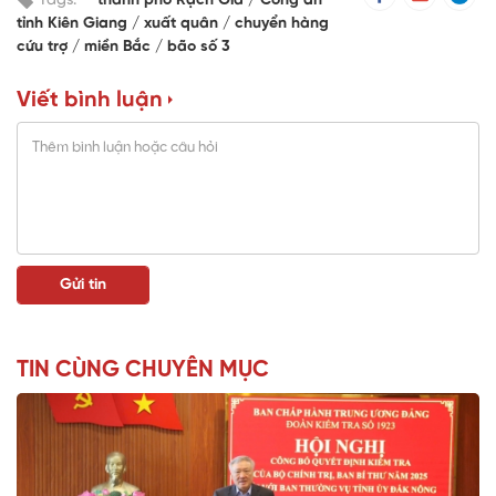
Tags:
thành phố Rạch Giá
Công an
tỉnh Kiên Giang
xuất quân
chuyển hàng
cứu trợ
miền Bắc
bão số 3
Viết bình luận
TIN CÙNG CHUYÊN MỤC