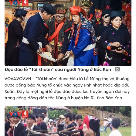
Độc đáo lễ “Tài khoăn” của người Nùng ở Bắc Kạn
VOV4.VOV.VN - "Tài khoăn" được hiểu là Lễ Mừng thọ và thường
được đồng bào Nùng tổ chức vào ngày sinh nhật hoặc dịp đầu
Xuân. Đây là một nghi lễ độc đáo được lưu truyền ngàn đời nay
trong cộng đồng dân tộc Nùng ở huyện Na Rì, tỉnh Bắc Kạn.