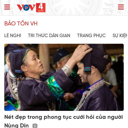
BẢO TỒN VH
LỄ NGHI
TRI THỨC DÂN GIAN
TRANG PHỤC
SỰ KIỆ
Nét đẹp trong phong tục cưới hỏi của người
Nùng Dín