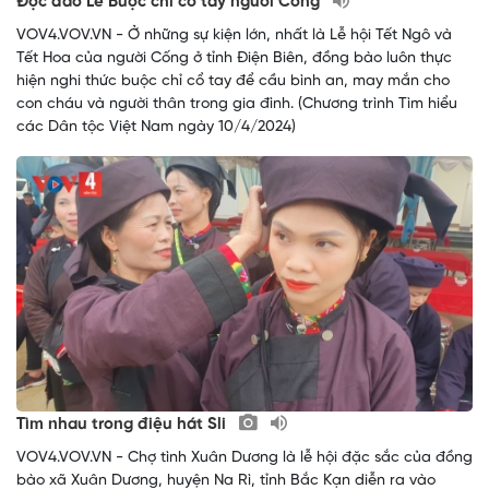
Độc đáo Lễ Buộc chỉ cổ tay người Cống
VOV4.VOV.VN - Ở những sự kiện lớn, nhất là Lễ hội Tết Ngô và
Tết Hoa của người Cống ở tỉnh Điện Biên, đồng bào luôn thực
hiện nghi thức buộc chỉ cổ tay để cầu bình an, may mắn cho
con cháu và người thân trong gia đình. (Chương trình Tìm hiểu
các Dân tộc Việt Nam ngày 10/4/2024)
Tìm nhau trong điệu hát Sli
VOV4.VOV.VN - Chợ tình Xuân Dương là lễ hội đặc sắc của đồng
bào xã Xuân Dương, huyện Na Rì, tỉnh Bắc Kạn diễn ra vào