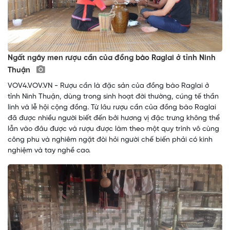
Ngất ngây men rượu cần của đồng bào Raglai ở tỉnh Ninh
Thuận
VOV4.VOV.VN - Rượu cần là đặc sản của đồng bào Raglai ở
tỉnh Ninh Thuận, dùng trong sinh hoạt đời thường, cúng tế thần
linh và lễ hội cộng đồng. Từ lâu rượu cần của đồng bào Raglai
đã được nhiều người biết đến bởi hương vị đặc trưng không thể
lẫn vào đâu được và rượu được làm theo một quy trình vô cùng
công phu và nghiêm ngặt đòi hỏi người chế biến phải có kinh
nghiệm và tay nghề cao.