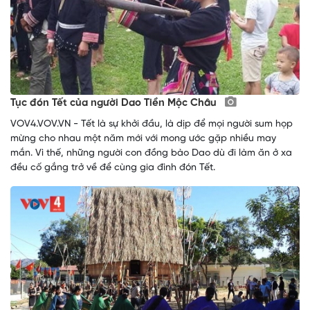
Tục đón Tết của người Dao Tiền Mộc Châu
VOV4.VOV.VN - Tết là sự khởi đầu, là dịp để mọi người sum họp
mừng cho nhau một năm mới với mong ước gặp nhiều may
mắn. Vì thế, những người con đồng bào Dao dù đi làm ăn ở xa
đều cố gắng trở về để cùng gia đình đón Tết.