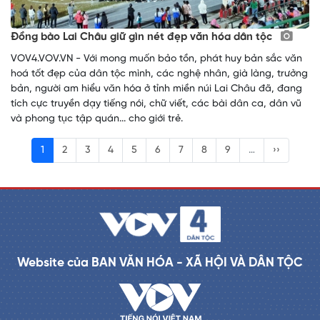
Đồng bào Lai Châu giữ gìn nét đẹp văn hóa dân tộc
VOV4.VOV.VN - Với mong muốn bảo tồn, phát huy bản sắc văn
hoá tốt đẹp của dân tộc mình, các nghệ nhân, già làng, trưởng
bản, người am hiểu văn hóa ở tỉnh miền núi Lai Châu đã, đang
tích cực truyền dạy tiếng nói, chữ viết, các bài dân ca, dân vũ
và phong tục tập quán... cho giới trẻ.
1
2
3
4
5
6
7
8
9
…
››
Website của BAN VĂN HÓA - XÃ HỘI VÀ DÂN TỘC