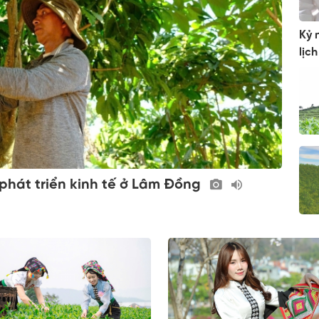
Kỷ 
lịc
 phát triển kinh tế ở Lâm Đồng