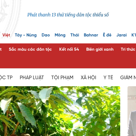
Việt
Tày - Nùng
Dao
Mông
Thái
Bahnar
Ê đê
Jarai
K'
t
Sắc màu các dân tộc
Kết nối 54
Biên giới xanh
Tri thứ
ỘC TP
PHÁP LUẬT
TỘI PHẠM
XÃ HỘI
Y TẾ
GIẢM 