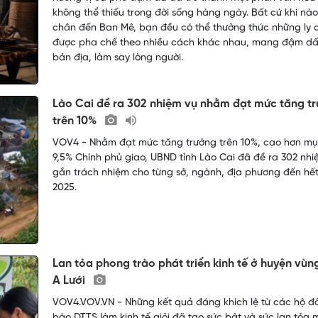
không thể thiếu trong đời sống hàng ngày. Bất cứ khi nà
chân đến Ban Mê, bạn đều có thể thưởng thức những ly 
được pha chế theo nhiều cách khác nhau, mang đậm d
bản địa, làm say lòng người.
Lào Cai đề ra 302 nhiệm vụ nhằm đạt mức tăng t
trên 10%
VOV4 - Nhằm đạt mức tăng trưởng trên 10%, cao hơn mụ
9,5% Chính phủ giao, UBND tỉnh Lào Cai đã đề ra 302 nhi
gắn trách nhiệm cho từng sở, ngành, địa phương đến hế
2025.
Lan tỏa phong trào phát triển kinh tế ở huyện vùn
A Lưới
VOV4.VOV.VN - Những kết quả đáng khích lệ từ các hộ đ
bào DTTS làm kinh tế giỏi đã tạo sức bật và sức lan tỏa