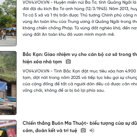
VOV4.VOV.VN - Huyện miền núi Ba Tơ, tỉnh Quảng Ngãi là 
đời đội du kích Ba Tơ anh hùng (12/3/1945). Năm 2013, hu
Tơ có 5 xã và 1 thị trấn được Thủ tướng Chính phủ công n
vùng An toàn khu của Trung ương ở Quảng Ngãi trong thờ
kháng chiến chống Pháp. Từ vùng đất nghèo khó, đến na
vùng đất An toàn khu đã vươn mình mạnh mẽ.
Bắc Kạn: Giao nhiệm vụ cho cán bộ cơ sở trong t
hiện xóa nhà tạm
VOV4.VOV.VN - Tỉnh Bắc Kạn đặt mục tiêu xóa hơn 4.900
tạm, dột nát trong năm 2025 và tiếp tục kêu gọi sự chun
của cộng đồng để tất cả người dân đều có được căn nh
vững chãi, không để ai bị bỏ lại phía sau.
Chiến thắng Buôn Ma Thuột- biểu tượng của sự d
cảm, đoàn kết và trí tuệ