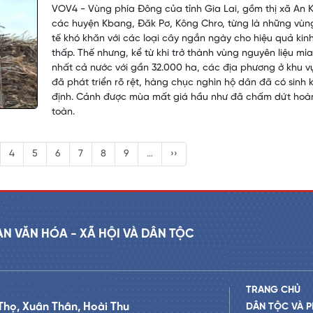
VOV4 - Vùng phía Đông của tỉnh Gia Lai, gồm thị xã An 
các huyện Kbang, Đăk Pơ, Kông Chro, từng là những vùn
tế khó khăn với các loại cây ngắn ngày cho hiệu quả kinh
thấp. Thế nhưng, kể từ khi trở thành vùng nguyên liệu mía
nhất cả nước với gần 32.000 ha, các địa phương ở khu v
đã phát triển rõ rệt, hàng chục nghìn hộ dân đã có sinh 
định. Cảnh được mùa mất giá hầu như đã chấm dứt hoà
toàn.
4
5
6
7
8
9
…
››
AN VĂN HÓA - XÃ HỘI VÀ DÂN TỘC
TRANG CHỦ
Thọ, Xuân Thân, Hoài Thu
DÂN TỘC VÀ P