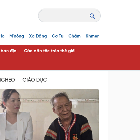
Ho
M'nông
Xơ Đăng
Cơ Tu
Chăm
Khmer
c bản địa
Các dân tộc trên thế giới
NGHÈO
GIÁO DỤC