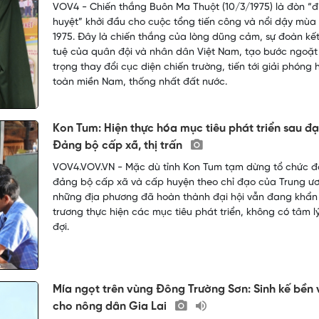
VOV4 - Chiến thắng Buôn Ma Thuột (10/3/1975) là đòn “
huyệt” khởi đầu cho cuộc tổng tiến công và nổi dậy mùa
1975. Đây là chiến thắng của lòng dũng cảm, sự đoàn kết 
tuệ của quân đội và nhân dân Việt Nam, tạo bước ngoặ
trọng thay đổi cục diện chiến trường, tiến tới giải phóng
toàn miền Nam, thống nhất đất nước.
Kon Tum: Hiện thực hóa mục tiêu phát triển sau đạ
Đảng bộ cấp xã, thị trấn
VOV4.VOV.VN - Mặc dù tỉnh Kon Tum tạm dừng tổ chức đạ
đảng bộ cấp xã và cấp huyện theo chỉ đạo của Trung ư
những địa phương đã hoàn thành đại hội vẫn đang khẩn
trương thực hiện các mục tiêu phát triển, không có tâm l
đợi.
Mía ngọt trên vùng Đông Trường Sơn: Sinh kế bền
cho nông dân Gia Lai