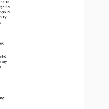
nơi ra
yện Ba
hận là
i kỳ
y
hực
 nhà
g tay
à
ũng