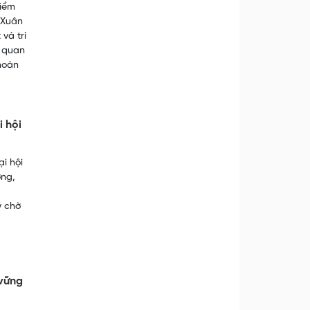
điểm
 Xuân
và trí
t quan
 hoàn
i hội
i hội
ơng,
ý chờ
 vững