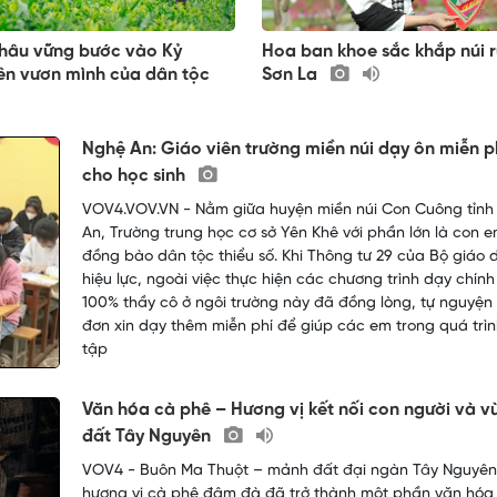
Châu vững bước vào Kỷ
Hoa ban khoe sắc khắp núi 
ên vươn mình của dân tộc
Sơn La
Nghệ An: Giáo viên trường miền núi dạy ôn miễn p
cho học sinh
VOV4.VOV.VN - Nằm giữa huyện miền núi Con Cuông tỉnh
An, Trường trung học cơ sở Yên Khê với phần lớn là con 
đồng bào dân tộc thiểu số. Khi Thông tư 29 của Bộ giáo 
hiệu lực, ngoài việc thực hiện các chương trình dạy chính
100% thầy cô ở ngôi trường này đã đồng lòng, tự nguyện
đơn xin dạy thêm miễn phí để giúp các em trong quá trì
tập
Văn hóa cà phê – Hương vị kết nối con người và v
đất Tây Nguyên
VOV4 - Buôn Ma Thuột – mảnh đất đại ngàn Tây Nguyên,
hương vị cà phê đậm đà đã trở thành một phần văn hóa