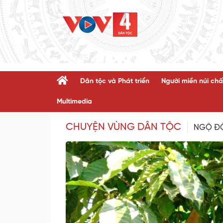
Dân tộc và Phát triển
Người miền núi chấ
Multimedia
CHUYỆN VÙNG DÂN TỘC
NGỘ Đ