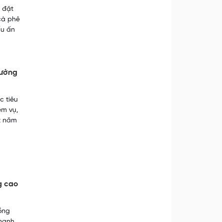
o đặt
cà phê
ấu ấn
rưởng
c tiêu
ệm vụ,
t năm
g cao
ồng
 mạnh