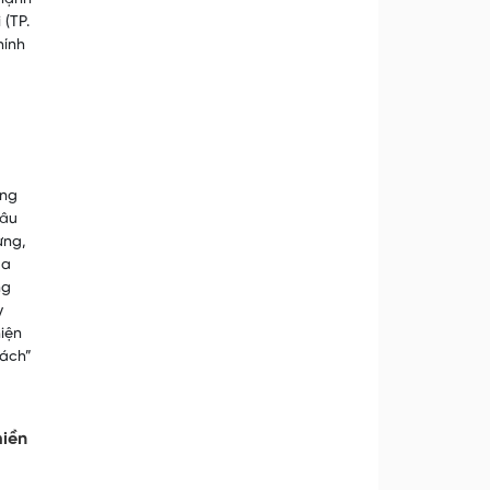
 (TP.
hính
ùng
hâu
ưng,
ủa
ng
y
iện
rách”
miền