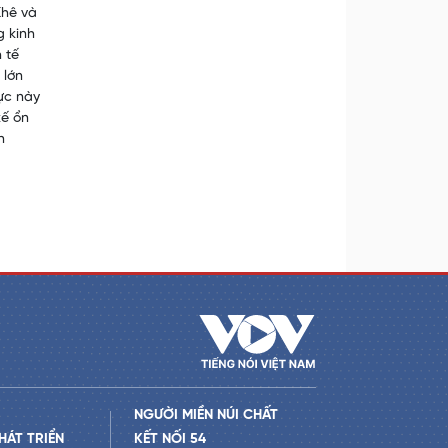
Khê và
g kinh
 tế
 lớn
ực này
kế ổn
n
NGƯỜI MIỀN NÚI CHẤT
HÁT TRIỂN
KẾT NỐI 54