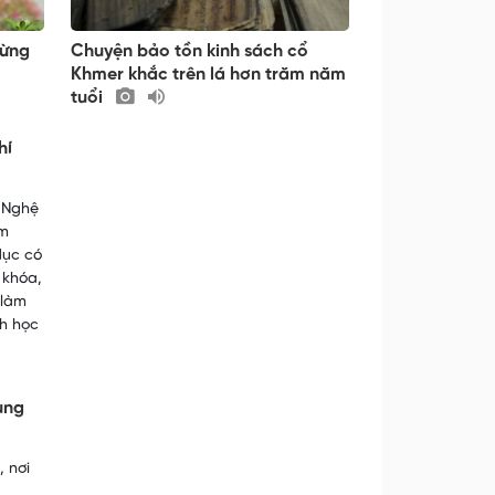
rừng
Chuyện bảo tồn kinh sách cổ
Khmer khắc trên lá hơn trăm năm
tuổi
hí
 Nghệ
em
dục có
 khóa,
 làm
nh học
ùng
 nơi