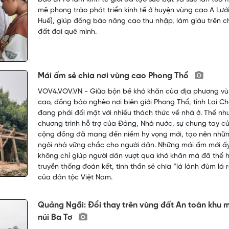
mẽ phong trào phát triển kinh tế ở huyện vùng cao A Lưới
Huế), giúp đồng bào nâng cao thu nhập, làm giàu trên c
đất đai quê mình.
Mái ấm sẻ chia nơi vùng cao Phong Thổ
VOV4.VOV.VN - Giữa bộn bề khó khăn của địa phương v
cao, đồng bào nghèo nơi biên giới Phong Thổ, tỉnh Lai C
đang phải đối mặt với nhiều thách thức về nhà ở. Thế nh
chương trình hỗ trợ của Đảng, Nhà nước, sự chung tay c
cộng đồng đã mang đến niềm hy vọng mới, tạo nên nhữ
ngôi nhà vững chắc cho người dân. Những mái ấm mới ấ
không chỉ giúp người dân vượt qua khó khăn mà đã thể h
truyền thống đoàn kết, tinh thần sẻ chia “lá lành đùm lá 
của dân tộc Việt Nam.
Quảng Ngãi: Đổi thay trên vùng đất An toàn khu 
núi Ba Tơ