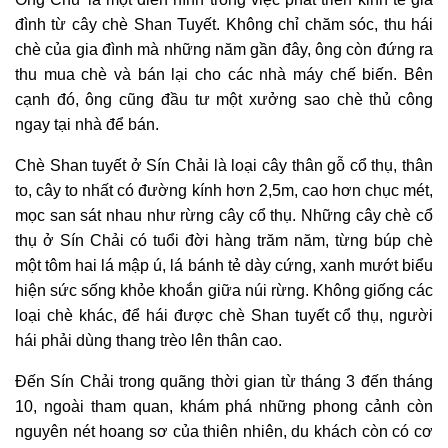
đình từ cây chè Shan Tuyết. Không chỉ chăm sóc, thu hái
chè của gia đình mà những năm gần đây, ông còn đứng ra
thu mua chè và bán lại cho các nhà máy chế biến. Bên
cạnh đó, ông cũng đầu tư một xưởng sao chè thủ công
ngay tại nhà để bán.
Chè Shan tuyết ở Sín Chải là loại cây thân gỗ cổ thụ, thân
to, cây to nhất có đường kính hơn 2,5m, cao hơn chục mét,
mọc san sát nhau như rừng cây cổ thụ. Những cây chè cổ
thụ ở Sín Chải có tuổi đời hàng trăm năm, từng búp chè
một tôm hai lá mập ú, lá bánh tẻ dày cứng, xanh mướt biểu
hiện sức sống khỏe khoắn giữa núi rừng. Không giống các
loại chè khác, để hái được chè Shan tuyết cổ thụ, người
hái phải dùng thang trèo lên thân cao.
Đến Sín Chải trong quãng thời gian từ tháng 3 đến tháng
10, ngoài tham quan, khám phá những phong cảnh còn
nguyên nét hoang sơ của thiên nhiên, du khách còn có cơ