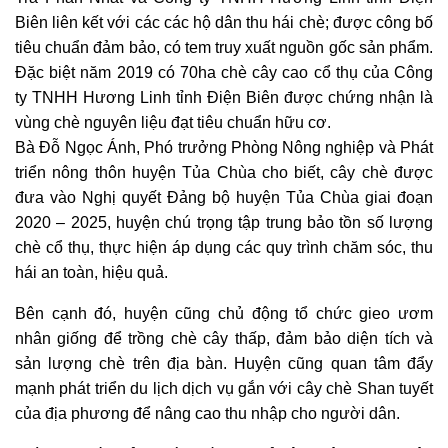
Biên liên kết với các các hộ dân thu hái chè; được công bố
tiêu chuẩn đảm bảo, có tem truy xuất nguồn gốc sản phẩm.
Đặc biệt năm 2019 có 70ha chè cây cao cổ thụ của Công
ty TNHH Hương Linh tỉnh Điện Biên được chứng nhận là
vùng chè nguyên liệu đạt tiêu chuẩn hữu cơ.
Bà Đỗ Ngọc Ánh, Phó trưởng Phòng Nông nghiệp và Phát
triển nông thôn huyện Tủa Chùa cho biết, cây chè được
đưa vào Nghị quyết Đảng bộ huyện Tủa Chùa giai đoạn
2020 – 2025, huyện chú trọng tập trung bảo tồn số lượng
chè cổ thụ, thực hiện áp dụng các quy trình chăm sóc, thu
hái an toàn, hiệu quả.
Bên cạnh đó, huyện cũng chủ động tổ chức gieo ươm
nhân giống để trồng chè cây thấp, đảm bảo diện tích và
sản lượng chè trên địa bàn. Huyện cũng quan tâm đẩy
mạnh phát triển du lịch dịch vụ gắn với cây chè Shan tuyết
của địa phương để nâng cao thu nhập cho người dân.