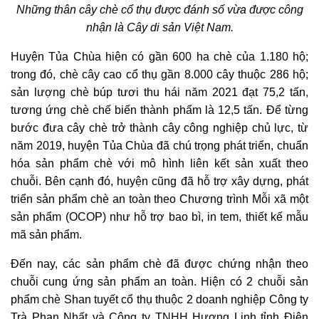
Những thân cây chè cổ thụ được đánh số vừa được công
nhận là Cây di sản Việt Nam.
Huyện Tủa Chùa hiện có gần 600 ha chè của 1.180 hộ;
trong đó, chè cây cao cổ thụ gần 8.000 cây thuộc 286 hộ;
sản lượng chè búp tươi thu hái năm 2021 đạt 75,2 tấn,
tương ứng chè chế biến thành phẩm là 12,5 tấn. Để từng
bước đưa cây chè trở thành cây công nghiệp chủ lực, từ
năm 2019, huyện Tủa Chùa đã chú trọng phát triển, chuẩn
hóa sản phẩm chè với mô hình liên kết sản xuất theo
chuỗi. Bên cạnh đó, huyện cũng đã hỗ trợ xây dựng, phát
triển sản phẩm chè an toàn theo Chương trình Mỗi xã một
sản phẩm (OCOP) như hỗ trợ bao bì, in tem, thiết kế mẫu
mã sản phẩm.
Đến nay, các sản phẩm chè đã được chứng nhận theo
chuỗi cung ứng sản phẩm an toàn. Hiện có 2 chuỗi sản
phẩm chè Shan tuyết cổ thụ thuộc 2 doanh nghiệp Công ty
Trà Phan Nhất và Công ty TNHH Hương Linh tỉnh Điện