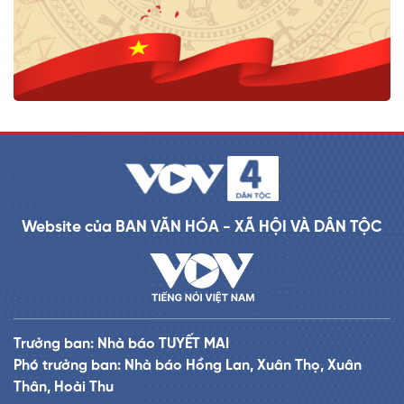
Website của BAN VĂN HÓA - XÃ HỘI VÀ DÂN TỘC
Trưởng ban: Nhà báo TUYẾT MAI
Phó trưởng ban: Nhà báo Hồng Lan, Xuân Thọ, Xuân
Thân, Hoài Thu