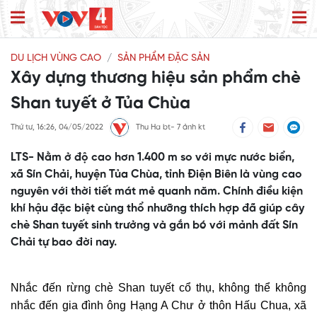
DU LỊCH VÙNG CAO
SẢN PHẨM ĐẶC SẢN
Xây dựng thương hiệu sản phẩm chè
Shan tuyết ở Tủa Chùa
Thứ tư, 16:26, 04/05/2022
Thu Ha bt- 7 ảnh kt
LTS- Nằm ở độ cao hơn 1.400 m so với mực nước biển,
xã Sín Chải, huyện Tủa Chùa, tỉnh Điện Biên là vùng cao
nguyên với thời tiết mát mẻ quanh năm. Chính điều kiện
khí hậu đặc biệt cùng thổ nhưỡng thích hợp đã giúp cây
chè Shan tuyết sinh trưởng và gắn bó với mảnh đất Sín
Chải tự bao đời nay.
Nhắc đến rừng chè Shan tuyết cổ thụ, không thể không
nhắc đến gia đình ông Hạng A Chư ở thôn Hấu Chua, xã