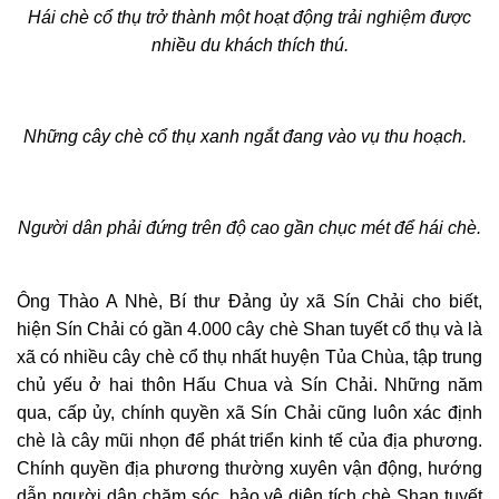
Hái chè cổ thụ trở thành một hoạt động trải nghiệm được
nhiều du khách thích thú.
Những cây chè cổ thụ xanh ngắt đang vào vụ thu hoạch.
Người dân phải đứng trên độ cao gần chục mét để hái chè.
Ông Thào A Nhè, Bí thư Đảng ủy xã Sín Chải cho biết,
hiện Sín Chải có gần 4.000 cây chè Shan tuyết cổ thụ và là
xã có nhiều cây chè cổ thụ nhất huyện Tủa Chùa, tập trung
chủ yếu ở hai thôn Hấu Chua và Sín Chải. Những năm
qua, cấp ủy, chính quyền xã Sín Chải cũng luôn xác định
chè là cây mũi nhọn để phát triển kinh tế của địa phương.
Chính quyền địa phương thường xuyên vận động, hướng
dẫn người dân chăm sóc, bảo vệ diện tích chè Shan tuyết