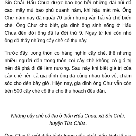
Sín Chải. Hấu Chua được bao bọc bởi những dãi núi đá
cao, mây mù bao phủ quanh năm, khí hậu mát mẻ. Ông
Chư năm nay đã ngoài 70 tuổi nhưng vẫn hái và chế biến
chè. Ông Chư cho biết, gia đình ông sinh sống ở Hấu
Chua đến đời ông đã là đời thứ 9. Ngay từ khi còn nhỏ
ông đã thấy những cây chè cổ thụ này.
Trước đây, trong thôn có hàng nghìn cây chè, thế nhưng
nhiều người dân trong thôn coi cây chè không có giá trị
nên đã phá đi để làm nương. Sau này khi biết giá trị của
cây chè nên cả gia đình ông đã cùng nhau bảo vệ, chăm
sóc cho đến bây giờ. Hiện nay, gia đình ông Chư vẫn còn
trên 500 cây chè cổ thụ cho thu hoạch đều đặn.
Những cây chè cổ thụ ở thôn Hấu Chua, xã Sín Chải,
huyện Tủa Chùa.
Ông Chư là một điển hình trong việc phát triển kinh tế gia