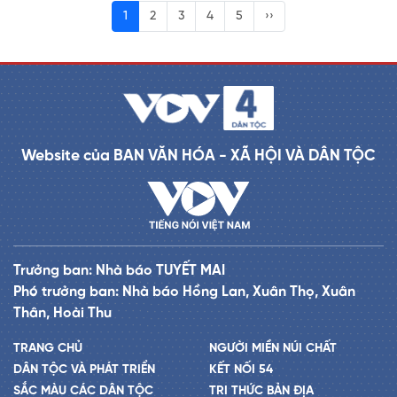
1
2
3
4
5
››
Website của BAN VĂN HÓA - XÃ HỘI VÀ DÂN TỘC
Trưởng ban: Nhà báo TUYẾT MAI
Phó trưởng ban: Nhà báo Hồng Lan, Xuân Thọ, Xuân
Thân, Hoài Thu
TRANG CHỦ
NGƯỜI MIỀN NÚI CHẤT
DÂN TỘC VÀ PHÁT TRIỂN
KẾT NỐI 54
SẮC MÀU CÁC DÂN TỘC
TRI THỨC BẢN ĐỊA