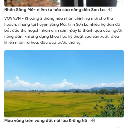
Nhãn Sông Mã- niềm tự hào của nông dân Sơn La
VOV4.VN - Khoảng 2 tháng nữa nhãn chính vụ mới cho thu
hoạch, nhưng tại huyện Sông Mã, tỉnh Sơn La nhiều hộ dân đã
bắt đầu thu hoạch nhãn chín sớm. Đây là thành quả của người
nông dân, khi ứng dụng khoa học kỹ thuật vào sản xuất, điều
khiển nhãn ra hoa, đậu quả trước thời vụ.
Mùa vàng trên vùng đất núi lửa Krông Nô