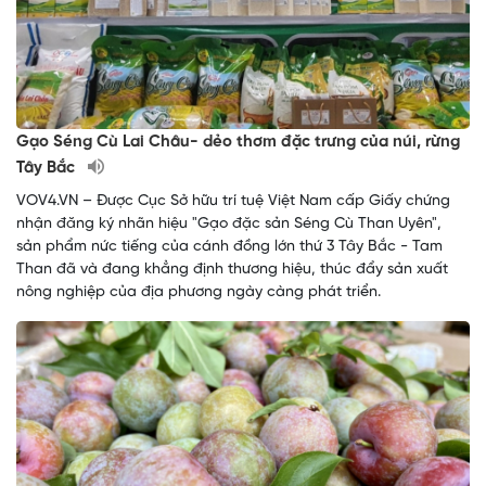
Gạo Séng Cù Lai Châu- dẻo thơm đặc trưng của núi, rừng
Tây Bắc
VOV4.VN – Được Cục Sở hữu trí tuệ Việt Nam cấp Giấy chứng
nhận đăng ký nhãn hiệu "Gạo đặc sản Séng Cù Than Uyên",
sản phẩm nức tiếng của cánh đồng lớn thứ 3 Tây Bắc - Tam
Than đã và đang khẳng định thương hiệu, thúc đẩy sản xuất
nông nghiệp của địa phương ngày càng phát triển.