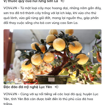
Vị thuốc quý của núi rừng Sơn La
VOV4.VN - Từ một loại cây mọc hoang dại, những năm gần đây,
sơn tra đã trở thành cây trồng với lợi ích kép, khi vừa cho thứ
quả lành, vừa giữ rừng giữ đất, mang lại nguồn thu, góp phần
đổi thay cuộc sống cho bà con vùng cao Sơn La.
Độc đáo đá mỹ nghệ Lục Yên
VOV4.VN - Cùng với sự nổi tiếng về các loại đá quý, huyện Lục
Yên, tỉnh Yên Bái còn được biết đến là thủ phủ của đá hoa
trắng.