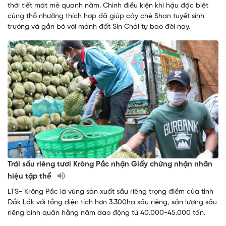
thời tiết mát mẻ quanh năm. Chính điều kiện khí hậu đặc biệt
cùng thổ nhưỡng thích hợp đã giúp cây chè Shan tuyết sinh
trưởng và gắn bó với mảnh đất Sín Chải tự bao đời nay.
Trái sầu riêng tươi Krông Pắc nhận Giấy chứng nhận nhãn
hiệu tập thể
LTS- Krông Pắc là vùng sản xuất sầu riêng trọng điểm của tỉnh
Đắk Lắk với tổng diện tích hơn 3.300ha sầu riêng, sản lượng sầu
riêng bình quân hằng năm dao động từ 40.000-45.000 tấn.