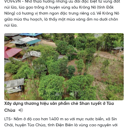
VOV4.VN - Nhờ thừa hưởng những ưu đãi đặc biệt từ vùng đất
núi lửa, lúa gạo trồng ở huyện vùng sâu Krông Nô (tỉnh Đắk
Nông) có hương vị thơm ngon đặc trưng riêng có. Về Krông Nô
giữa mùa thu hoạch, là thấy một mùa vàng ấm no dưới chân
núi lửa.
Xây dựng thương hiệu sản phẩm chè Shan tuyết ở Tủa
Chùa
LTS- Nằm ở độ cao hơn 1.400 m so với mực nước biển, xã Sín
Chải, huyện Tủa Chùa, tỉnh Điện Biên là vùng cao nguyên với