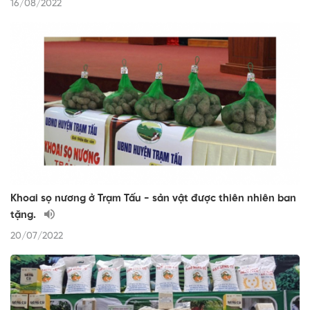
16/08/2022
Khoai sọ nương ở Trạm Tấu - sản vật được thiên nhiên ban
tặng.
20/07/2022