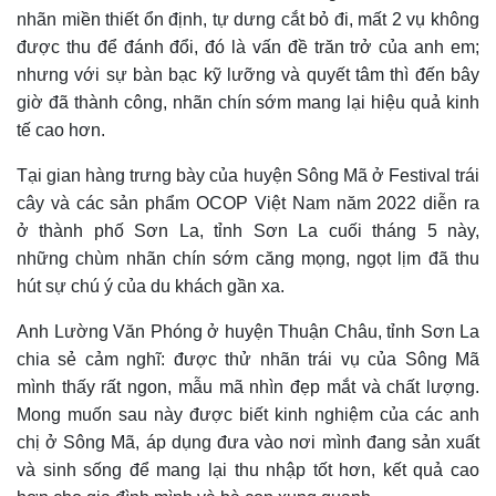
nhãn miền thiết ổn định, tự dưng cắt bỏ đi, mất 2 vụ không
được thu để đánh đổi, đó là vấn đề trăn trở của anh em;
nhưng với sự bàn bạc kỹ lưỡng và quyết tâm thì đến bây
giờ đã thành công, nhãn chín sớm mang lại hiệu quả kinh
tế cao hơn.
Tại gian hàng trưng bày của huyện Sông Mã ở Festival trái
cây và các sản phẩm OCOP Việt Nam năm 2022 diễn ra
ở thành phố Sơn La, tỉnh Sơn La cuối tháng 5 này,
những chùm nhãn chín sớm căng mọng, ngọt lịm đã thu
hút sự chú ý của du khách gần xa.
Anh Lường Văn Phóng ở huyện Thuận Châu, tỉnh Sơn La
chia sẻ cảm nghĩ
:
được thử nhãn trái vụ của Sông Mã
mình thấy rất ngon, mẫu mã nhìn đẹp mắt và chất lượng.
Mong muốn sau này được biết kinh nghiệm của các anh
chị ở Sông Mã, áp dụng đưa vào nơi mình đang sản xuất
và sinh sống để mang lại thu nhập tốt hơn, kết quả cao