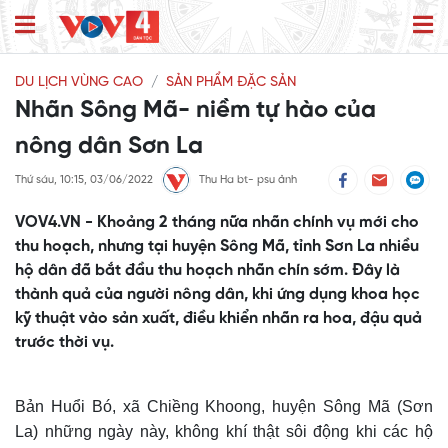
DU LỊCH VÙNG CAO
SẢN PHẨM ĐẶC SẢN
Nhãn Sông Mã- niềm tự hào của
nông dân Sơn La
Thứ sáu, 10:15, 03/06/2022
Thu Ha bt- psu ảnh
VOV4.VN - Khoảng 2 tháng nữa nhãn chính vụ mới cho
thu hoạch, nhưng tại huyện Sông Mã, tỉnh Sơn La nhiều
hộ dân đã bắt đầu thu hoạch nhãn chín sớm. Đây là
thành quả của người nông dân, khi ứng dụng khoa học
kỹ thuật vào sản xuất, điều khiển nhãn ra hoa, đậu quả
trước thời vụ.
Bản Huổi Bó, xã Chiềng Khoong, huyện Sông Mã (Sơn
La) những ngày này
, không khí thật
sôi động khi các hộ