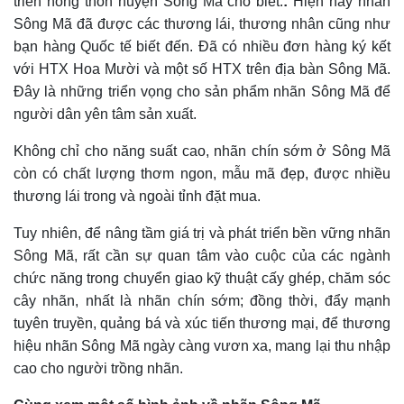
triển nông thôn huyện Sông Mã cho biết:
:
Hiện nay nhãn
Sông Mã đã được các thương lái, thương nhân cũng như
bạn hàng Quốc tế biết đến
. Đ
ã có nh
iều
đơn hàng ký kết
với HTX Hoa Mười và một số HTX trên địa bàn Sông Mã.
Đây là những triển vọng
cho
sản phẩm nhãn Sông Mã để
người dân yên tâm sản xuất
.
Không chỉ cho năng suất cao, nhãn chín sớm ở Sông Mã
còn có chất lượng thơm ngon, mẫu mã đẹp, được nhiều
thương lái trong và ngoài tỉnh đặt mua.
Tuy nhiên, để nâng tầm giá trị và phát triển bền vững nhãn
Sông Mã, rất cần sự quan tâm vào cuộc của các ngành
chức năng trong chuyển giao kỹ thuật cấy ghép, chăm sóc
cây nhãn, nhất là nhãn chín sớm; đồng thời, đẩy mạnh
tuyên truyền, quảng bá và xúc tiến thương mại
,
để thương
hiệu nhãn Sông Mã ngày càng vươn xa, mang lại thu nhập
cao cho người trồng nhãn.