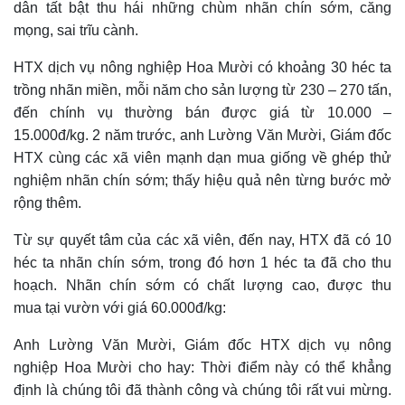
dân tất bật thu hái những chùm nhãn chín sớm, căng
mọng, sai trĩu cành.
HTX dịch vụ nông nghiệp Hoa Mười có khoảng 30 héc ta
trồng nhãn miền, mỗi năm cho sản lượng từ 230 – 270 tấn,
đến chính vụ thường bán được giá từ 10.000 –
15.000đ/kg.
2 năm trước, anh Lường Văn Mười, Giám đốc
HTX cùng các xã viên mạnh dạn mua giống về ghép thử
nghiệm nhãn chín sớm; thấy hiệu quả nên từng bước mở
rộng thêm.
Từ sự quyết tâm của các xã viên, đến nay, HTX đã có 10
héc ta nhãn chín sớm, trong đó hơn 1 héc ta đã cho thu
hoạch. Nhãn chín sớm có chất lượng cao, được thu
mua tại vườn với giá 60.000đ/kg:
Anh Lường Văn Mười, Giám đốc HTX dịch vụ nông
nghiệp Hoa Mười cho hay:
Thời điểm này có thể khẳng
định là chúng tôi đã thành công và chúng tôi rất vui mừng.