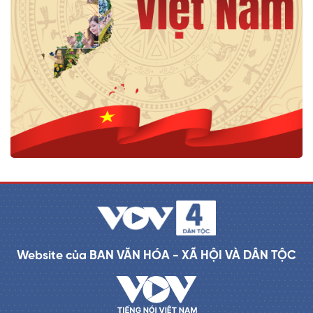
Website của BAN VĂN HÓA - XÃ HỘI VÀ DÂN TỘC