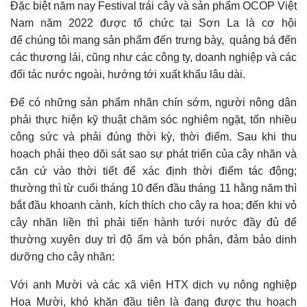
Đặc biệt năm nay Festival trái cây và sản phẩm OCOP Việt
Nam năm 2022 được tổ chức tại Sơn La là cơ hội
để chúng tôi mang sản phẩm đến trưng bày
,
quảng bá đến
các thương lái, cũng như các công ty, doanh nghiệp và các
đối tác nước ngoài, hướng tới xuất khẩu lâu dài
.
Để có
những
sản phẩm nhãn chín sớm, người nông dân
phải thực hiện kỹ thuật chăm sóc nghiêm ngặt, tốn nhiều
công sức và phải đúng thời kỳ, thời điểm. Sau khi thu
hoạch phải theo dõi sát sao sự phát triển của cây nhãn và
căn cứ vào thời tiết để xác định thời điểm tác động;
thường thì từ cuối tháng 10 đến đầu tháng 11 hằng năm thì
bắt đầu khoanh cành, kích thích cho cây ra hoa; đến khi vỏ
cây nhãn liền thì phải tiến hành tưới nước đầy đủ để
thường xuyên duy trì độ ẩm và bón phân, đảm bảo dinh
dưỡng cho cây nhãn:
Với anh Mười và
các xã viên
HTX
dịch vụ nông nghiệp
Hoa Mười
, k
hó khăn đầu tiên là đang được thu hoạch