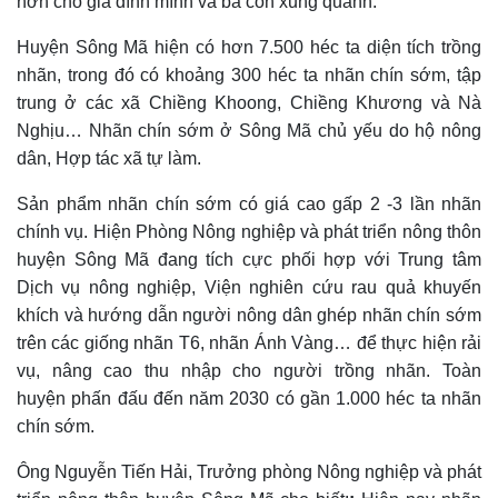
hơn cho gia đình mình
và bà con xung quanh
.
Huyện Sông Mã hiện có hơn 7.500 héc ta diện tích trồng
nhãn, trong đó có khoảng 300 héc ta nhãn chín sớm, tập
trung ở các xã Chiềng Khoong, Chiềng Khương và Nà
Nghịu… Nhãn chín sớm ở Sông Mã chủ yếu do hộ nông
dân, Hợp tác xã tự làm.
Sản phẩm nhãn chín sớm có giá cao gấp 2 -3 lần nhãn
chính vụ. Hiện Phòng Nông nghiệp và phát triển nông thôn
huyện Sông Mã đang tích cực phối hợp với Trung tâm
Dịch vụ nông nghiệp, Viện nghiên cứu rau quả khuyến
khích và hướng dẫn người nông dân ghép nhãn chín sớm
trên các giống nhãn T6, nhãn Ánh Vàng… để thực hiện rải
vụ, nâng cao thu nhập cho người trồng nhãn. Toàn
huyện phấn đấu đến năm 2030 có gần 1.000 héc ta nhãn
chín sớm.
Ông Nguyễn Tiến Hải, Trưởng phòng Nông nghiệp và phát