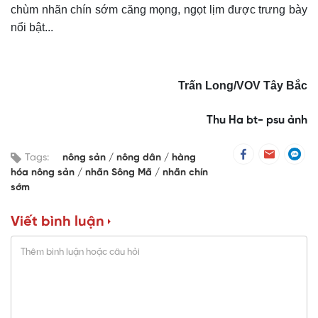
chùm nhãn chín sớm căng mọng, ngọt lịm được trưng bày
nổi bật...
Trấn Long
/VOV
Tây Bắc
Thu Ha bt- psu ảnh
Tags:
nông sản
nông dân
hàng
hóa nông sản
nhãn Sông Mã
nhãn chín
sớm
Viết bình luận