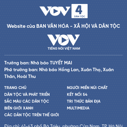
Website của BAN VĂN HÓA - XÃ HỘI VÀ DÂN TỘC
Trưởng ban: Nhà báo TUYẾT MAI
Phó trưởng ban: Nhà báo Hồng Lan, Xuân Thọ, Xuân
Thân, Hoài Thu
TRANG CHỦ
NGƯỜI MIỀN NÚI CHẤT
DÂN TỘC VÀ PHÁT TRIỂN
KẾT NỐI 54
SẮC MÀU CÁC DÂN TỘC
TRI THỨC BẢN ĐỊA
BIÊN GIỚI XANH
MULTIMEDIA
CÁC DÂN TỘC TRÊN THẾ GIỚI
Địa chỉ: 41-43 phố Bà Triệu, phường Cửa Nam, TP. Hà Nội