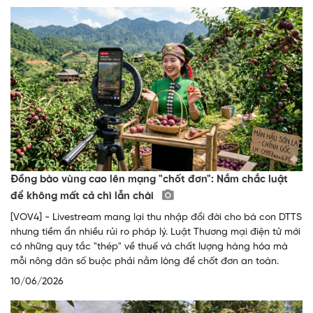
Đồng bào vùng cao lên mạng "chốt đơn": Nắm chắc luật
để không mất cả chì lẫn chài
[VOV4] - Livestream mang lại thu nhập đổi đời cho bà con DTTS
nhưng tiềm ẩn nhiều rủi ro pháp lý. Luật Thương mại điện tử mới
có những quy tắc "thép" về thuế và chất lượng hàng hóa mà
mỗi nông dân số buộc phải nằm lòng để chốt đơn an toàn.
10/06/2026