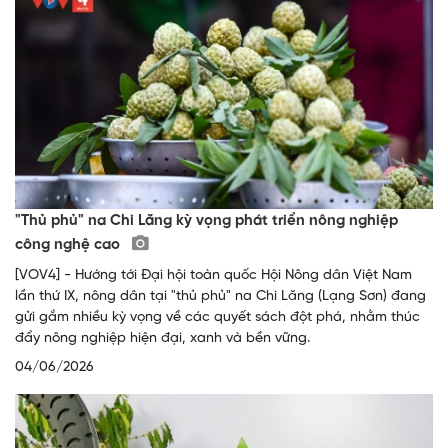
"Thủ phủ" na Chi Lăng kỳ vọng phát triển nông nghiệp
công nghệ cao
[VOV4] - Hướng tới Đại hội toàn quốc Hội Nông dân Việt Nam
lần thứ IX, nông dân tại "thủ phủ" na Chi Lăng (Lạng Sơn) đang
gửi gắm nhiều kỳ vọng về các quyết sách đột phá, nhằm thúc
đẩy nông nghiệp hiện đại, xanh và bền vững.
04/06/2026