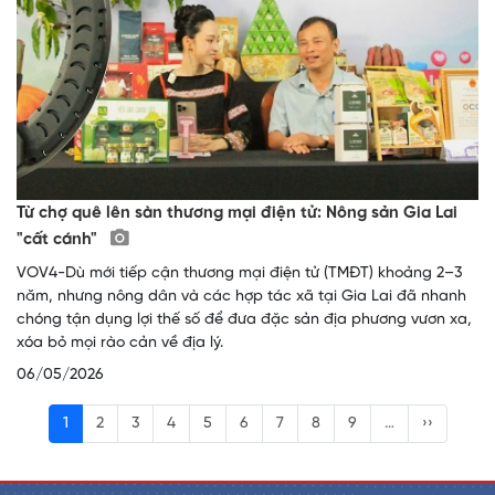
Từ chợ quê lên sàn thương mại điện tử: Nông sản Gia Lai
"cất cánh"
VOV4-Dù mới tiếp cận thương mại điện tử (TMĐT) khoảng 2–3
năm, nhưng nông dân và các hợp tác xã tại Gia Lai đã nhanh
chóng tận dụng lợi thế số để đưa đặc sản địa phương vươn xa,
xóa bỏ mọi rào cản về địa lý.
06/05/2026
1
2
3
4
5
6
7
8
9
…
››